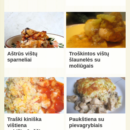
Aštrūs vištų
Troškintos vištų
sparneliai
šlaunelės su
moliūgais
Traški kiniška
Paukštiena su
vištiena
pievagrybiais