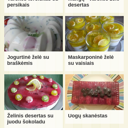
persikais
desertas
Jogurtinė želė su
Maskarponinė želė
braškėmis
su vaisiais
Želinis desertas su
Uogų skanėstas
juodu šokoladu