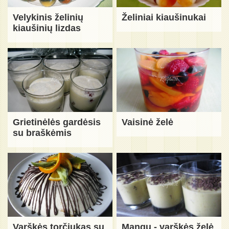
Velykinis želinių
Želiniai kiaušinukai
kiaušinių lizdas
Grietinėlės gardėsis
Vaisinė želė
su braškėmis
Varškės torčiukas su
Mangų - varškės želė