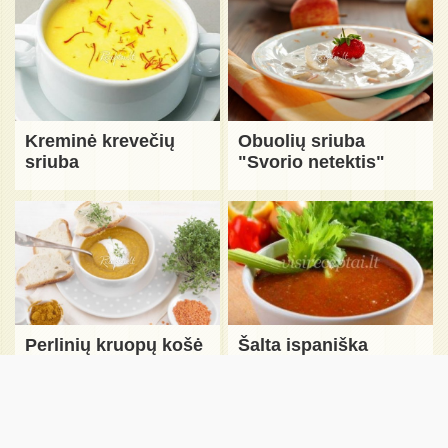
Kreminė krevečių
Obuolių sriuba
sriuba
"Svorio netektis"
Perlinių kruopų košė
Šalta ispaniška
sriuba