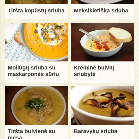
Tiršta kopūstų sriuba
Meksikietiška sriuba
Moliūgų sriuba su
Kreminė bulvių
maskarponės sūriu
sriubytė
Tiršta bulvienė su
Baravykų sriuba
mėsa