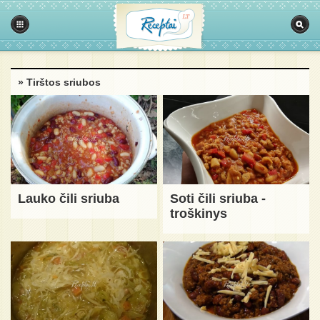
» Tirštos sriubos
Lauko čili sriuba
Soti čili sriuba -
troškinys