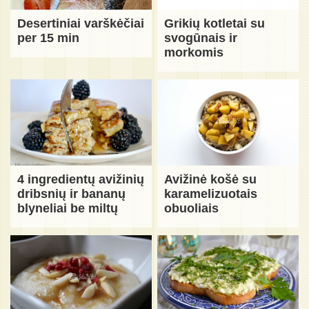
Desertiniai varškėčiai
Grikių kotletai su
per 15 min
svogūnais ir
morkomis
4 ingredientų avižinių
Avižinė košė su
dribsnių ir bananų
karamelizuotais
blyneliai be miltų
obuoliais