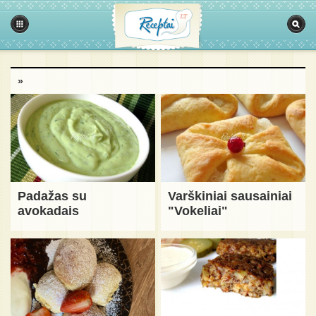
»
Padažas su
Varškiniai sausainiai
avokadais
"Vokeliai"