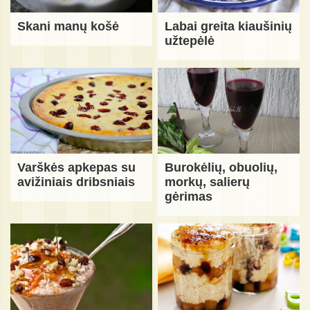
Skani manų košė
Labai greita kiaušinių
užtepėlė
Varškės apkepas su
Burokėlių, obuolių,
avižiniais dribsniais
morkų, salierų
gėrimas