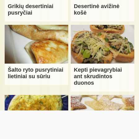
Grikių desertiniai
Desertinė avižinė
pusryčiai
košė
Šalto ryto pusrytiniai
Kepti pievagrybiai
lietiniai su sūriu
ant skrudintos
duonos