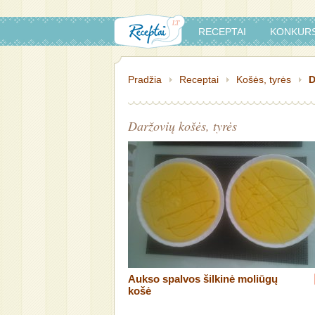
RECEPTAI
KONKURS
Pradžia
Receptai
Košės, tyrės
D
Daržovių košės, tyrės
Aukso spalvos šilkinė moliūgų
košė