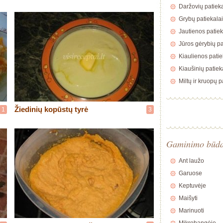
Daržovių patieka
Grybų patiekalai
Jautienos patiek
Jūros gėrybių pa
Kiaulienos patie
Kiaušinių patiek
Miltų ir kruopų p
Žiedinių kopūstų tyrė
1
3
Gaminimo būd
Ant laužo
Garuose
Keptuvėje
Maišyti
Marinuoti