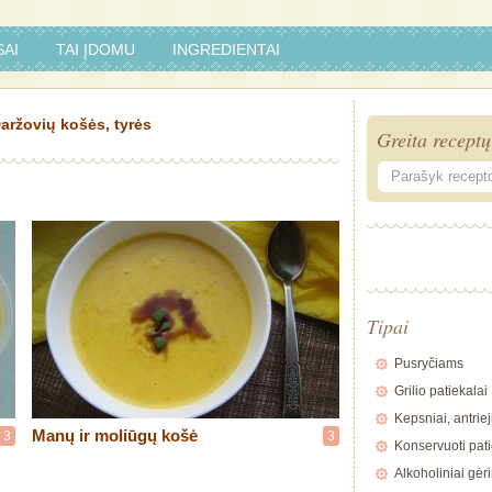
AI
TAI ĮDOMU
INGREDIENTAI
aržovių košės, tyrės
Greita receptų
Tipai
Pusryčiams
Grilio patiekalai
Kepsniai, antriej
Manų ir moliūgų košė
3
3
Konservuoti pati
Alkoholiniai gėr