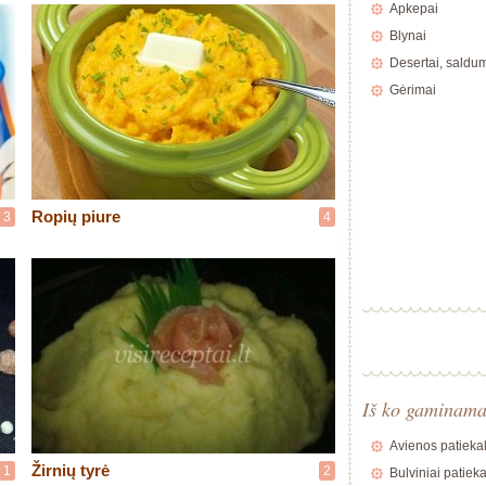
Apkepai
Blynai
Desertai, saldu
Gėrimai
Ropių piure
3
4
Iš ko gaminam
Avienos patiekal
Žirnių tyrė
1
2
Bulviniai patieka