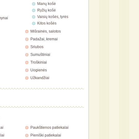
Manų košė
Ryžių košė
Vaisių košės, tyrės
mynai
Kitos košės
Mišrainės, salotos
Padažai, kremai
Sriubos
Sumuštiniai
Troškiniai
Uogienės
Užkandžiai
a
ai
Paukštienos patiekalai
lai
Pieniški patiekalai