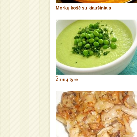
Morkų košė su kiaušiniais
Žirnių tyrė