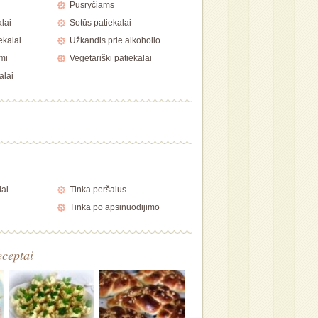
i
Pusryčiams
alai
Sotūs patiekalai
ekalai
Užkandis prie alkoholio
mi
Vegetariški patiekalai
alai
lai
Tinka peršalus
Tinka po apsinuodijimo
eceptai