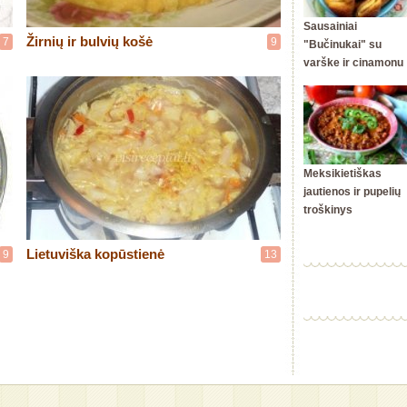
Sausainiai
Žirnių ir bulvių košė
7
9
"Bučinukai" su
varške ir cinamonu
Meksikietiškas
jautienos ir pupelių
troškinys
Lietuviška kopūstienė
9
13