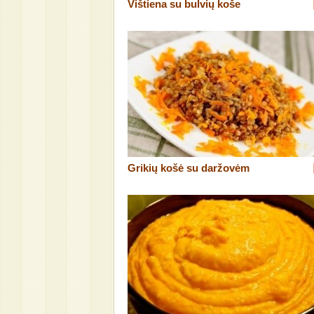
Vištiena su bulvių koše
Grikių košė su daržovėm