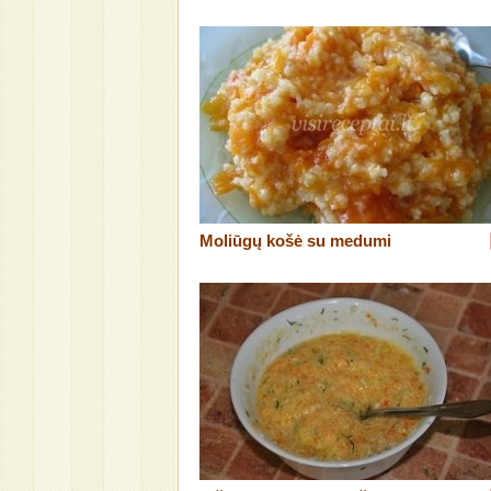
Moliūgų košė su medumi