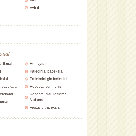
Virti
Vytinti
kalai
 dienai
Helovynas
i
Kalėdiniai patiekalai
kalai
Patiekalai gimtadieniui
 patiekalai
Receptai Joninėms
tiekalai
Receptai Naujiesiems
Metams
ienai
Vestuvių patiekalai