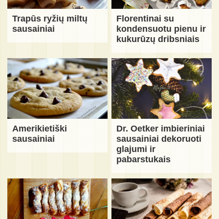
Trapūs ryžių miltų
Florentinai su
sausainiai
kondensuotu pienu ir
kukurūzų dribsniais
Amerikietiški
Dr. Oetker imbieriniai
sausainiai
sausainiai dekoruoti
glajumi ir
pabarstukais