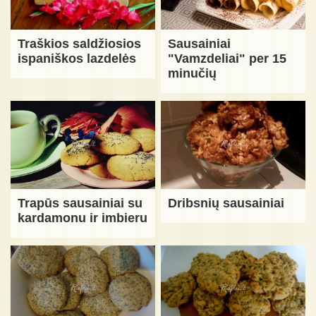
Traškios saldžiosios
Sausainiai
ispaniškos lazdelės
"Vamzdeliai" per 15
minučių
Trapūs sausainiai su
Dribsnių sausainiai
kardamonu ir imbieru