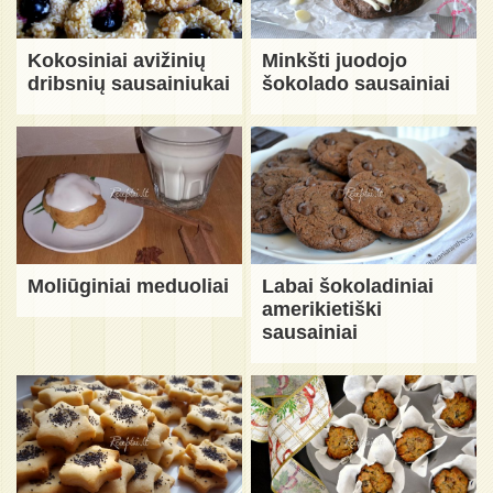
Kokosiniai avižinių
Minkšti juodojo
dribsnių sausainiukai
šokolado sausainiai
Moliūginiai meduoliai
Labai šokoladiniai
amerikietiški
sausainiai