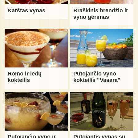
Karštas vynas
Braškinis brendžio ir
vyno gėrimas
Romo ir ledų
Putojančio vyno
kokteilis
kokteilis "Vasara"
Putojančio vyno ir
Putojantis vynas su