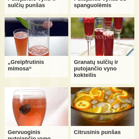
sulčių punšas
spanguolėmis
„Greipfrutinis
Granatų sulčių ir
mimosa“
putojančio vyno
kokteilis
Gervuoginis
Citrusinis punšas
putojančio vyno