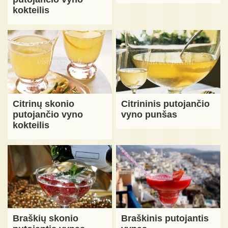
kokteilis
Citrinų skonio
Citrininis putojančio
putojančio vyno
vyno punšas
kokteilis
Braškių skonio
Braškinis putojantis