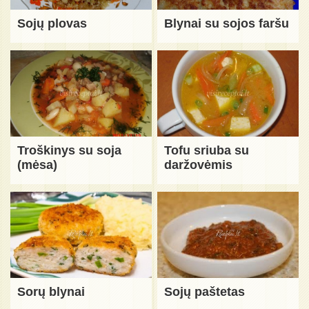
Sojų plovas
Blynai su sojos faršu
Troškinys su soja
Tofu sriuba su
(mėsa)
daržovėmis
Sorų blynai
Sojų paštetas