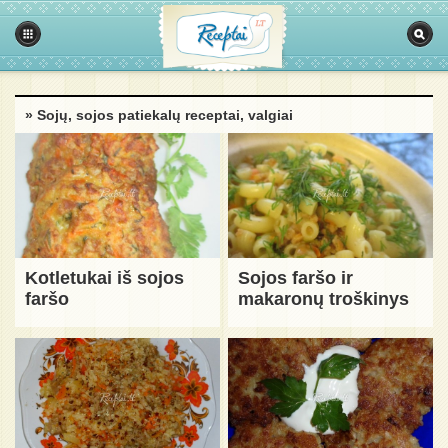
» Sojų, sojos patiekalų receptai, valgiai
Kotletukai iš sojos
Sojos faršo ir
faršo
makaronų troškinys