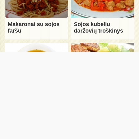
Makaronai su sojos
Sojos kubelių
faršu
daržovių troškinys
Sojų sriuba
Sojų kotletėliai