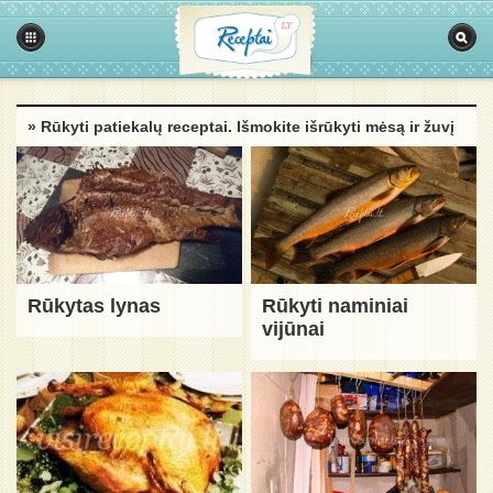
» Rūkyti patiekalų receptai. Išmokite išrūkyti mėsą ir žuvį
Rūkytas lynas
Rūkyti naminiai
vijūnai