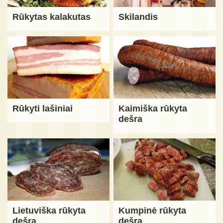
Rūkytas kalakutas
Skilandis
Rūkyti lašiniai
Kaimiška rūkyta
dešra
Lietuviška rūkyta
Kumpinė rūkyta
dešra
dešra