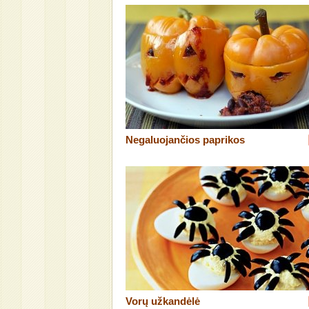
Negaluojančios paprikos
Vorų užkandėlė