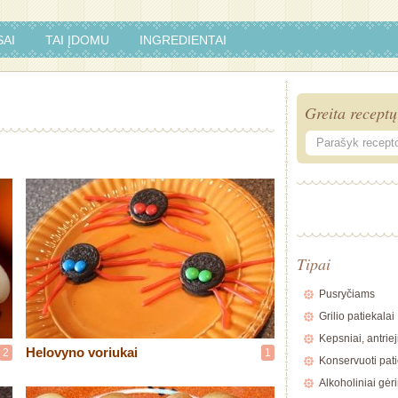
AI
TAI ĮDOMU
INGREDIENTAI
Greita receptų
Tipai
Pusryčiams
Grilio patiekalai
Kepsniai, antriej
Helovyno voriukai
2
1
Konservuoti pati
Alkoholiniai gėr