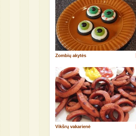
Zombių akytės
Vikšrų vakarienė