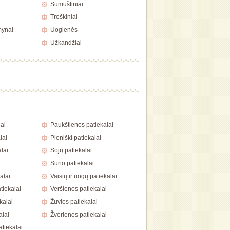
Sumuštiniai
Troškiniai
mynai
Uogienės
Užkandžiai
a
ai
Paukštienos patiekalai
lai
Pieniški patiekalai
lai
Sojų patiekalai
Sūrio patiekalai
alai
Vaisių ir uogų patiekalai
tiekalai
Veršienos patiekalai
kalai
Žuvies patiekalai
alai
Žvėrienos patiekalai
atiekalai