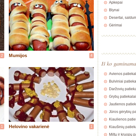
Apkepai
Blynai
Desertai, saldu
Gėrimai
Mumijos
2
4
Iš ko gaminam
Avienos patiekal
Bulviniai patieka
Daržovių patieka
Grybų patiekalai
Jautienos patiek
Jūros gėrybių pa
Kiaulienos patie
Helovino vakarienė
1
1
Kiaušinių patiek
Miltų ir kruopų p