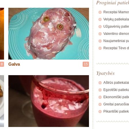
Proginiai patie
Receptai Mamos
Velykų patiekala
Užgavėnių patie
Valentino dienos
Naujametiniai pa
Receptai Tėvo d
Galva
8
15
Ypatybės
Aštrūs patiekala
Egzotiški patiek
Ekonomiški pati
Greitai paruošia
Pikantiški patiek