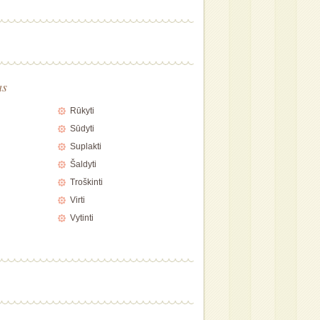
as
Rūkyti
Sūdyti
Suplakti
Šaldyti
Troškinti
Virti
Vytinti