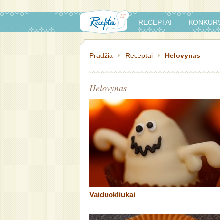
RECEPTAI
KONKURS
Pradžia
Receptai
Helovynas
Helovynas
Vaiduokliukai