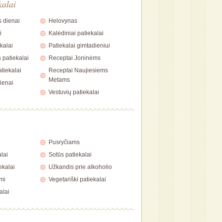
kalai
 dienai
Helovynas
i
Kalėdiniai patiekalai
kalai
Patiekalai gimtadieniui
 patiekalai
Receptai Joninėms
tiekalai
Receptai Naujiesiems
Metams
ienai
Vestuvių patiekalai
i
Pusryčiams
alai
Sotūs patiekalai
ekalai
Užkandis prie alkoholio
mi
Vegetariški patiekalai
alai