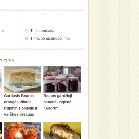
lai
Tinka peršalus
Tinka po apsinuodijimo
eceptai
Gardusis Beatos
Beatos gardžioji
draugės Vilmos
naminė uogienė
trupininis obuolių ir
"Asorti"
varškės pyragas