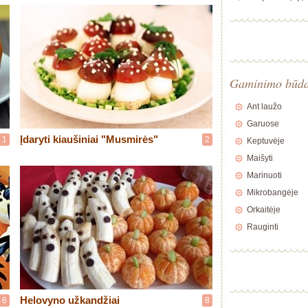
Gaminimo būd
Ant laužo
Garuose
Įdaryti kiaušiniai "Musmirės"
1
2
Keptuvėje
Maišyti
Marinuoti
Mikrobangėje
Orkaitėje
Rauginti
Helovyno užkandžiai
6
8