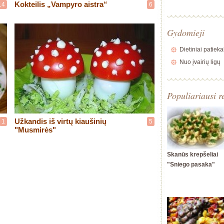
Kokteilis „Vampyro aistra“
14
6
Gydomieji
Dietiniai patieka
Nuo įvairių ligų
Populiariausi r
Užkandis iš virtų kiaušinių
1
5
"Musmirės"
Skanūs krepšeliai
"Sniego pasaka"