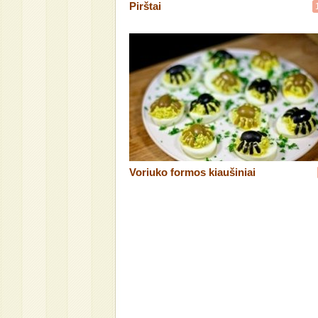
Pirštai
Voriuko formos kiaušiniai