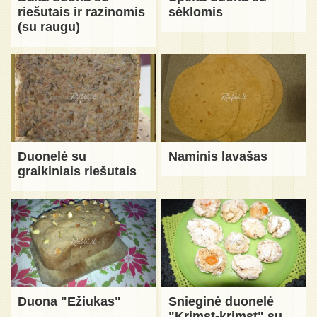
riešutais ir razinomis
sėklomis
(su raugu)
Duonelė su
Naminis lavašas
graikiniais riešutais
Duona "Ežiukas"
Snieginė duonelė
"Krimst-krimst" su