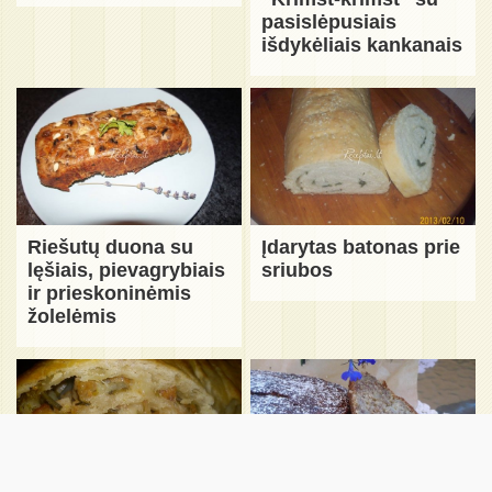
pasislėpusiais
išdykėliais kankanais
Riešutų duona su
Įdarytas batonas prie
lęšiais, pievagrybiais
sriubos
ir prieskoninėmis
žolelėmis