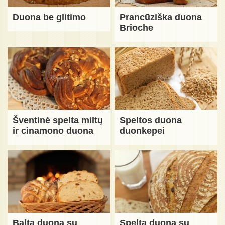
Duona be glitimo
Prancūziška duona
Brioche
Šventinė spelta miltų
Speltos duona
ir cinamono duona
duonkepei
Balta duona su
Spelta duona su