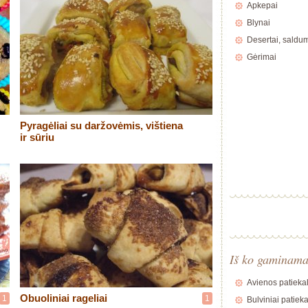
Apkepai
Blynai
Desertai, saldu
Gėrimai
Pyragėliai su daržovėmis, vištiena
ir sūriu
Iš ko gaminam
Avienos patiekal
Obuoliniai rageliai
1
1
Bulviniai patieka