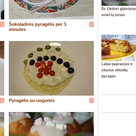
Dr. Oetker glaistyta
aviečių tortas
Šokoladinis pyragėlis per 3
1
2
minutes
Labai paprastas ir
skanus obuolių
pyragas
Pyragėlis su uogomis
1
1