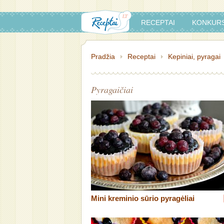
RECEPTAI
KONKURS
Pradžia
Receptai
Kepiniai, pyragai
Pyragaičiai
Mini kreminio sūrio pyragėliai