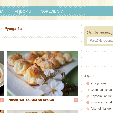
AI
TAI ĮDOMU
INGREDIENTAI
Pyragaičiai
Greita receptų
Tipai
Pusryčiams
Grilio patiekalai
Kepsniai, antriej
Plikyti sausainiai su kremu
2
2
Konservuoti pati
Alkoholiniai gėr