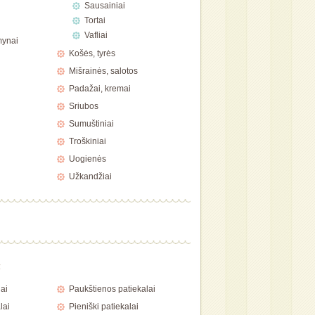
Sausainiai
Tortai
Vafliai
mynai
Košės, tyrės
Mišrainės, salotos
Padažai, kremai
Sriubos
Sumuštiniai
Troškiniai
Uogienės
Užkandžiai
a
ai
Paukštienos patiekalai
lai
Pieniški patiekalai