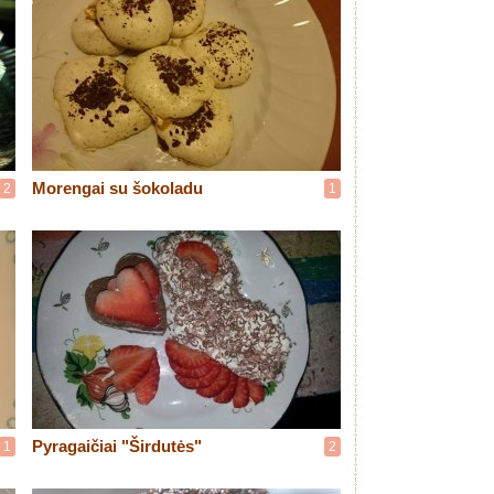
Morengai su šokoladu
2
1
Pyragaičiai "Širdutės"
1
2