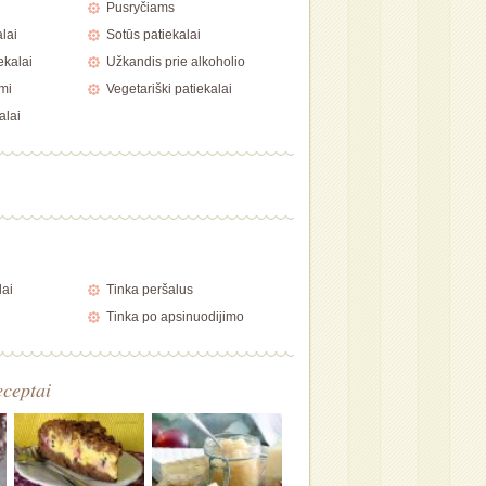
i
Pusryčiams
alai
Sotūs patiekalai
ekalai
Užkandis prie alkoholio
mi
Vegetariški patiekalai
alai
lai
Tinka peršalus
Tinka po apsinuodijimo
eceptai