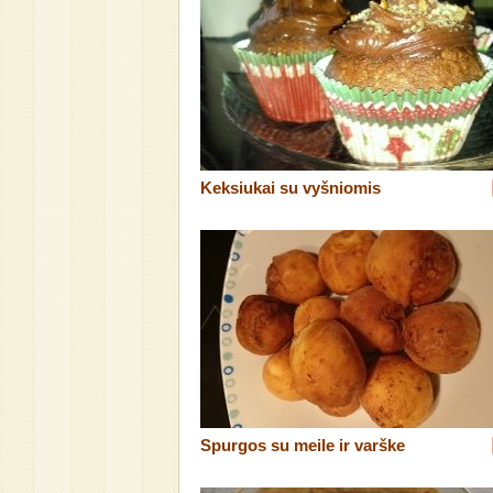
Keksiukai su vyšniomis
Spurgos su meile ir varške