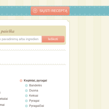
SIŲSTI RECEPTĄ
 paieška
Kepiniai, pyragai
Bandelės
Duona
i
Keksai
ekalai
Pyragai
imai
Pyragaičiai