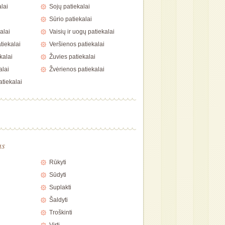
lai
Sojų patiekalai
Sūrio patiekalai
alai
Vaisių ir uogų patiekalai
tiekalai
Veršienos patiekalai
kalai
Žuvies patiekalai
alai
Žvėrienos patiekalai
atiekalai
as
Rūkyti
Sūdyti
Suplakti
Šaldyti
Troškinti