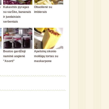
s
Kakavinis pyragas
Obuolienė su
su varške, bananais
imbierais
ir juodaisiais
serbentais
Beatos gardžioji
Apelsinų skonio
naminė uogienė
moliūgų tortas su
"Asorti"
maskarpone