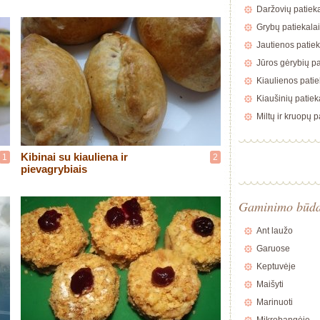
Daržovių patieka
Grybų patiekalai
Jautienos patiek
Jūros gėrybių pa
Kiaulienos patie
Kiaušinių patiek
Miltų ir kruopų p
Kibinai su kiauliena ir
1
2
pievagrybiais
Gaminimo būd
Ant laužo
Garuose
Keptuvėje
Maišyti
Marinuoti