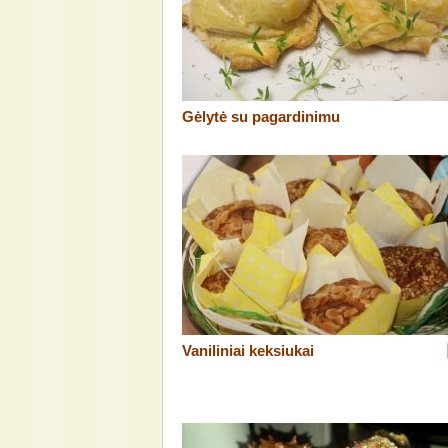
Gėlytė su pagardinimu
Vaniliniai keksiukai