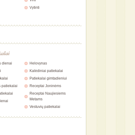
Virti
Vytinti
kalai
 dienai
Helovynas
i
Kalėdiniai patiekalai
kalai
Patiekalai gimtadieniui
 patiekalai
Receptai Joninėms
tiekalai
Receptai Naujiesiems
Metams
ienai
Vestuvių patiekalai