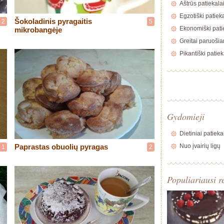
Aštrūs patiekala
Egzotiški patiek
Šokoladinis pyragaitis
2
5
Ekonomiški pati
mikrobangėje
Greitai paruošia
Pikantiški patiek
Gydomieji
Dietiniai patieka
Paprastas obuolių pyragas
Nuo įvairių ligų
1
2
Populiariausi r