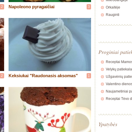
Mikrobangėje
Napoleono pyragaičiai
2
3
Orkaitėje
Rauginti
Proginiai patie
Receptai Mamos
Velykų patiekala
Keksiukai "Raudonasis aksomas"
2
1
Užgavėnių patie
Valentino dienos
Naujametiniai pa
Receptai Tėvo d
Ypatybės