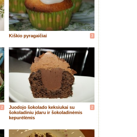
Kiškio pyragaičiai
3
Juodojo šokolado keksiukai su
2
2
šokoladiniu įdaru ir šokoladinėmis
kepurėlėmis