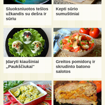
Sluoksniuotos tešlos
Kepti sūrio
užkandis su dešra ir
sumuštiniai
sūriu
Įdaryti kiaušiniai
Greitos pomidorų ir
,,Paukščiukai''
skrudinto batono
salotos