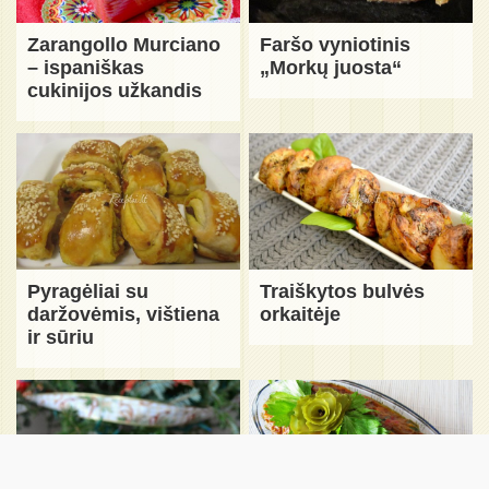
Zarangollo Murciano
Faršo vyniotinis
– ispaniškas
„Morkų juosta“
cukinijos užkandis
Pyragėliai su
Traiškytos bulvės
daržovėmis, vištiena
orkaitėje
ir sūriu