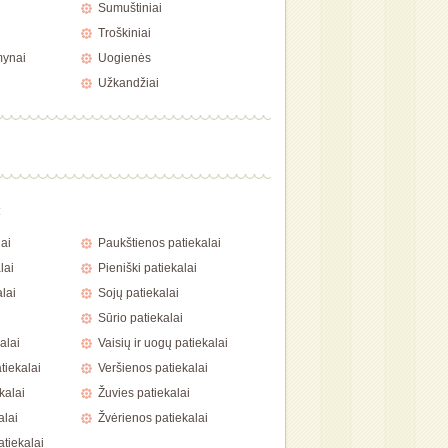
Sumuštiniai
Troškiniai
mynai
Uogienės
Užkandžiai
a
ai
Paukštienos patiekalai
lai
Pieniški patiekalai
lai
Sojų patiekalai
Sūrio patiekalai
alai
Vaisių ir uogų patiekalai
tiekalai
Veršienos patiekalai
kalai
Žuvies patiekalai
alai
Žvėrienos patiekalai
atiekalai