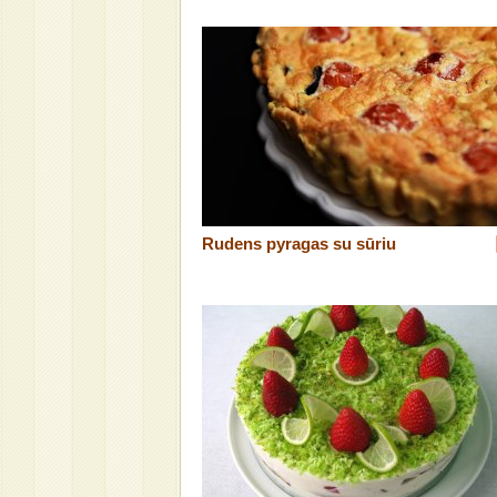
Rudens pyragas su sūriu