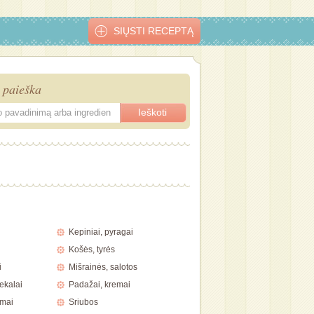
SIŲSTI RECEPTĄ
 paieška
Kepiniai, pyragai
Košės, tyrės
i
Mišrainės, salotos
ekalai
Padažai, kremai
imai
Sriubos