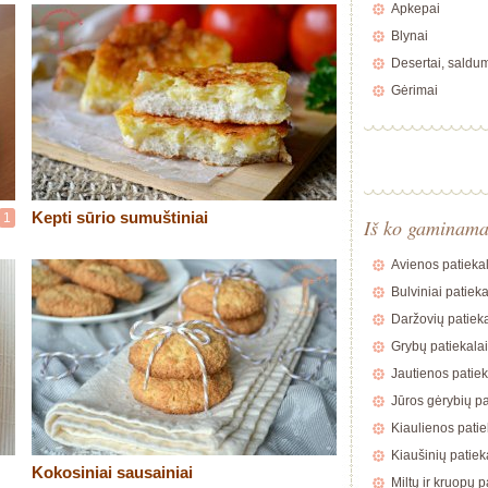
Apkepai
Blynai
Desertai, saldu
Gėrimai
Kepti sūrio sumuštiniai
1
Iš ko gaminam
Avienos patiekal
Bulviniai patieka
Daržovių patieka
Grybų patiekalai
Jautienos patiek
Jūros gėrybių pa
Kiaulienos patie
Kiaušinių patiek
Kokosiniai sausainiai
Miltų ir kruopų p