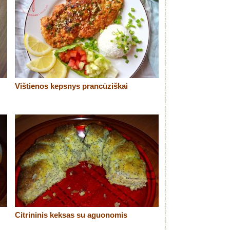
Vištienos kepsnys prancūziškai
Citrininis keksas su aguonomis