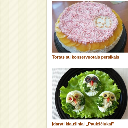
Tortas su konservuotais persikais
Įdaryti kiaušiniai ,,Paukščiukai''