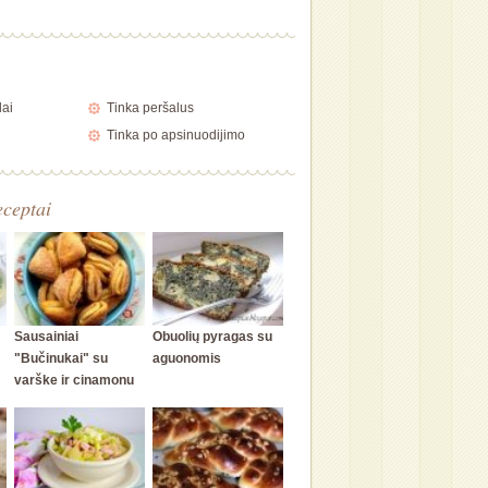
lai
Tinka peršalus
Tinka po apsinuodijimo
eceptai
Sausainiai
Obuolių pyragas su
"Bučinukai" su
aguonomis
varške ir cinamonu