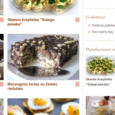
Gydomieji
Skanūs krepšeliai "Sniego
1
7
pasaka"
Dietiniai patieka
Nuo įvairių ligų
Populiariausi r
Skanūs krepšeliai
Morenginis tortas su žemės
1
3
"Sniego pasaka"
riešutais