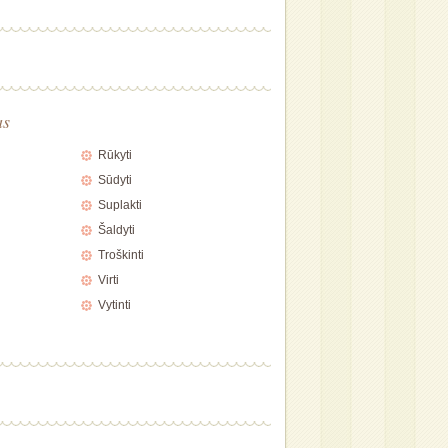
as
Rūkyti
Sūdyti
Suplakti
Šaldyti
Troškinti
Virti
Vytinti