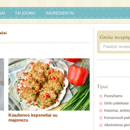
AI
TAI ĮDOMU
INGREDIENTAI
alai
Greita receptų
Tipai
Pusryčiams
Grilio patiekalai
Kepsniai, antriej
Kiaulienos kepsneliai su
Konservuoti pati
majonezu
Alkoholiniai gėr