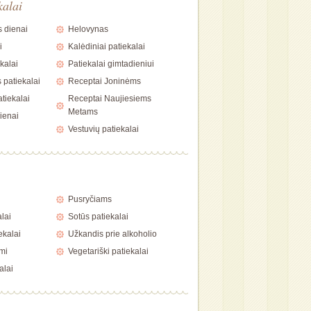
kalai
 dienai
Helovynas
i
Kalėdiniai patiekalai
kalai
Patiekalai gimtadieniui
 patiekalai
Receptai Joninėms
tiekalai
Receptai Naujiesiems
Metams
ienai
Vestuvių patiekalai
i
Pusryčiams
alai
Sotūs patiekalai
ekalai
Užkandis prie alkoholio
mi
Vegetariški patiekalai
alai