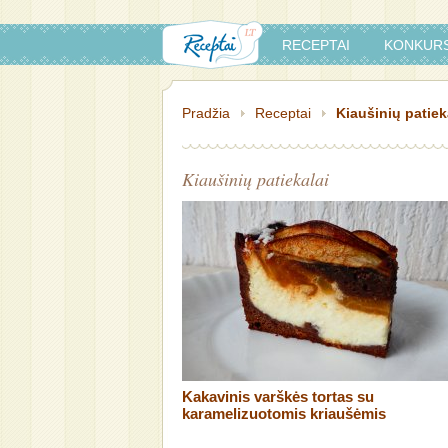
RECEPTAI
KONKURS
Pradžia
Receptai
Kiaušinių patiek
Kiaušinių patiekalai
Kakavinis varškės tortas su
karamelizuotomis kriaušėmis