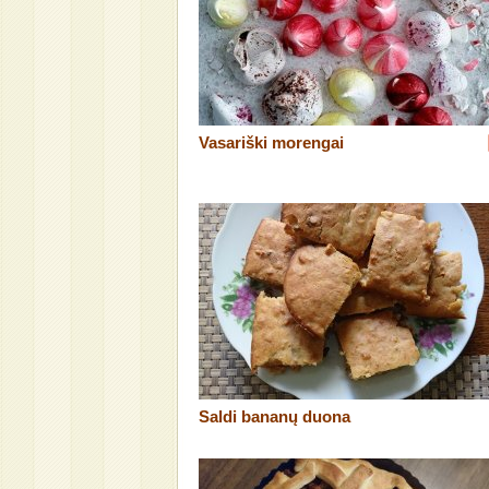
Vasariški morengai
Saldi bananų duona