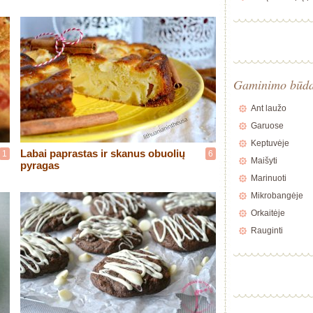
Gaminimo būd
Ant laužo
Garuose
Keptuvėje
Labai paprastas ir skanus obuolių
1
6
Maišyti
pyragas
Marinuoti
Mikrobangėje
Orkaitėje
Rauginti