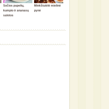
Sočios pupelių,
Minkštutėlė mielinė
kumpio ir ananasų
pynė
salotos