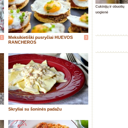
Cukinijų ir obuolių
uogienė
Meksikietiški pusryčiai HUEVOS
1
3
RANCHEROS
Skryliai su šoninės padažu