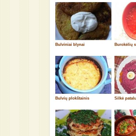
Bulviniai blynai
Burokėlių s
Bulvių plokštainis
Silkė patal