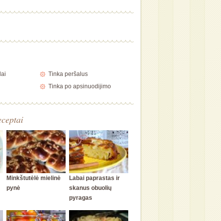
lai
Tinka peršalus
Tinka po apsinuodijimo
eceptai
Minkštutėlė mielinė
Labai paprastas ir
pynė
skanus obuolių
pyragas