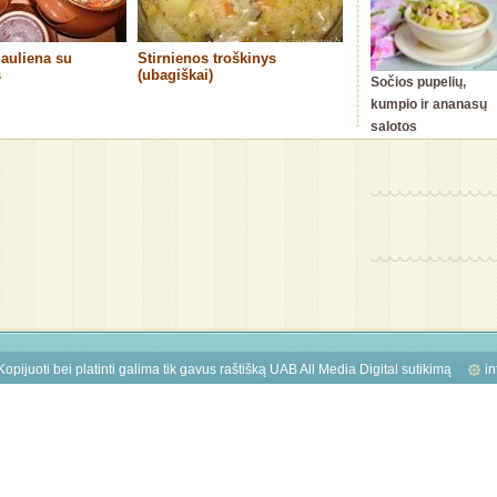
iauliena su
Stirnienos troškinys
s
(ubagiškai)
Sočios pupelių,
kumpio ir ananasų
salotos
Kopijuoti bei platinti galima tik gavus raštišką UAB All Media Digital sutikimą
in