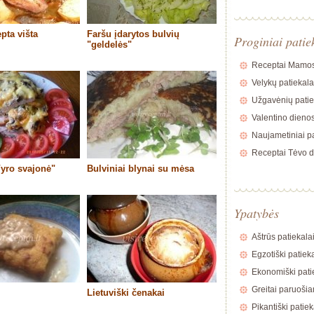
epta višta
Faršu įdarytos bulvių
Proginiai patie
"geldelės"
Receptai Mamos
Velykų patiekala
Užgavėnių patie
Valentino dienos
Naujametiniai pa
Receptai Tėvo d
yro svajonė"
Bulviniai blynai su mėsa
Ypatybės
Aštrūs patiekala
Egzotiški patiek
Ekonomiški pati
Greitai paruošia
Lietuviški čenakai
Pikantiški patiek