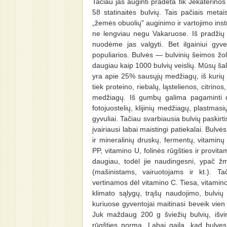
Tačiau jas auginti pradėta tik Jekaterinos 
58 statinaitės bulvių. Tais pačiais metai
„žemės obuolių" auginimo ir vartojimo instru
ne lengviau negu Vakaruose. Iš pradžių ji
nuodėme jas valgyti. Bet ilgainiui gyve
populiarios. Bulvės — bulvinių šeimos žo
daugiau kaip 1000 bulvių veislių. Mūsų ša
yra apie 25% sausųjų medžiagų, iš kurių
tiek proteino, riebalų, ląstelienos, citrinos,
medžiagų. Iš gumbų galima pagaminti dau
fotojuostelių, klijinių medžiagų, plastmasi
gyvuliai. Tačiau svarbiausia bulvių paski
įvairiausi labai maistingi patiekalai. Bulvė
ir mineralinių druskų, fermentų, vitamin
PP, vitamino U, folinės rūgšties ir provi
daugiau, todėl jie naudingesni, ypač ž
(mašinistams, vairuotojams ir kt.). Tač
vertinamos dėl vitamino C. Tiesa, vitamino
klimato sąlygų, trąšų naudojimo, bulvi
kuriuose gyventojai maitinasi beveik vien 
Juk maždaug 200 g šviežių bulvių, išvir
rūgšties normą. Labai gaila, kad bulves