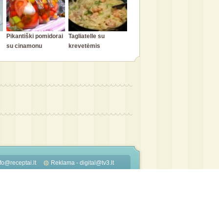
Pikantiški pomidorai
Tagliatelle su
su cinamonu
krevetėmis
fo@receptai.lt
Reklama -
digital@tv3.lt