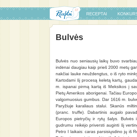
RECEPTAI
KONKURS
Bulvės
Bulvės nuo seniausių laikų buvo svarbiau
indėnai daugiau kaip prieš 2000 metų ga
nakčiai lauke neuždengtus, o iš ryto mink
Kartodami šį procesą keletą kartų, gauda
m. ispanai pirmą kartą iš Meksikos į s
Pietų Amerikos aborigenai. Tačiau Europos 
valgomuosius gumbus. Dar 1616 m. bulves, 
Paryžiuje karaliaus stalui. Skanūs milti
(pranc. truffe). Dabartinis augalo pava
Europos pietryčių ir rytų šalys. Bulvės i
gudrumu reikėjo priversti auginti šį vert
Petro I laikais: caras parsisiųsdino jų iš 