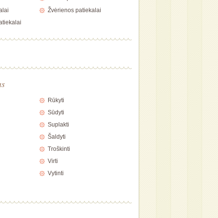
alai
Žvėrienos patiekalai
atiekalai
as
Rūkyti
Sūdyti
Suplakti
Šaldyti
Troškinti
Virti
Vytinti