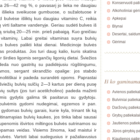
Konservuoti pati
yra 26—42 mg %, o pavasarį jo lieka ne daugiau
Alkoholiniai gėr
au išlieka sveikuose gumbuose, o sužalotuose ir
d bulvėse išliktų kuo daugiau vitamino C, reikia
Apkepai
jų virti šaltame vandenyje. Geriau sudėti bulves iš
Blynai
ią sriubą 20—25 min. prieš pabaigą. Kuo greičiau
Desertai, saldu
vitaminų. Labai greitai vitaminas suyra bulvių
Gėrimai
s bulves palikti kitai dienai. Medicinoje bulvės
as produktas. Jos turi daug kalio, kuris skatina
ir širdies ligomis sergančių ligonių dietai. Šviežios
adeda nuo gastritų su padidėjusiu rūgštingumu,
riamos, sergant skrandžio opalige: jos stabdo
zmolitiškai ir padeda surandėti opoms. Paprastai
Iš ko gaminam
šviežių bulvių sulčių 2—3 kartus per dieną pusę
ių sultys (jos turi acetilcholino) padeda mažinti
Avienos patiekal
omis gydytis galima tik pasitarus su gydytoju.
Bulviniai patieka
s bulvėmis gydomi nudegimai, egzemos ir pan.
Daržovių patieka
gydomas bulvių garais, kurie kyla, trinant tik ką
Grybų patiekalai
itinamąsias bulvių kaukes, jos tinka labai sausai
upenomis išvirtos miltingos bulvės sutrinamos su
Jautienos patiek
u tepamas veidas. Visiems žinoma, kad maistui ir
Jūros gėrybių pa
lvės. Vartoti labai sudegusius ir pažaliavusius
Kiaulienos patie