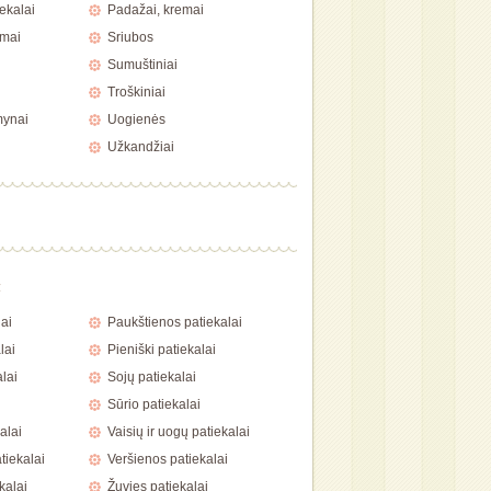
ekalai
Padažai, kremai
imai
Sriubos
Sumuštiniai
Troškiniai
mynai
Uogienės
Užkandžiai
a
ai
Paukštienos patiekalai
lai
Pieniški patiekalai
lai
Sojų patiekalai
Sūrio patiekalai
alai
Vaisių ir uogų patiekalai
tiekalai
Veršienos patiekalai
kalai
Žuvies patiekalai