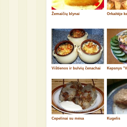
Žemaičių blynai
Orkaitėje k
Vištienos ir bulvių čenachai
Kepsnys "V
Cepelinai su mėsa
Kugelis