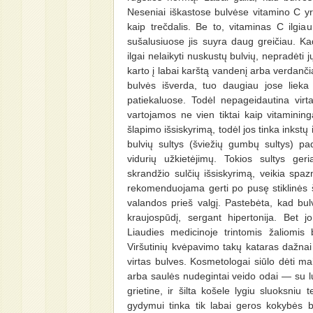
Neseniai iškastose bulvėse vitamino C 
kaip trečdalis. Be to, vitaminas C ilgi
sušalusiuose jis suyra daug greičiau. Ka
ilgai nelaikyti nuskustų bulvių, nepradėti 
karto į labai karštą vandenį arba verdanč
bulvės išverda, tuo daugiau jose lieka 
patiekaluose. Todėl nepageidautina virta
vartojamos ne vien tiktai kaip vitamining
šlapimo išsiskyrimą, todėl jos tinka inkstų 
bulvių sultys (šviežių gumbų sultys) p
vidurių užkietėjimų. Tokios sultys ge
skrandžio sulčių išsiskyrimą, veikia spa
rekomenduojama gerti po pusę stiklinės 
valandos prieš valgį. Pastebėta, kad bulv
kraujospūdį, sergant hipertonija. Bet j
Liaudies medicinoje trintomis žaliomi
Viršutinių kvėpavimo takų kataras dažnai 
virtas bulves. Kosmetologai siūlo dėti ma
arba saulės nudegintai veido odai — su l
grietine, ir šilta košele lygiu sluoksni
gydymui tinka tik labai geros kokybės bu