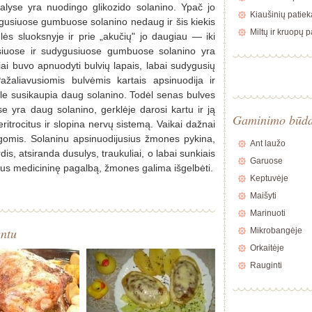
lyse yra nuodingo glikozido solanino. Ypač jo
Kiaušinių patiek
gusiuose gumbuose solanino nedaug ir šis kiekis
Miltų ir kruopų p
lės sluoksnyje ir prie „akučių" jo daugiau — iki
iuose ir sudygusiuose gumbuose solanino yra
ai buvo apnuodyti bulvių lapais, labai sudygusių
žaliavusiomis bulvėmis kartais apsinuodija ir
le susikaupia daug solanino. Todėl senas bulves
ose yra daug solanino, gerklėje darosi kartu ir ją
Gaminimo būd
 eritrocitus ir slopina nervų sistemą. Vaikai dažnai
ogomis. Solaninu apsinuodijusius žmones pykina,
Ant laužo
rdis, atsiranda dusulys, traukuliai, o labai sunkiais
Garuose
kus medicininę pagalbą, žmones galima išgelbėti.
Keptuvėje
Maišyti
Marinuoti
entu
Mikrobangėje
Orkaitėje
Rauginti