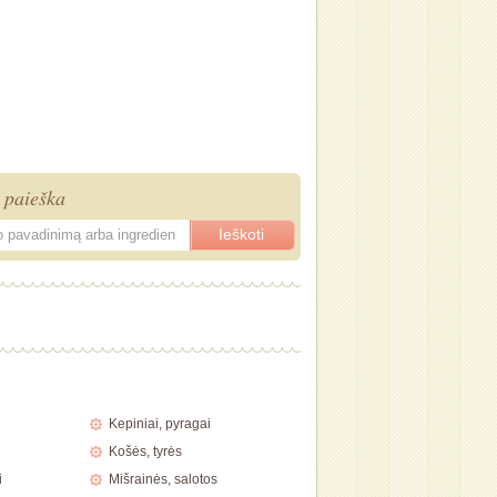
 paieška
Kepiniai, pyragai
Košės, tyrės
i
Mišrainės, salotos