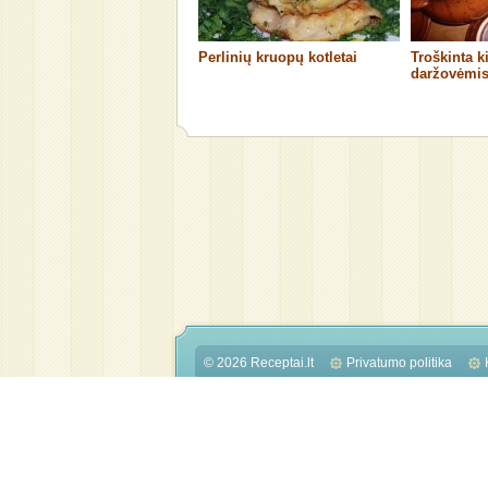
Perlinių kruopų kotletai
Troškinta k
daržovėmi
© 2026 Receptai.lt
Privatumo politika