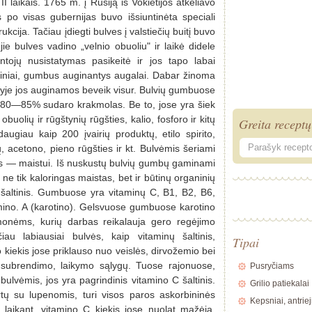
II laikais. 1765 m. į Rusiją iš Vokietijos atkeliavo
s po visas gubernijas buvo išsiuntinėta speciali
kcija. Tačiau įdiegti bulves į valstiečių buitį buvo
e bulves vadino „velnio obuoliu" ir laikė didele
ntojų nusistatymas pasikeitė ir jos tapo labai
liniai, gumbus auginantys augalai. Dabar žinoma
lyje jos auginamos beveik visur. Bulvių gumbuose
 80—85% sudaro krakmolas. Be to, jose yra šiek
 obuolių ir rūgštynių rūgšties, kalio, fosforo ir kitų
Greita receptų
giau kaip 200 įvairių produktų, etilo spirito,
ų, acetono, pieno rūgšties ir kt. Bulvėmis šeriami
rtis — maistui. Iš nuskustų bulvių gumbų gaminami
s ne tik kaloringas maistas, bet ir būtinų organinių
ų šaltinis. Gumbuose yra vitaminų C, B1, B2, B6,
tamino. A (karotino). Gelsvuose gumbuose karotino
monėms, kurių darbas reikalauja gero regėjimo
iau labiausiai bulvės, kaip vitaminų šaltinis,
Tipai
 kiekis jose priklauso nuo veislės, dirvožemio bei
ų subrendimo, laikymo sąlygų. Tuose rajonuose,
Pusryčiams
bulvėmis, jos yra pagrindinis vitamino C šaltinis.
Grilio patiekalai
tų su lupenomis, turi visos paros askorbininės
Kepsniai, antriej
 laikant, vitamino C kiekis jose nuolat mažėja.