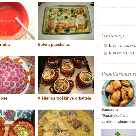
Gydomieji
riuba
Bulvių patiekalas
Dietiniai patieka
Nuo įvairių ligų
Populiariausi r
uose
Vištienos troškinys orkaitėje
Sausainiai
"Bučinukai" su
varške ir cinamonu