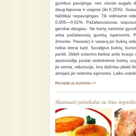
gumbus pavojinga, nes visose augalo da
daug lapuose ir uogose (iki 0,25%). Suau
faktiškai nepavojingas. Tik vidiniame ode
0,005—0,01%. Pažaliavusiuose, supuvus
gerokai daugiau. Ne kartą naminiai gyvuli
arba pažaliavusių gumbų lupenomis. Pa
žmonės. Pavasarį ir vasarą po bulvių ode
reikia storai lupti. Suvalgius bulvių, kuri
peršti. Dideli solanino kiekiai ardo kraujo
apsinuodija juodai violetinėmis bulvių u
jie vemia, viduriuoja, ima dažniau plakti ši
atvejais jie netenka sąmonės. Laiku sutei
Receptai su bulvėmis >>
Skaniausi patiekalai su šiuo ingredi