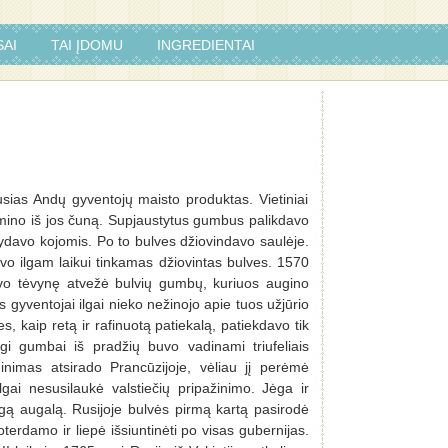
AI
TAI ĮDOMU
INGREDIENTAI
sias Andų gyventojų maisto produktas. Vietiniai
mino iš jos čuną. Supjaustytus gumbus palikdavo
ydavo kojomis. Po to bulves džiovindavo saulėje.
vo ilgam laikui tinkamas džiovintas bulves. 1570
avo tėvynę atvežė bulvių gumbų, kuriuos augino
gyventojai ilgai nieko nežinojo apie tuos užjūrio
kaip retą ir rafinuotą patiekalą, patiekdavo tik
ngi gumbai iš pradžių buvo vadinami triufeliais
dinimas atsirado Prancūzijoje, vėliau jį perėmė
lgai nesusilaukė valstiečių pripažinimo. Jėga ir
ingą augalą. Rusijoje bulvės pirmą kartą pasirodė
Roterdamo ir liepė išsiuntinėti po visas gubernijas.