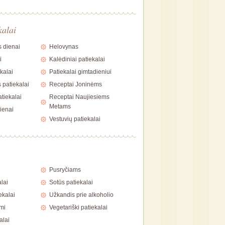
kalai
 dienai
Helovynas
i
Kalėdiniai patiekalai
kalai
Patiekalai gimtadieniui
 patiekalai
Receptai Joninėms
tiekalai
Receptai Naujiesiems
Metams
ienai
Vestuvių patiekalai
i
Pusryčiams
alai
Sotūs patiekalai
ekalai
Užkandis prie alkoholio
mi
Vegetariški patiekalai
alai