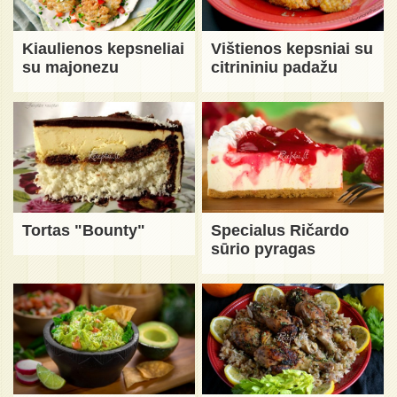
Kiaulienos kepsneliai
Vištienos kepsniai su
su majonezu
citrininiu padažu
Tortas "Bounty"
Specialus Ričardo
sūrio pyragas