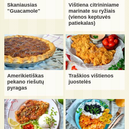
Skaniausias
Vištiena citrininiame
"Guacamole"
marinate su ryžiais
(vienos keptuvės
patiekalas)
Amerikietiškas
Traškios vištienos
pekano riešutų
juostelės
pyragas