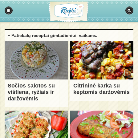
» Patiekalų receptai gimtadieniui, vaikams.
Sočios salotos su
Citrininė karka su
vištiena, ryžiais ir
keptomis daržovėmis
daržovėmis