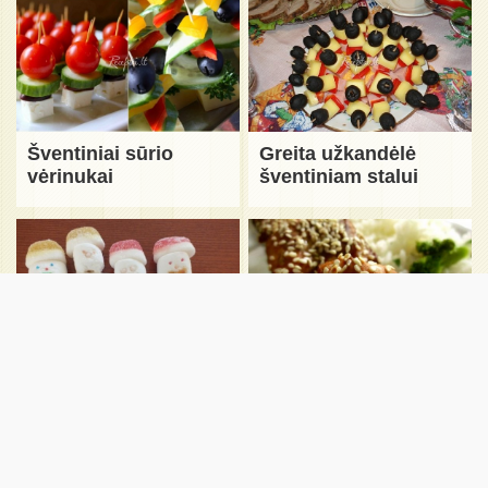
Šventiniai sūrio
Greita užkandėlė
vėrinukai
šventiniam stalui
Žaismingi seniai
Lašišos vėrinukai
besmegeniai