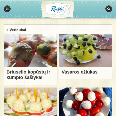
» Vėrinukai
Briuselio kopūstų ir
Vasaros ežiukas
kumpio šašlykai