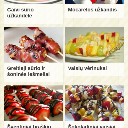
Gaivi sūrio
Mocarelos užkandis
užkandėlė
Greitieji sūrio ir
Vaisių vėrinukai
šoninės iešmeliai
Šventiniai braškių
Šokoladiniai vaisiai