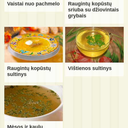
Vaistai nuo pachmelo
Raugintų kopūstų
sriuba su džiovintais
grybais
Raugintų kopūstų
Vištienos sultinys
sultinys
Mėsos ir kaulų