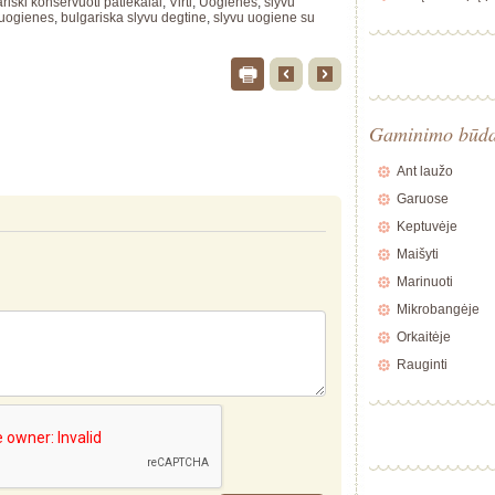
riški konservuoti patiekalai
,
Virti
,
Uogienės
,
slyvu
 uogienes
,
bulgariska slyvu degtine
,
slyvu uogiene su
Gaminimo būd
Ant laužo
Garuose
Keptuvėje
Maišyti
Marinuoti
Mikrobangėje
Orkaitėje
Rauginti