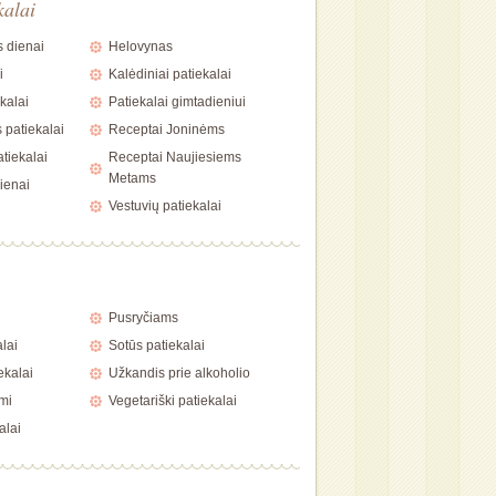
kalai
 dienai
Helovynas
i
Kalėdiniai patiekalai
kalai
Patiekalai gimtadieniui
 patiekalai
Receptai Joninėms
tiekalai
Receptai Naujiesiems
Metams
ienai
Vestuvių patiekalai
i
Pusryčiams
alai
Sotūs patiekalai
ekalai
Užkandis prie alkoholio
mi
Vegetariški patiekalai
alai