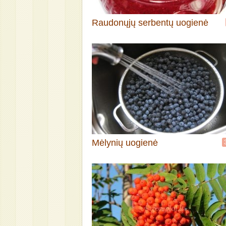
Raudonųjų serbentų uogienė
Mėlynių uogienė