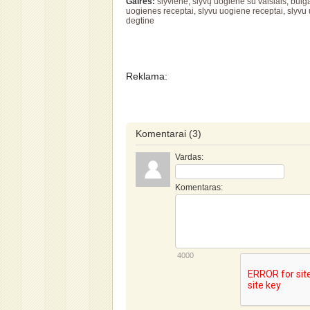
Gairės:
slyvienė
,
slyvų uogienė su vaisiais
,
bulga
uogienes receptai
,
slyvu uogiene receptai
,
slyvu
degtine
Reklama:
Komentarai
(3)
Vardas:
Komentaras:
4000