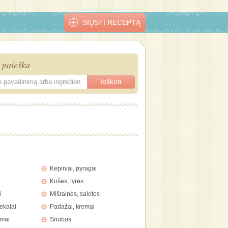
SIŲSTI RECEPTĄ
 paieška
r braškių
Rabarbarų ir
Obuolių uogienė
Skanusis
Uogienė iš 
braškių uogienė
su spanguolėm
abrikosų džemas
arba vaisių
Kepiniai, pyragai
Košės, tyrės
i
Mišrainės, salotos
ekalai
Padažai, kremai
imai
Sriubos