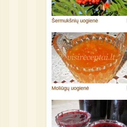
Šermukšnių uogienė
Moliūgų uogienė