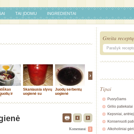
AI
TAI ĮDOMU
INGREDIENTAI
Greita receptų
Tipai
ntiškas
Skaniausia slyvų
Juodų serbentų
Agrastų uogienė
Arbūzų i
uolių ir
uogienė su
uogienė
su degtine
uogienė
šių
citrina ir
Pusryčiams
rdas
cinamonu
Grilio patiekalai
Kepsniai, antriej
gienė
Konservuoti pati
Komentarai:
Alkoholiniai gėr
3