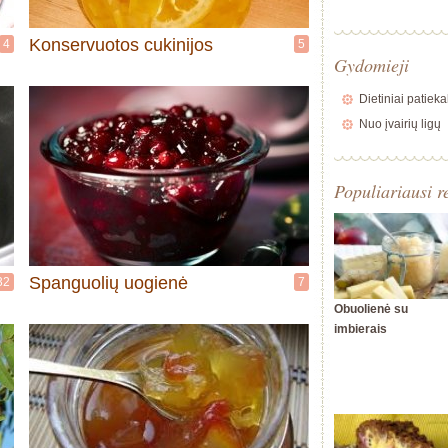
Konservuotos cukinijos
4
5
Gydomieji
Dietiniai patieka
Nuo įvairių ligų
Populiariausi r
Spanguolių uogienė
32
7
Obuolienė su
imbierais