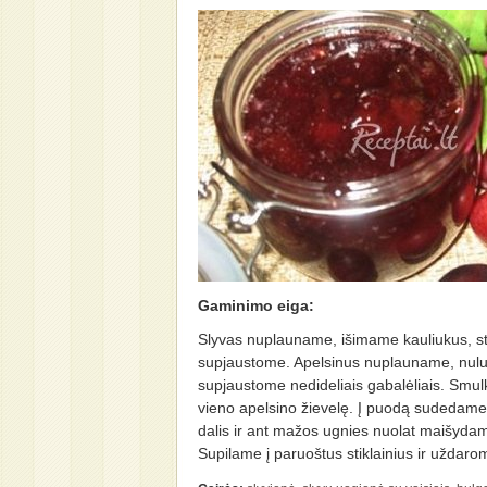
Gaminimo eiga:
Slyvas nuplauname, išimame kauliukus, s
supjaustome. Apelsinus nuplauname, nul
supjaustome nedideliais gabalėliais. Smul
vieno apelsino žievelę. Į puodą sudedame
dalis ir ant mažos ugnies nuolat maišyda
Supilame į paruoštus stiklainius ir uždaro