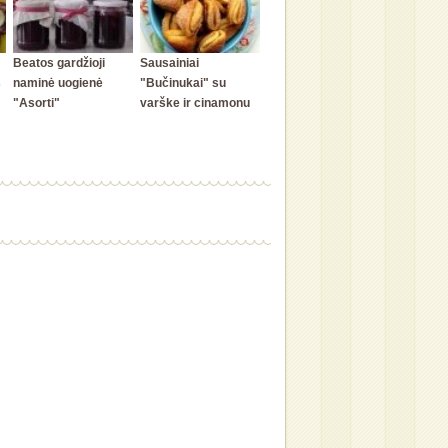
Beatos gardžioji
Sausainiai
s
naminė uogienė
"Bučinukai" su
"Asorti"
varške ir cinamonu