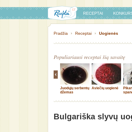
RECEPTAI
KONKURS
Pradžia
Receptai
Uogienės
Populiariausi receptai šią savaitę
Juodųjų serbentų
Aviečių uogienė
Pika
džemas
spang
kriau
paga
Bulgariška slyvų uo