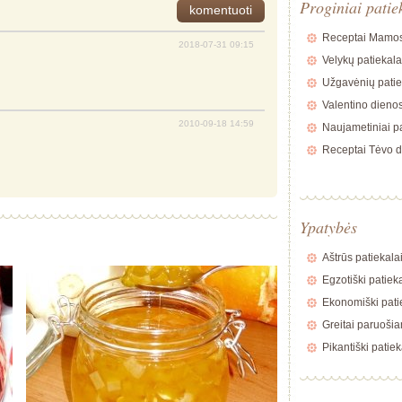
Proginiai patie
Receptai Mamos
2018-07-31 09:15
Velykų patiekala
Užgavėnių patie
Valentino dienos
2010-09-18 14:59
Naujametiniai pa
Receptai Tėvo d
Ypatybės
Aštrūs patiekala
Egzotiški patiek
Ekonomiški pati
Greitai paruošia
Pikantiški patiek