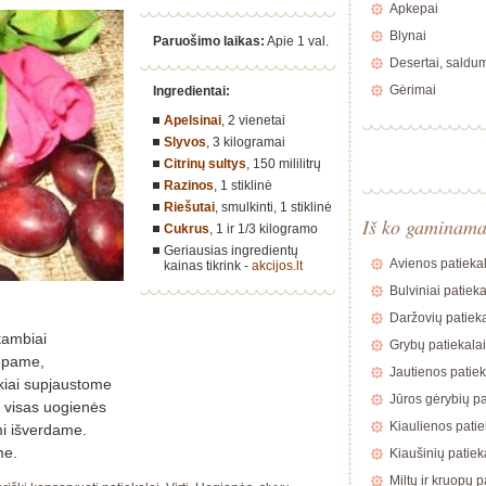
Apkepai
Blynai
Paruošimo laikas:
Apie 1 val.
Desertai, saldu
Gėrimai
Ingredientai:
Apelsinai
,
2 vienetai
Slyvos
,
3 kilogramai
Citrinų sultys
,
150 mililitrų
Razinos
,
1 stiklinė
Riešutai
, smulkinti,
1 stiklinė
Iš ko gaminam
Cukrus
,
1 ir 1/3 kilogramo
Geriausias ingredientų
Avienos patiekal
kainas tikrink -
akcijos.lt
Bulviniai patieka
Daržovių patieka
tambiai
Grybų patiekalai
upame,
Jautienos patiek
kiai supjaustome
Jūros gėrybių pa
 visas uogienės
Kiaulienos patie
mi išverdame.
me.
Kiaušinių patiek
Miltų ir kruopų p