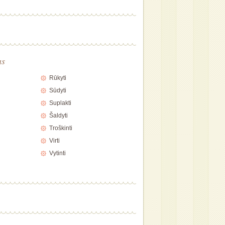
as
Rūkyti
Sūdyti
Suplakti
Šaldyti
Troškinti
Virti
Vytinti