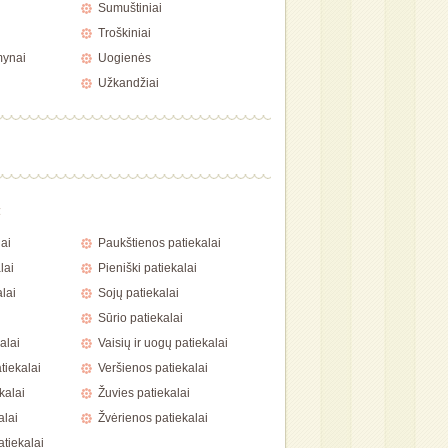
Sumuštiniai
Troškiniai
mynai
Uogienės
Užkandžiai
a
ai
Paukštienos patiekalai
lai
Pieniški patiekalai
lai
Sojų patiekalai
Sūrio patiekalai
alai
Vaisių ir uogų patiekalai
tiekalai
Veršienos patiekalai
kalai
Žuvies patiekalai
alai
Žvėrienos patiekalai
atiekalai