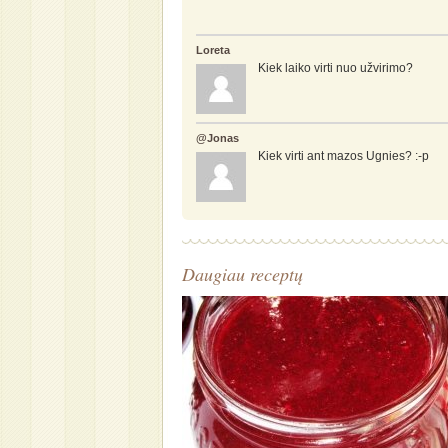
Loreta
Kiek laiko virti nuo užvirimo?
@Jonas
Kiek virti ant mazos Ugnies? :-p
Daugiau receptų