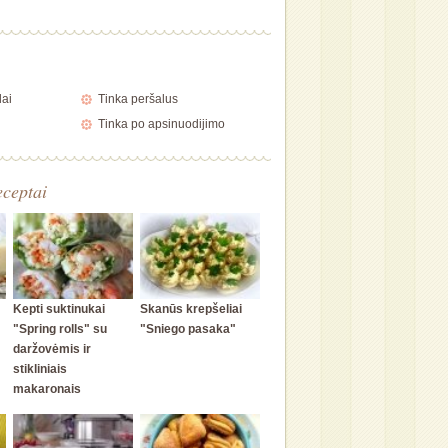
lai
Tinka peršalus
Tinka po apsinuodijimo
eceptai
Kepti suktinukai
Skanūs krepšeliai
"Spring rolls" su
"Sniego pasaka"
daržovėmis ir
stikliniais
makaronais