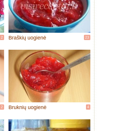
Braškių uogienė
2
23
Bruknių uogienė
2
4