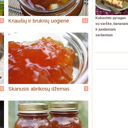
Kakavinis pyragas
Kriaušių ir bruknių uogienė
6
12
su varške, bananai
ir juodaisiais
serbentais
Skanusis abrikosų džemas
9
3