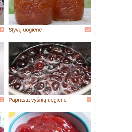
Slyvų uogienė
6
10
Paprasta vyšnių uogienė
1
4