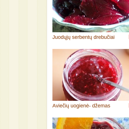
Juodųjų serbentų drebučiai
Aviečių uogienė- džemas