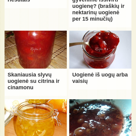
uogienę? (braškių ir
nektarinų uogienė
per 15 minučių)
Skaniausia slyvų
Uogienė iš uogų arba
uogienė su citrina ir
vaisių
cinamonu