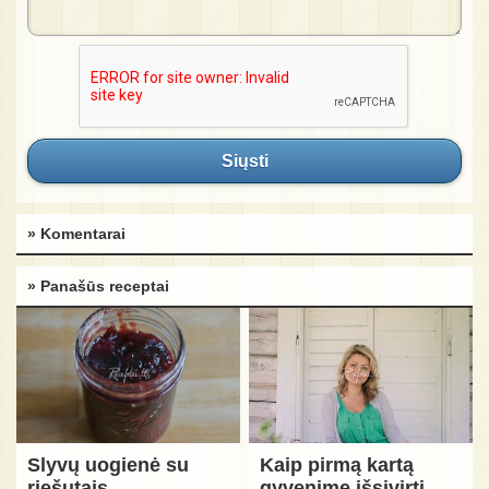
Siųsti
» Komentarai
» Panašūs receptai
Slyvų uogienė su
Kaip pirmą kartą
riešutais
gyvenime išsivirti