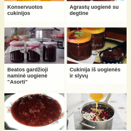
Konservuotos
Agrastų uogienė su
cukinijos
degtine
Beatos gardžioji
Cukinija iš uogienės
naminė uogienė
ir slyvų
"Asorti"