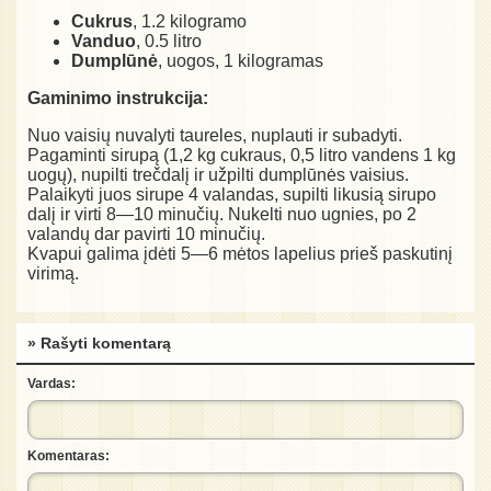
Cukrus
, 1.2 kilogramo
Vanduo
, 0.5 litro
Dumplūnė
, uogos, 1 kilogramas
Gaminimo instrukcija:
Nuo vaisių nuvalyti taureles, nuplauti ir subadyti.
Pagaminti sirupą (1,2 kg cukraus, 0,5 litro vandens 1 kg
uogų), nupilti trečdalį ir užpilti dumplūnės vaisius.
Palaikyti juos sirupe 4 valandas, supilti likusią sirupo
dalį ir virti 8—10 minučių. Nukelti nuo ugnies, po 2
valandų dar pavirti 10 minučių.
Kvapui galima įdėti 5—6 mėtos lapelius prieš paskutinį
virimą.
» Rašyti komentarą
Vardas:
Komentaras: