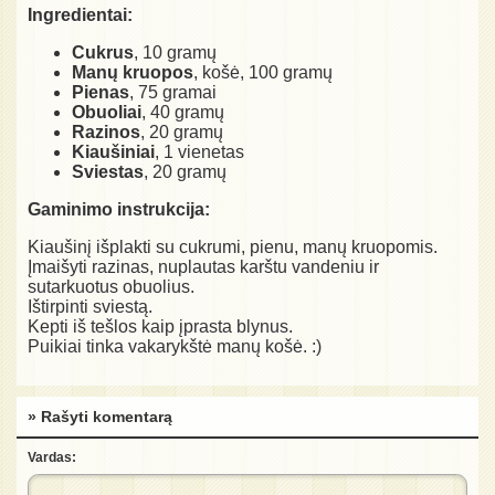
Ingredientai:
Cukrus
, 10 gramų
Manų kruopos
, košė, 100 gramų
Pienas
, 75 gramai
Obuoliai
, 40 gramų
Razinos
, 20 gramų
Kiaušiniai
, 1 vienetas
Sviestas
, 20 gramų
Gaminimo instrukcija:
Kiaušinį išplakti su cukrumi, pienu, manų kruopomis.
Įmaišyti razinas, nuplautas karštu vandeniu ir
sutarkuotus obuolius.
Ištirpinti sviestą.
Kepti iš tešlos kaip įprasta blynus.
Puikiai tinka vakarykštė manų košė. :)
» Rašyti komentarą
Vardas: