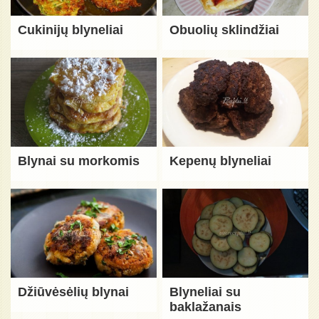
Cukinijų blyneliai
Obuolių sklindžiai
Blynai su morkomis
Kepenų blyneliai
Džiūvėsėlių blynai
Blyneliai su
baklažanais