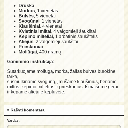
Druska
Morkos
, 1 vienetas
Bulvės
, 5 vienetai
Svogūnai
, 1 vienetas
Kiaušiniai
, 4 vienetai
Kvietiniai miltai
, 4 valgomieji šaukštai
Kepimo milteliai
, 1 arbatinis šaukštelis
Aliejus
, 2 valgomieji šaukštai
Prieskoniai
Moliūgai
, 400 gramų
Gaminimo instrukcija:
Sutarkuojame moliūgą, morką, žalias bulves burokine
tarka,
susmulkiname svogūną, įmušame kiaušinius, beriame
miltus, kepimo miltelius ir prieskonius. Išmaišome gerai
ir kepame aliejuje keptuvėje.
» Rašyti komentarą
Vardas: