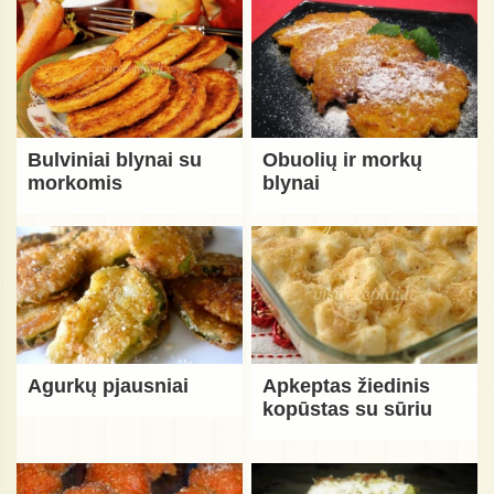
Bulviniai blynai su
Obuolių ir morkų
morkomis
blynai
Agurkų pjausniai
Apkeptas žiedinis
kopūstas su sūriu