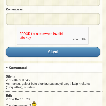
Komentaras:
Siųsti
» Komentarai
Silvija
2015-10-09 05:45
As manau, galbut butu skaniau pabandyti daryti kaip kroketes
(croquettes), su idaru.
Edit
2015-08-27 13:20
O su kuo valgote?