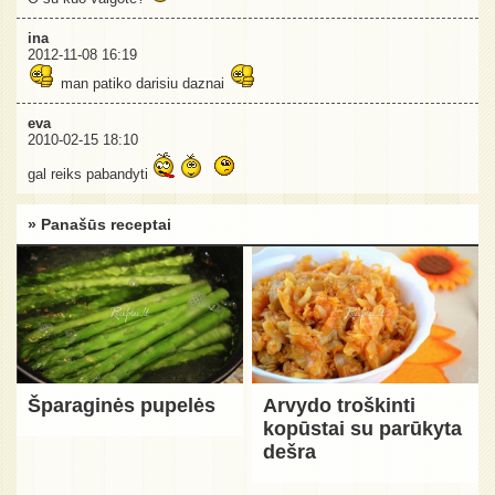
ina
2012-11-08 16:19
man patiko darisiu daznai
eva
2010-02-15 18:10
gal reiks pabandyti
» Panašūs receptai
Šparaginės pupelės
Arvydo troškinti
kopūstai su parūkyta
dešra