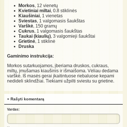
Morkos
, 12 vienetų
Kvietiniai miltai
, 0.8 stiklinės
Kiaušiniai
, 1 vienetas
Sviestas
, 1 valgomasis šaukštas
Varškė
, 150 gramų
Cukrus
, 1 valgomasis šaukštas
Taukai (kiaulių)
, 3 valgomieji šaukštai
Grietinė
, 1 stiklinė
Druska
Gaminimo instrukcija:
Morkos sutarkuojamos, įberiama druskos, cukraus,
miltų, įmušamas kiaušinis ir išmaišoma. Vėliau dedama
varškė. Iš masės gerai įkaitintuose riebaluose kepami
nedideli sklindžiai. Tiekiami užpilti sviestu su grietine.
» Rašyti komentarą
Vardas: