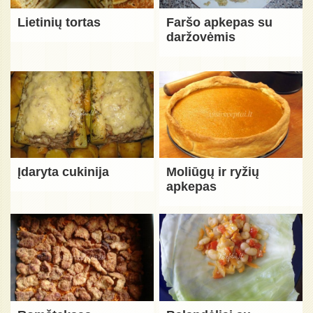
Lietinių tortas
Faršo apkepas su
daržovėmis
Įdaryta cukinija
Moliūgų ir ryžių
apkepas