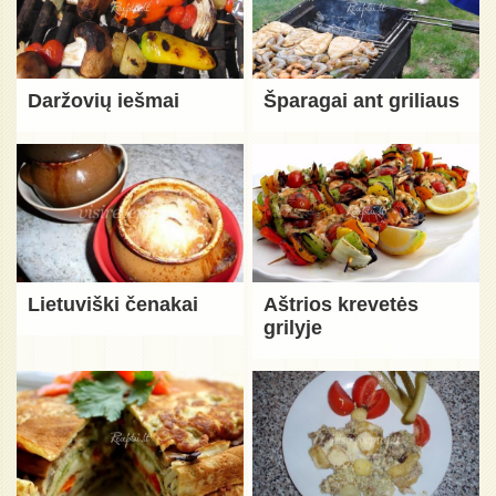
Daržovių iešmai
Šparagai ant griliaus
Lietuviški čenakai
Aštrios krevetės
grilyje