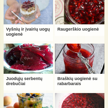
Vyšnių ir įvairių uogų
Raugerškio uogienė
uogienė
Juodųjų serbentų
Braškių uogienė su
drebučiai
rabarbarais