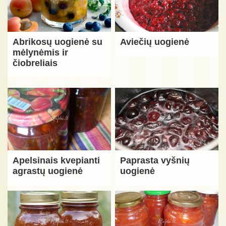
Abrikosų uogienė su
Aviečių uogienė
mėlynėmis ir
čiobreliais
Apelsinais kvepianti
Paprasta vyšnių
agrastų uogienė
uogienė