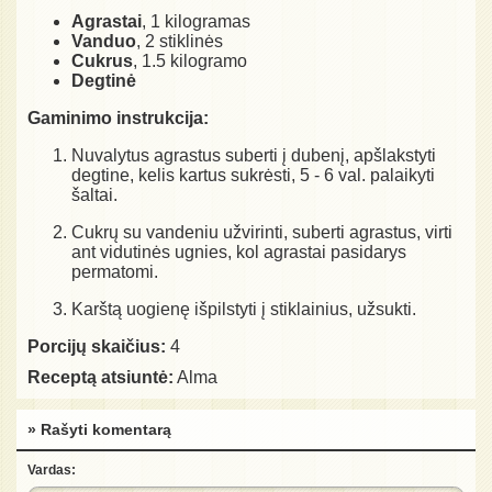
Agrastai
, 1 kilogramas
Vanduo
, 2 stiklinės
Cukrus
, 1.5 kilogramo
Degtinė
Gaminimo instrukcija:
Nuvalytus agrastus suberti į dubenį, apšlakstyti
degtine, kelis kartus sukrėsti, 5 - 6 val. palaikyti
šaltai.
Cukrų su vandeniu užvirinti, suberti agrastus, virti
ant vidutinės ugnies, kol agrastai pasidarys
permatomi.
Karštą uogienę išpilstyti į stiklainius, užsukti.
Porcijų skaičius:
4
Receptą atsiuntė:
Alma
» Rašyti komentarą
Vardas: