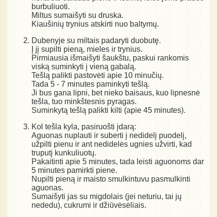
burbuliuoti.
Miltus sumaišyti su druska.
Kiaušinių trynius atskirti nuo baltymų.
Dubenyje su miltais padaryti duobutę.
Į jį supilti pieną, mieles ir trynius.
Pirmiausia išmaišyti šaukštu, paskui rankomis
viską suminkyti į vieną gabalą.
Tešlą palikti pastovėti apie 10 minučių.
Tada 5 - 7 minutes paminkyti tešlą.
Ji bus gana lipni, bet nieko baisaus, kuo lipnesnė
tešla, tuo minkštesnis pyragas.
Suminkytą tešlą palikti kilti (apie 45 minutes).
Kol tešla kyla, pasiruošti įdarą:
Aguonas nuplauti ir suberti į nedidelį puodelį,
užpilti pienu ir ant nedidelės ugnies užvirti, kad
truputį kunkuliuotų.
Pakaitinti apie 5 minutes, tada leisti aguonoms dar
5 minutes pamirkti piene.
Nupilti pieną ir maisto smulkintuvu pasmulkinti
aguonas.
Sumaišyti jas su migdolais (jei neturiu, tai jų
nededu), cukrumi ir džiūvėsėliais.