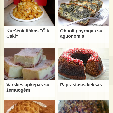
Kuršėnietiškas "Čik
Obuolių pyragas su
Čaki"
aguonomis
Varškės apkepas su
Paprastasis keksas
žemuogėm