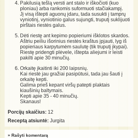
Pakilusią tešlą versti ant stalo ir iškočioti (kuo
ploniau) arba rankomis suformuoti stačiakampį.
Jį visą ištepti aguonų įdaru, tada susukti į tamprų
vyniotinį, vyniotinio galus sujungti, truputį suklijuoti
pirštais riestės galus.
Dėti riestę ant kepimo popieriumi išklotos skardos.
Aštriu peiliu išorinius riestės kraštus įpjauti, lyg iš
popieriaus karpytumėm saulutę (tik truputį įkypai).
Riestę pridengti plėvele, ištepta aliejumi ir leisti
pakilti apie 30 minučių.
Orkaitę įkaitinti iki 200 laipsnių.
Kai riestė jau gražiai pasipūtusi, tada jau šauti į
orkaitę kepti.
Galima prieš kepant viršų patepti plaktais
kiaušinių baltymais.
Kepti apie 35 - 40 minučių.
Skanaus!
Porcijų skaičius:
12
Receptą atsiuntė:
Jurgita
» Rašyti komentarą