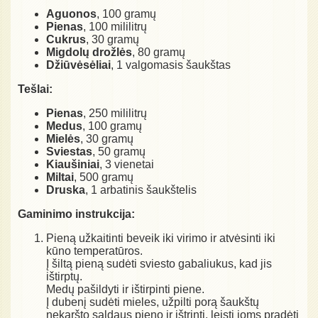
Aguonos
, 100 gramų
Pienas
, 100 mililitrų
Cukrus
, 30 gramų
Migdolų drožlės
, 80 gramų
Džiūvėsėliai
, 1 valgomasis šaukštas
Tešlai:
Pienas
, 250 mililitrų
Medus
, 100 gramų
Mielės
, 30 gramų
Sviestas
, 50 gramų
Kiaušiniai
, 3 vienetai
Miltai
, 500 gramų
Druska
, 1 arbatinis šaukštelis
Gaminimo instrukcija:
Pieną užkaitinti beveik iki virimo ir atvėsinti iki
kūno temperatūros.
Į šiltą pieną sudėti sviesto gabaliukus, kad jis
ištirptų.
Medų pašildyti ir ištirpinti piene.
Į dubenį sudėti mieles, užpilti porą šaukštų
nekaršto saldaus pieno ir ištrinti, leisti joms pradėti