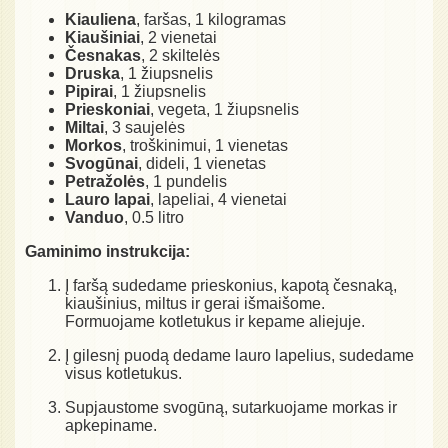
Kiauliena
, faršas, 1 kilogramas
Kiaušiniai
, 2 vienetai
Česnakas
, 2 skiltelės
Druska
, 1 žiupsnelis
Pipirai
, 1 žiupsnelis
Prieskoniai
, vegeta, 1 žiupsnelis
Miltai
, 3 saujelės
Morkos
, troškinimui, 1 vienetas
Svogūnai
, dideli, 1 vienetas
Petražolės
, 1 pundelis
Lauro lapai
, lapeliai, 4 vienetai
Vanduo
, 0.5 litro
Gaminimo instrukcija:
Į faršą sudedame prieskonius, kapotą česnaką,
kiaušinius, miltus ir gerai išmaišome.
Formuojame kotletukus ir kepame aliejuje.
Į gilesnį puodą dedame lauro lapelius, sudedame
visus kotletukus.
Supjaustome svogūną, sutarkuojame morkas ir
apkepiname.