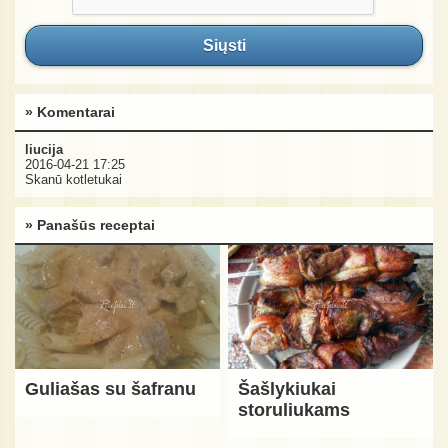
Siųsti
» Komentarai
liucija
2016-04-21 17:25
Skanū kotletukai
» Panašūs receptai
Guliašas su šafranu
Šašlykiukai
storuliukams