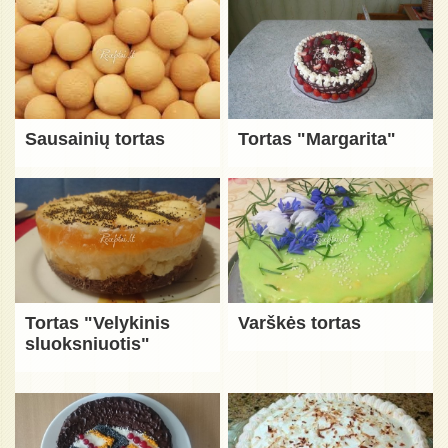
Sausainių tortas
Tortas "Margarita"
Tortas "Velykinis
Varškės tortas
sluoksniuotis"