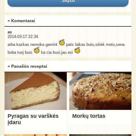
Siųsti
» Komentarai
as
2014-03-17 22:34
arba kazkas nemoka gamint
pats laikas butu,sitiek metu,sena
boba tuoj busi
ka cia busi,jau esi
» Panašūs receptai
Pyragas su varškės
Morkų tortas
įdaru