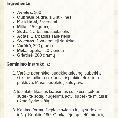
Ingredientai:
Avietės
, 300
Cukraus pudra
, 1.5 stiklinės
Kiaušiniai
, 3 vienetai
Miltai
, 150 gramų
Soda
, 1 arbatinis šaukštelis
Actas
, 1 arbatinis šaukštelis
Sviestas
, 2 valgomieji šaukštai
Varškė
, 300 gramų
Mėta
, lapeliai, 10 vienetų
Grietinė
, 200 gramų
Gaminimo instrukcija:
Varškę pertrinkite, sudėkite grietinę, suberkite
stiklinę miltinio cukraus ir išplakite elektriniu
plaktuvu. Masę padėkite į šaldytuvą.
Išplakite likusius kiaušinius su likusiu cukrumi,
sudėkite sodą, nugesintą actu, suberkite miltus ir
užmaišykite tešlą.
Kepimo formą ištepkite sviestu ir į ją sudėkite
tešlą. Kepkite 180° C orkaitėje apie 40 minučių.