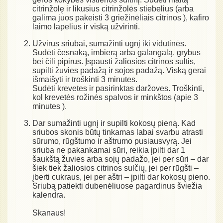
citrinžolę ir likusius citrinžolės stiebelius (arba
galima juos pakeisti 3 griežinėliais citrinos ), kafiro
laimo lapelius ir viską užvirinti.
Užvirus sriubai, sumažinti ugnį iki vidutinės.
Sudėti česnaką, imbierą arba galangalą, grybus
bei čili pipirus. Įspausti žaliosios citrinos sultis,
supilti žuvies padažą ir sojos padažą. Viską gerai
išmaišyti ir troškinti 3 minutes.
Sudėti krevetes ir pasirinktas daržoves. Troškinti,
kol krevetės rožinės spalvos ir minkštos (apie 3
minutes ).
Dar sumažinti ugnį ir supilti kokosų pieną. Kad
sriubos skonis būtų tinkamas labai svarbu atrasti
sūrumo, rūgštumo ir aštrumo pusiausvyrą. Jei
sriuba ne pakankamai sūri, reikia įpilti dar 1
šaukštą žuvies arba sojų padažo, jei per sūri – dar
šiek tiek žaliosios citrinos sulčių, jei per rūgšti –
įberti cukraus, jei per aštri – įpilti dar kokosų pieno.
Sriubą patiekti dubenėliuose pagardinus šviežia
kalendra.
Skanaus!