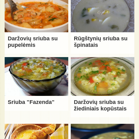
Daržovių sriuba su
Rūgštynių sriuba su
pupelėmis
špinatais
Sriuba "Fazenda"
Daržovių sriuba su
žiediniais kopūstais