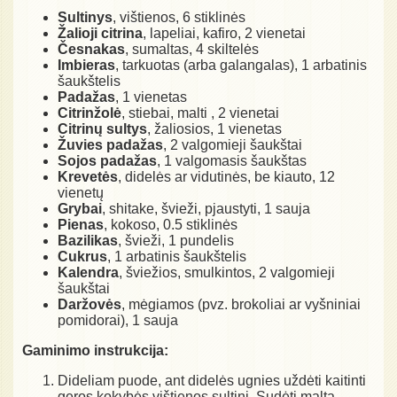
Sultinys
, vištienos, 6 stiklinės
Žalioji citrina
, lapeliai, kafiro, 2 vienetai
Česnakas
, sumaltas, 4 skiltelės
Imbieras
, tarkuotas (arba galangalas), 1 arbatinis
šaukštelis
Padažas
, 1 vienetas
Citrinžolė
, stiebai, malti , 2 vienetai
Citrinų sultys
, žaliosios, 1 vienetas
Žuvies padažas
, 2 valgomieji šaukštai
Sojos padažas
, 1 valgomasis šaukštas
Krevetės
, didelės ar vidutinės, be kiauto, 12
vienetų
Grybai
, shitake, švieži, pjaustyti, 1 sauja
Pienas
, kokoso, 0.5 stiklinės
Bazilikas
, švieži, 1 pundelis
Cukrus
, 1 arbatinis šaukštelis
Kalendra
, šviežios, smulkintos, 2 valgomieji
šaukštai
Daržovės
, mėgiamos (pvz. brokoliai ar vyšniniai
pomidorai), 1 sauja
Gaminimo instrukcija:
Dideliam puode, ant didelės ugnies uždėti kaitinti
geros kokybės vištienos sultinį. Sudėti maltą