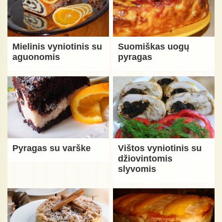
Mielinis vyniotinis su
Suomiškas uogų
aguonomis
pyragas
Pyragas su varške
Vištos vyniotinis su
džiovintomis
slyvomis