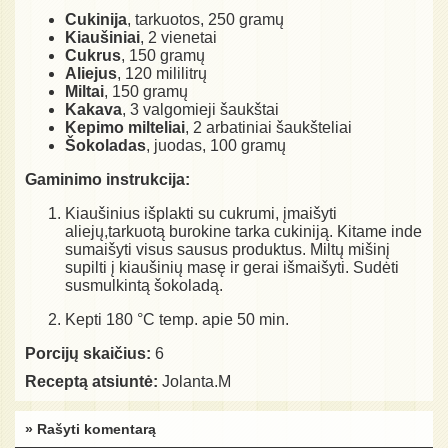
Cukinija
, tarkuotos, 250 gramų
Kiaušiniai
, 2 vienetai
Cukrus
, 150 gramų
Aliejus
, 120 mililitrų
Miltai
, 150 gramų
Kakava
, 3 valgomieji šaukštai
Kepimo milteliai
, 2 arbatiniai šaukšteliai
Šokoladas
, juodas, 100 gramų
Gaminimo instrukcija:
Kiaušinius išplakti su cukrumi, įmaišyti
aliejų,tarkuotą burokine tarka cukiniją. Kitame inde
sumaišyti visus sausus produktus. Miltų mišinį
supilti į kiaušinių masę ir gerai išmaišyti. Sudėti
susmulkintą šokoladą.
Kepti 180 °C temp. apie 50 min.
Porcijų skaičius:
6
Receptą atsiuntė:
Jolanta.M
» Rašyti komentarą