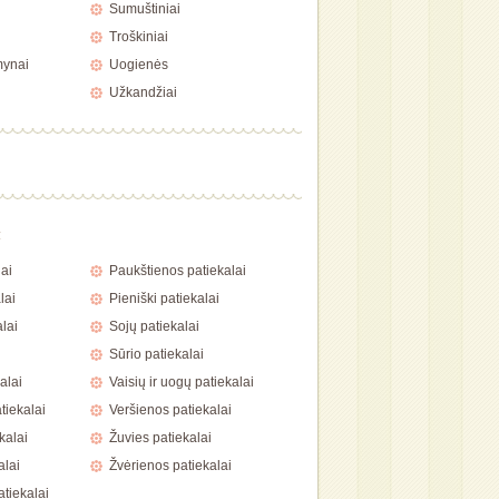
Sumuštiniai
Troškiniai
mynai
Uogienės
Užkandžiai
a
ai
Paukštienos patiekalai
lai
Pieniški patiekalai
lai
Sojų patiekalai
Sūrio patiekalai
alai
Vaisių ir uogų patiekalai
tiekalai
Veršienos patiekalai
kalai
Žuvies patiekalai
alai
Žvėrienos patiekalai
atiekalai