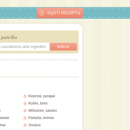
SIŲSTI RECEPTĄ
 paieška
Kepiniai, pyragai
Košės, tyrės
i
Mišrainės, salotos
ekalai
Padažai, kremai
imai
Sriubos