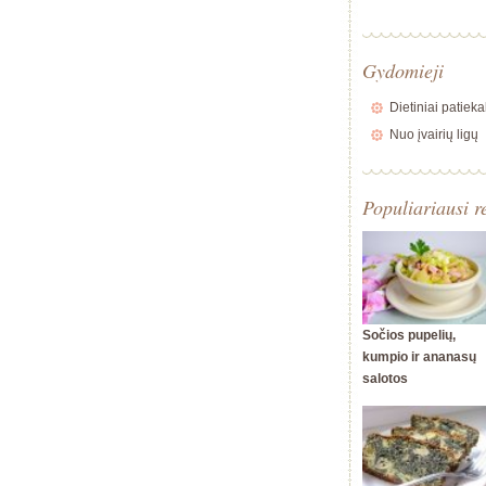
Gydomieji
Dietiniai patieka
Nuo įvairių ligų
Populiariausi r
Sočios pupelių,
kumpio ir ananasų
salotos