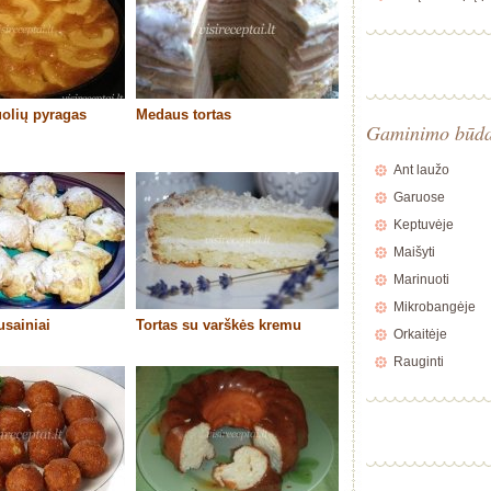
olių pyragas
Medaus tortas
Gaminimo būd
Ant laužo
Garuose
Keptuvėje
Maišyti
Marinuoti
Mikrobangėje
usainiai
Tortas su varškės kremu
Orkaitėje
Rauginti