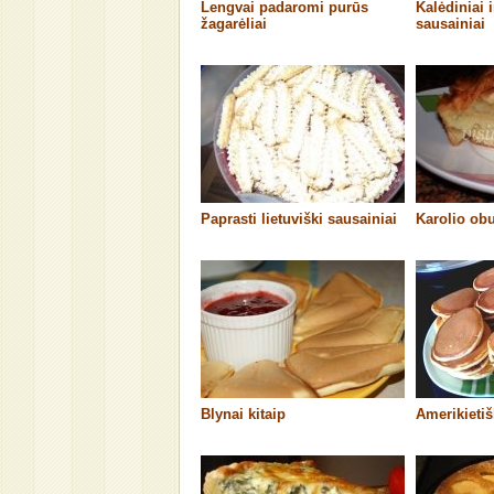
Lengvai padaromi purūs
Kalėdiniai 
žagarėliai
sausainiai
Paprasti lietuviški sausainiai
Karolio ob
Blynai kitaip
Amerikietiš