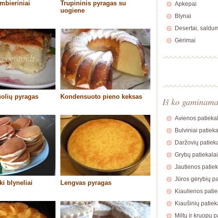
imbieriniai
Trupininis pyragas su
Apkepai
uogiene
Blynai
Desertai, saldu
Gėrimai
uolių pyragas
Kondensuoto pieno keksas
Iš ko gaminam
Avienos patiekal
Bulviniai patieka
Daržovių patieka
Grybų patiekalai
Jautienos patiek
Jūros gėrybių pa
ki blyneliai
Lengvas pyragas
Kiaulienos patie
Kiaušinių patiek
Miltų ir kruopų p