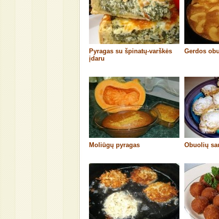
Pyragas su špinatų-varškės
Gerdos obu
įdaru
Moliūgų pyragas
Obuolių sa