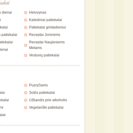
kalai
 dienai
Helovynas
i
Kalėdiniai patiekalai
kalai
Patiekalai gimtadieniui
 patiekalai
Receptai Joninėms
tiekalai
Receptai Naujiesiems
Metams
ienai
Vestuvių patiekalai
i
Pusryčiams
alai
Sotūs patiekalai
ekalai
Užkandis prie alkoholio
mi
Vegetariški patiekalai
alai