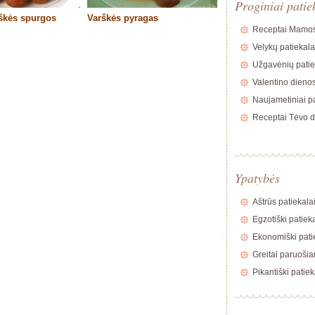
Proginiai patie
rškės spurgos
Varškės pyragas
Receptai Mamos
Velykų patiekala
Užgavėnių patie
Valentino dienos
Naujametiniai pa
Receptai Tėvo d
Ypatybės
Aštrūs patiekala
Egzotiški patiek
Ekonomiški pati
Greitai paruošia
Pikantiški patiek