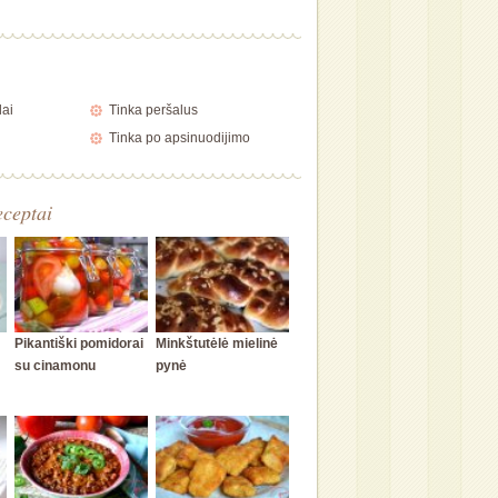
lai
Tinka peršalus
Tinka po apsinuodijimo
eceptai
Pikantiški pomidorai
Minkštutėlė mielinė
su cinamonu
pynė