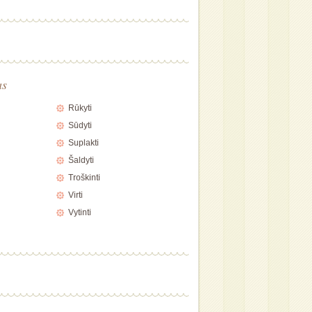
as
Rūkyti
Sūdyti
Suplakti
Šaldyti
Troškinti
Virti
Vytinti