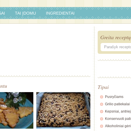
AI
TAI ĮDOMU
INGREDIENTAI
Greita receptų
entu
Tipai
Pusryčiams
Grilio patiekalai
Kepsniai, antriej
Konservuoti pati
Alkoholiniai gėr