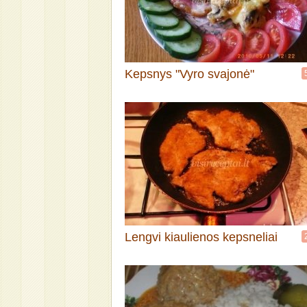
Kepsnys "Vyro svajonė"
Lengvi kiaulienos kepsneliai