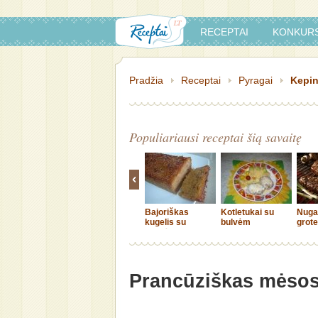
RECEPTAI
KONKURS
Pradžia
Receptai
Pyragai
Kepin
Populiariausi receptai šią savaitę
Bajoriškas
Kotletukai su
Nuga
kugelis su
bulvėm
grote
kiaulės koja
Prancūziškas mėsos