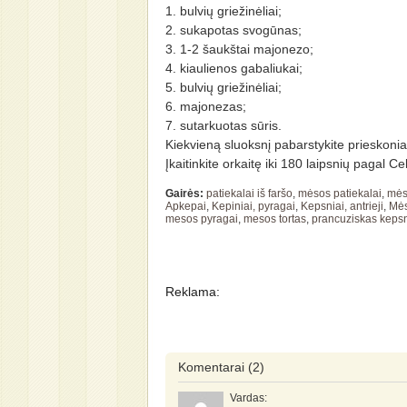
1. bulvių griežinėliai;
2. sukapotas svogūnas;
3. 1-2 šaukštai majonezo;
4. kiaulienos gabaliukai;
5. bulvių griežinėliai;
6. majonezas;
7. sutarkuotas sūris.
Kiekvieną sluoksnį pabarstykite prieskonia
Įkaitinkite orkaitę iki 180 laipsnių pagal C
Gairės:
patiekalai iš faršo
,
mėsos patiekalai
,
mės
Apkepai
,
Kepiniai, pyragai
,
Kepsniai, antrieji
,
Mės
mesos pyragai
,
mesos tortas
,
prancuziskas keps
Reklama:
Komentarai
(2)
Vardas: