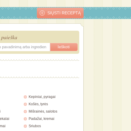
SIŲSTI RECEPTĄ
 paieška
tiškas
Kaspinėliai su
Kepta šoninė
Dešrelių pynė
Didkotlečiai
pkepas
špinatais
ryžiais
Kepiniai, pyragai
Košės, tyrės
i
Mišrainės, salotos
ekalai
Padažai, kremai
imai
Sriubos