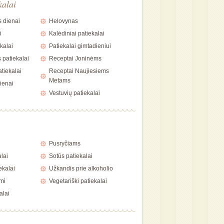
kalai
 dienai
Helovynas
i
Kalėdiniai patiekalai
kalai
Patiekalai gimtadieniui
 patiekalai
Receptai Joninėms
tiekalai
Receptai Naujiesiems
Metams
ienai
Vestuvių patiekalai
i
Pusryčiams
alai
Sotūs patiekalai
ekalai
Užkandis prie alkoholio
mi
Vegetariški patiekalai
alai