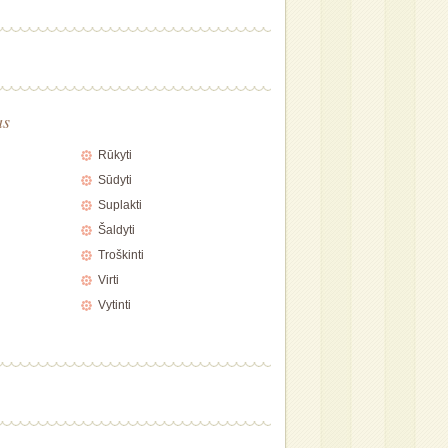
as
Rūkyti
Sūdyti
Suplakti
Šaldyti
Troškinti
Virti
Vytinti