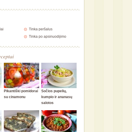
lai
Tinka peršalus
Tinka po apsinuodijimo
eceptai
Pikantiški pomidorai
Sočios pupelių,
su cinamonu
kumpio ir ananasų
salotos