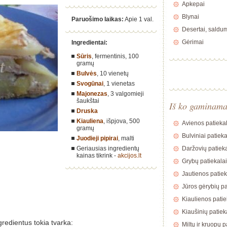
Apkepai
Blynai
Paruošimo laikas:
Apie 1 val.
Desertai, saldu
Gėrimai
Ingredientai:
Sūris
, fermentinis,
100
gramų
Bulvės
,
10 vienetų
Svogūnai
,
1 vienetas
Majonezas
,
3 valgomieji
šaukštai
Iš ko gaminam
Druska
Kiauliena
, išpjova,
500
Avienos patiekal
gramų
Bulviniai patieka
Juodieji pipirai
, malti
Geriausias ingredientų
Daržovių patieka
kainas tikrink -
akcijos.lt
Grybų patiekalai
Jautienos patiek
Jūros gėrybių pa
Kiaulienos patie
Kiaušinių patiek
gredientus tokia tvarka:
Miltų ir kruopų p