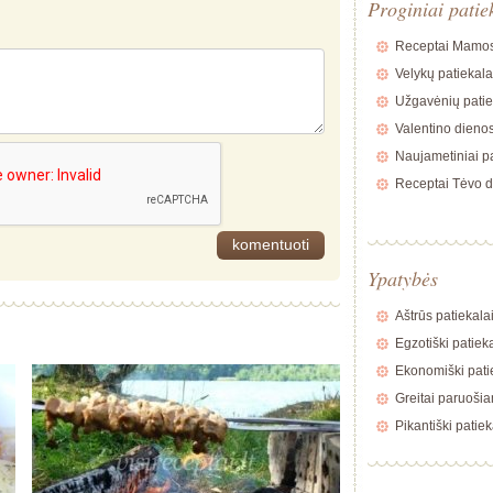
Proginiai patie
Receptai Mamos
Velykų patiekala
Užgavėnių patie
Valentino dienos
Naujametiniai pa
Receptai Tėvo d
Ypatybės
Aštrūs patiekala
Egzotiški patiek
Ekonomiški pati
Greitai paruošia
Pikantiški patiek