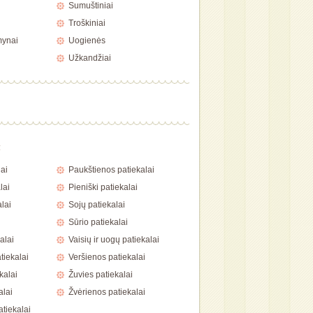
Sumuštiniai
Troškiniai
mynai
Uogienės
Užkandžiai
a
ai
Paukštienos patiekalai
lai
Pieniški patiekalai
lai
Sojų patiekalai
Sūrio patiekalai
alai
Vaisių ir uogų patiekalai
tiekalai
Veršienos patiekalai
kalai
Žuvies patiekalai
alai
Žvėrienos patiekalai
atiekalai