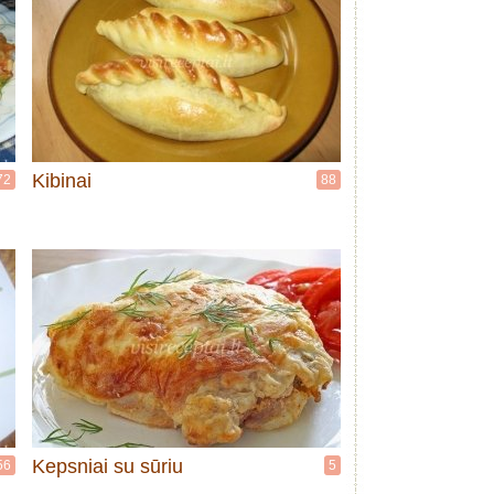
Kibinai
72
88
Kepsniai su sūriu
56
5