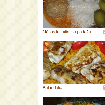
Mėsos kukuliai su padažu
Balandėliai