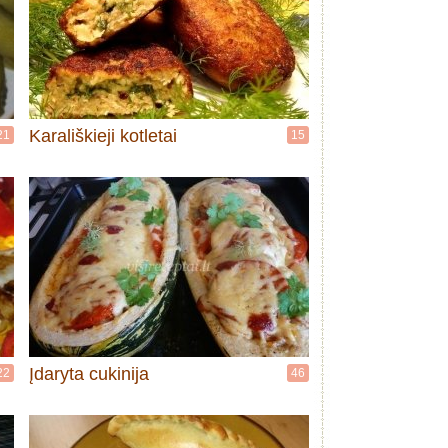
Karališkieji kotletai
21
15
Įdaryta cukinija
22
46