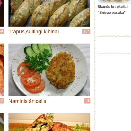
Skanūs krepšeliai
"Sniego pasaka"
Trapūs,sultingi kibinai
59
117
Naminis šnicelis
22
14