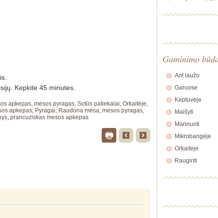
Gaminimo būd
Ant laužo
is.
elsijų. Kepkite 45 minutes.
Garuose
Keptuvėje
os apkepas
,
mėsos pyragas
,
Sotūs patiekalai
,
Orkaitėje
,
os apkepas
,
Pyragai
,
Raudona mėsa
,
mesos pyragas
,
Maišyti
nys
,
prancuziskas mesos apkepas
Marinuoti
Mikrobangėje
Orkaitėje
Rauginti