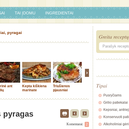
AI
TAI ĮDOMU
INGREDIENTAI
iai, pyragai
Greita receptų
Tipai
rinė ant
Kepta kiškiena
Triušienos
Kiauliena
Ukrainie
lių
marinate
pjausniai
troškinta su
mėsos a
ryžiais ir
Pusryčiams
pomidorais
Grilio patiekalai
Kepsniai, antriej
 pyragas
Konservuoti pati
Komentarai:
Alkoholiniai gėr
2