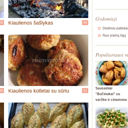
Gydomieji
Kiaulienos šašlykas
49
40
Dietiniai patieka
Nuo įvairių ligų
Populiariausi r
Sausainiai
Kiaulienos kotletai su sūriu
39
31
"Bučinukai" su
varške ir cinamonu