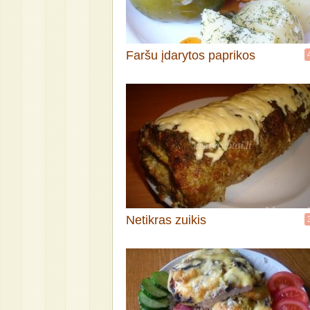
Faršu įdarytos paprikos
Netikras zuikis