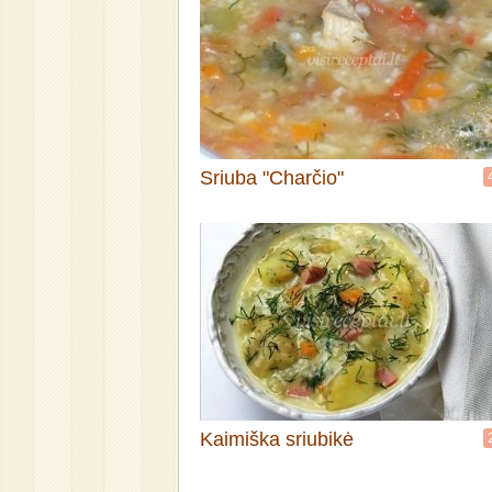
Sriuba "Charčio"
Kaimiška sriubikė