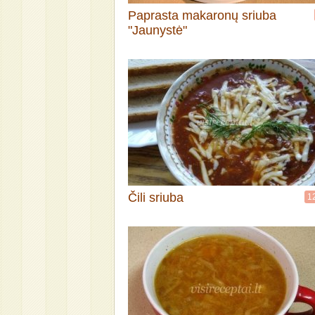
Paprasta makaronų sriuba
"Jaunystė"
Čili sriuba
1