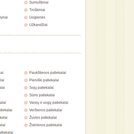
Sumuštiniai
Troškiniai
mynai
Uogienės
Užkandžiai
a
ai
Paukštienos patiekalai
lai
Pieniški patiekalai
lai
Sojų patiekalai
Sūrio patiekalai
alai
Vaisių ir uogų patiekalai
tiekalai
Veršienos patiekalai
kalai
Žuvies patiekalai
alai
Žvėrienos patiekalai
atiekalai