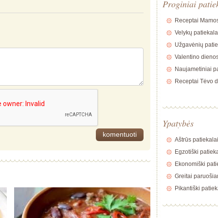
Proginiai patie
Receptai Mamos
Velykų patiekala
Užgavėnių patie
Valentino dienos
Naujametiniai pa
Receptai Tėvo d
Ypatybės
Aštrūs patiekala
Egzotiški patiek
Ekonomiški pati
Greitai paruošia
Pikantiški patiek