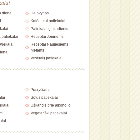
kalai
 dienai
Helovynas
i
Kalėdiniai patiekalai
kalai
Patiekalai gimtadieniui
 patiekalai
Receptai Joninėms
tiekalai
Receptai Naujiesiems
Metams
ienai
Vestuvių patiekalai
i
Pusryčiams
alai
Sotūs patiekalai
ekalai
Užkandis prie alkoholio
mi
Vegetariški patiekalai
alai