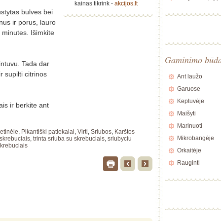
kainas tikrink -
akcijos.lt
austytas bulves bei
us ir porus, lauro
 minutes. Išimkite
Gaminimo būd
intuvu. Tada dar
r supilti citrinos
Ant laužo
Garuose
Keptuvėje
is ir berkite ant
Maišyti
Marinuoti
ietinėle
,
Pikantiški patiekalai
,
Virti
,
Sriubos
,
Karštos
Mikrobangėje
 skrebuciais
,
trinta sriuba su skrebuciais
,
sriubyciu
skrebuciais
Orkaitėje
Rauginti