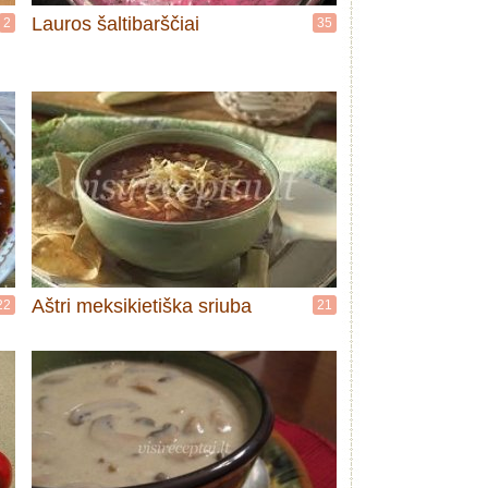
Lauros šaltibarščiai
2
35
Aštri meksikietiška sriuba
22
21