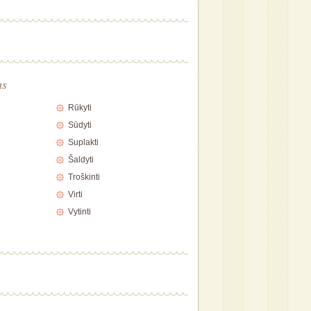
as
Rūkyti
Sūdyti
Suplakti
Šaldyti
Troškinti
Virti
Vytinti