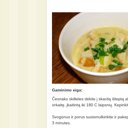
Gaminimo eiga:
Česnako skilteles dėkite į skardą išteptą ali
orkaitę, įkaitintą iki 180 C laipsnių. Kepink
Svogūnus ir porus susismulkinkite ir pakepi
3 minutes.