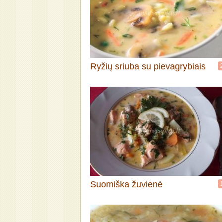
Ryžių sriuba su pievagrybiais
Suomiška žuvienė