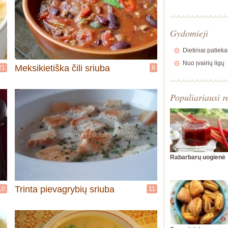
Gydomieji
Dietiniai patieka
Nuo įvairių ligų
Meksikietiška čili sriuba
21
6
Populiariausi r
Rabarbarų uogienė
Trinta pievagrybių sriuba
10
11