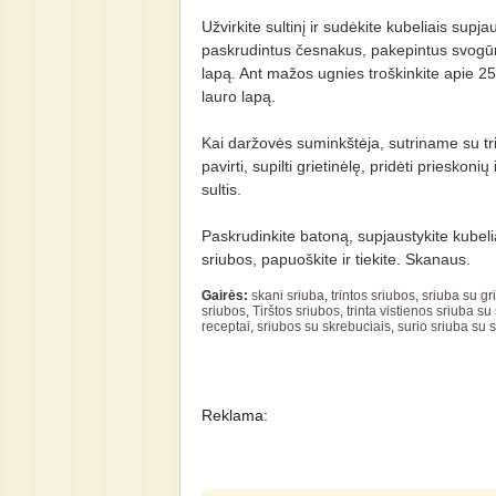
Užvirkite sultinį ir sudėkite kubeliais supj
paskrudintus česnakus, pakepintus svogūn
lapą. Ant mažos ugnies troškinkite apie 25
lauro lapą.
Kai daržovės suminkštėja, sutriname su tr
pavirti, supilti grietinėlę, pridėti prieskonių i
sultis.
Paskrudinkite batoną, supjaustykite kubelia
sriubos, papuoškite ir tiekite. Skanaus.
Gairės:
skani sriuba
,
trintos sriubos
,
sriuba su gr
sriubos
,
Tirštos sriubos
,
trinta vistienos sriuba su
receptai
,
sriubos su skrebuciais
,
surio sriuba su 
Reklama: