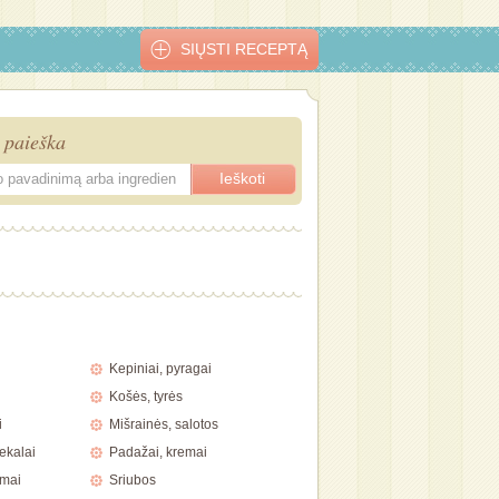
SIŲSTI RECEPTĄ
 paieška
galvyčių
Kreminė bulvių
Tiršta bulvienė
Pertrinta
Rūgštynių ir
sriubytė
su mėsa
burokėlių sriuba
špinatų sriu
Kepiniai, pyragai
Košės, tyrės
i
Mišrainės, salotos
ekalai
Padažai, kremai
imai
Sriubos