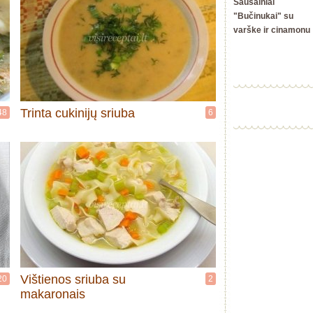
Sausainiai
"Bučinukai" su
varške ir cinamonu
Trinta cukinijų sriuba
48
6
Vištienos sriuba su
20
2
makaronais