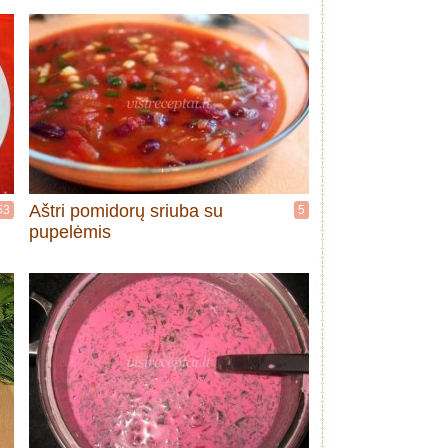
Aštri pomidorų sriuba su
53
5
pupelėmis