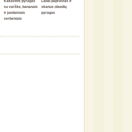
Kakavinis pyragas
Labai paprastas ir
su varške, bananais
skanus obuolių
ir juodaisiais
pyragas
serbentais