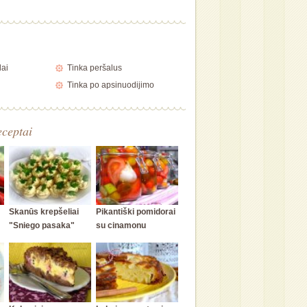
lai
Tinka peršalus
Tinka po apsinuodijimo
eceptai
Skanūs krepšeliai
Pikantiški pomidorai
"Sniego pasaka"
su cinamonu