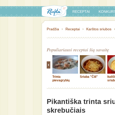
RECEPTAI
KONKURS
Pradžia
Receptai
Karštos sriubos
Populiariausi receptai šią savaitę
Trinta
Sriuba "Čili"
Itali
pievagrybių
sriub
sriuba
Pikantiška trinta sri
skrebučiais