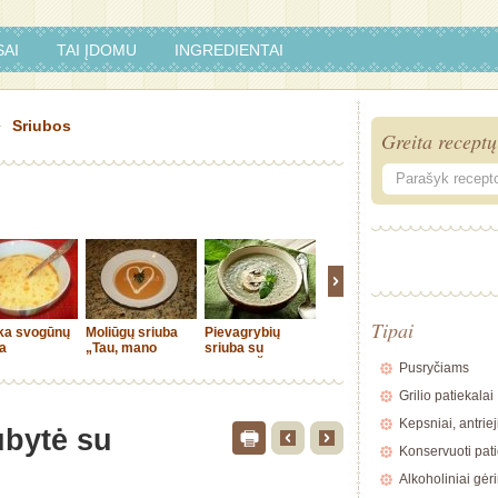
AI
TAI ĮDOMU
INGREDIENTAI
Sriubos
Greita receptų
Tipai
ška svogūnų
Moliūgų sriuba
Pievagrybių
Baravykų sriuba
Lašišos 
a
„Tau, mano
sriuba su
sriubytė
meile“
anakardžiais
Pusryčiams
Grilio patiekalai
Kepsniai, antriej
ubytė su
Konservuoti pati
Alkoholiniai gėr