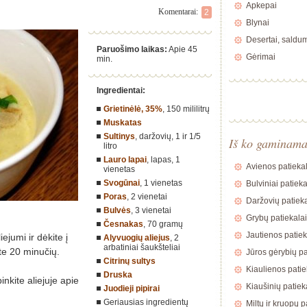
Apkepai
Komentarai:
2
Blynai
Desertai, saldu
Paruošimo laikas:
Apie 45
Gėrimai
min.
Ingredientai:
Grietinėlė, 35%
,
150 mililitrų
Muskatas
Sultinys
, daržovių,
1 ir 1/5
Iš ko gaminam
litro
Lauro lapai
, lapas,
1
Avienos patiekal
vienetas
Svogūnai
,
1 vienetas
Bulviniai patieka
Poras
,
2 vienetai
Daržovių patieka
Bulvės
,
3 vienetai
Grybų patiekalai
Česnakas
,
70 gramų
Jautienos patiek
ejumi ir dėkite į
Alyvuogių aliejus
,
2
arbatiniai šaukšteliai
ite 20 minučių.
Jūros gėrybių pa
Citrinų sultys
Kiaulienos patie
Druska
nkite aliejuje apie
Kiaušinių patiek
Juodieji pipirai
Geriausias ingredientų
Miltų ir kruopų p