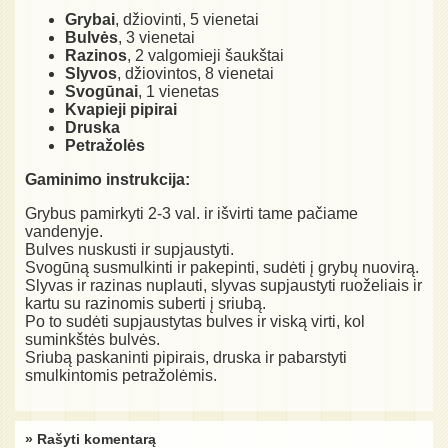
Grybai
, džiovinti, 5 vienetai
Bulvės
, 3 vienetai
Razinos
, 2 valgomieji šaukštai
Slyvos
, džiovintos, 8 vienetai
Svogūnai
, 1 vienetas
Kvapieji pipirai
Druska
Petražolės
Gaminimo instrukcija:
Grybus pamirkyti 2-3 val. ir išvirti tame pačiame
vandenyje.
Bulves nuskusti ir supjaustyti.
Svogūną susmulkinti ir pakepinti, sudėti į grybų nuovirą.
Slyvas ir razinas nuplauti, slyvas supjaustyti ruoželiais ir
kartu su razinomis suberti į sriubą.
Po to sudėti supjaustytas bulves ir viską virti, kol
suminkštės bulvės.
Sriubą paskaninti pipirais, druska ir pabarstyti
smulkintomis petražolėmis.
» Rašyti komentarą