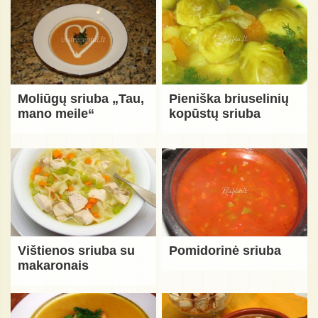
Moliūgų sriuba „Tau,
Pieniška briuselinių
mano meile“
kopūstų sriuba
Vištienos sriuba su
Pomidorinė sriuba
makaronais