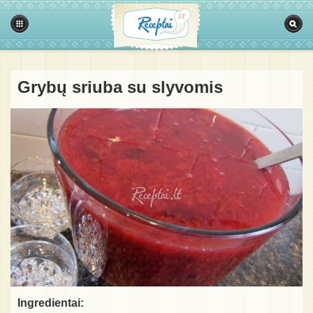
Grybų sriuba su slyvomis
Ingredientai: