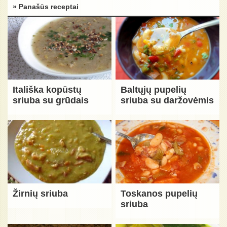
» Panašūs receptai
Itališka kopūstų
Baltųjų pupelių
sriuba su grūdais
sriuba su daržovėmis
Žirnių sriuba
Toskanos pupelių
sriuba