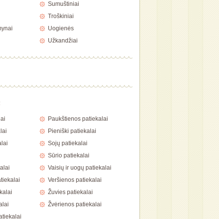
Sumuštiniai
Troškiniai
mynai
Uogienės
Užkandžiai
a
ai
Paukštienos patiekalai
lai
Pieniški patiekalai
lai
Sojų patiekalai
Sūrio patiekalai
alai
Vaisių ir uogų patiekalai
tiekalai
Veršienos patiekalai
kalai
Žuvies patiekalai
alai
Žvėrienos patiekalai
atiekalai