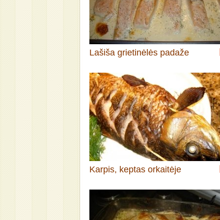
Lašiša grietinėlės padaže
Karpis, keptas orkaitėje