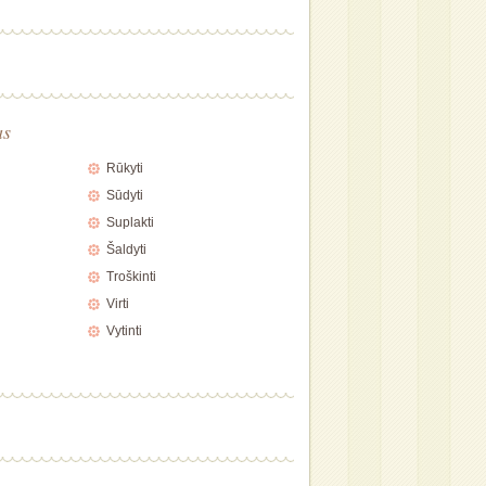
as
Rūkyti
Sūdyti
Suplakti
Šaldyti
Troškinti
Virti
Vytinti