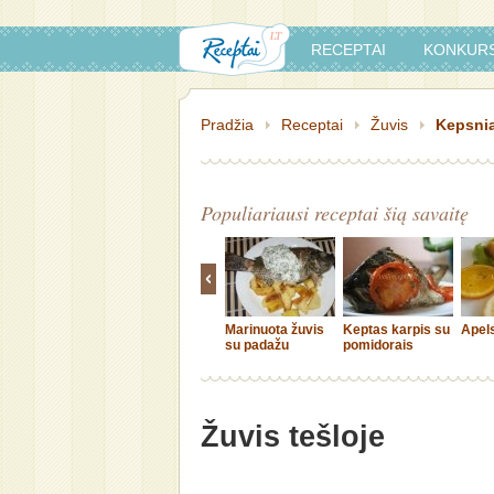
RECEPTAI
KONKURS
Pradžia
Receptai
Žuvis
Kepsniai
Populiariausi receptai šią savaitę
Marinuota žuvis
Keptas karpis su
Apels
su padažu
pomidorais
Žuvis tešloje