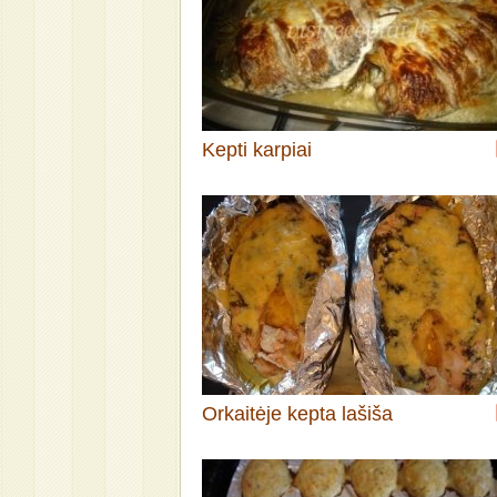
Kepti karpiai
Orkaitėje kepta lašiša