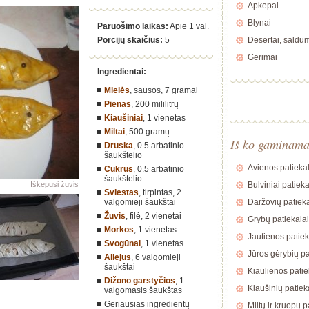
Apkepai
Blynai
Paruošimo laikas:
Apie 1 val.
Porcijų skaičius:
5
Desertai, saldu
Gėrimai
Ingredientai:
Mielės
, sausos,
7 gramai
Pienas
,
200 mililitrų
Kiaušiniai
,
1 vienetas
Miltai
,
500 gramų
Iš ko gaminam
Druska
,
0.5 arbatinio
šaukštelio
Avienos patiekal
Cukrus
,
0.5 arbatinio
šaukštelio
Iškepusi žuvis
Bulviniai patieka
Sviestas
, tirpintas,
2
valgomieji šaukštai
Daržovių patieka
Žuvis
, filė,
2 vienetai
Grybų patiekalai
Morkos
,
1 vienetas
Jautienos patiek
Svogūnai
,
1 vienetas
Jūros gėrybių pa
Aliejus
,
6 valgomieji
šaukštai
Kiaulienos patie
Dižono garstyčios
,
1
Kiaušinių patiek
valgomasis šaukštas
Geriausias ingredientų
Miltų ir kruopų p