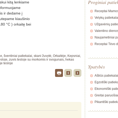
Proginiai patie
skui kitą lenkiame
 suformuojame
Receptai Mamos
s ir dedame į
Velykų patiekala
Sutepame kiaušinio
180 °C ) orkaitę bei
Užgavėnių patie
Valentino dienos
Naujametiniai pa
Receptai Tėvo d
le
,
šventiniai patiekalai
,
skani žuvytė
,
Orkaitėje
,
Kepsniai,
esloje
,
zuvis tesloje su morkomis ir svogunais
,
hekas
je tesloje
Ypatybės
Aštrūs patiekala
Egzotiški patiek
Ekonomiški pati
Greitai paruošia
Pikantiški patiek