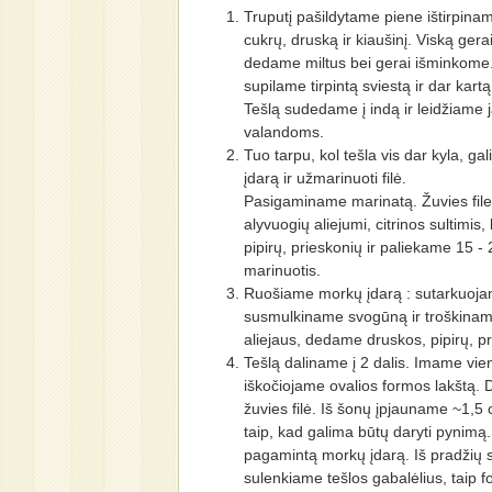
Truputį pašildytame piene ištirpin
cukrų, druską ir kiaušinį. Viską gera
dedame miltus bei gerai išminkome. 
supilame tirpintą sviestą ir dar kar
Tešlą sudedame į indą ir leidžiame ja
valandoms.
Tuo tarpu, kol tešla vis dar kyla, ga
įdarą ir užmarinuoti filė.
Pasigaminame marinatą. Žuvies fil
alyvuogių aliejumi, citrinos sultimis
pipirų, prieskonių ir paliekame 15 -
marinuotis.
Ruošiame morkų įdarą : sutarkuoj
susmulkiname svogūną ir troškinam
aliejaus, dedame druskos, pipirų, pr
Tešlą daliname į 2 dalis. Imame vieną
iškočiojame ovalios formos lakštą.
žuvies filė. Iš šonų įpjauname ~1,5 
taip, kad galima būtų daryti pynimą
pagamintą morkų įdarą. Iš pradžių s
sulenkiame tešlos gabalėlius, taip