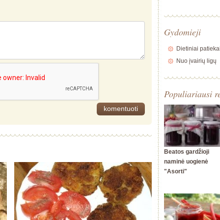
Gydomieji
Dietiniai patieka
Nuo įvairių ligų
Populiariausi r
Beatos gardžioji
naminė uogienė
"Asorti"