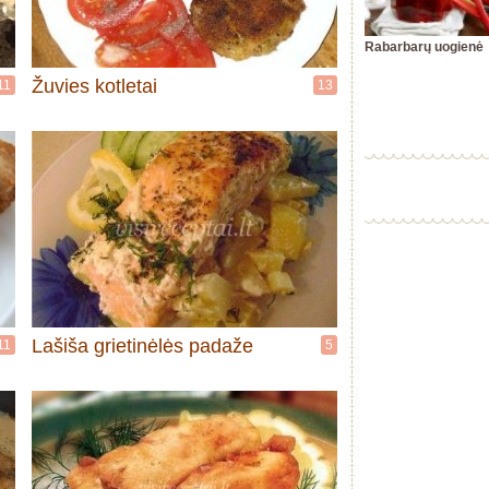
Rabarbarų uogienė
Žuvies kotletai
11
13
Lašiša grietinėlės padaže
11
5