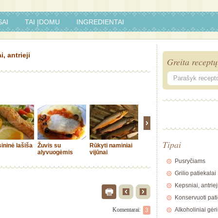
AI
TAI ĮDOMU
INGREDIENTAI
, antrieji
Greita receptų
Tipai
ininė lašiša
Žuvis su
Rūkyti naminiai
Aromatinga ant
Silkė su
alyvuogėmis
vijūnai
grotelių kepta
svoguna
žuvis
marinat
Pusryčiams
Grilio patiekalai
Kepsniai, antriej
Konservuoti pati
Komentarai:
Alkoholiniai gėr
3