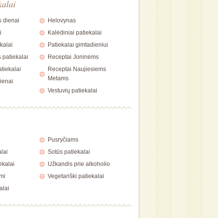
kalai
 dienai
Helovynas
i
Kalėdiniai patiekalai
kalai
Patiekalai gimtadieniui
 patiekalai
Receptai Joninėms
tiekalai
Receptai Naujiesiems
Metams
ienai
Vestuvių patiekalai
i
Pusryčiams
alai
Sotūs patiekalai
ekalai
Užkandis prie alkoholio
mi
Vegetariški patiekalai
alai