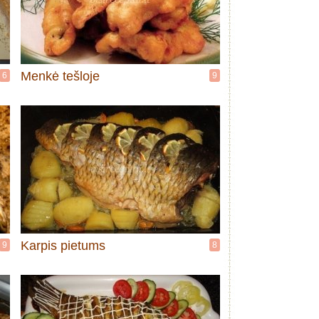
Menkė tešloje
6
9
Karpis pietums
9
8