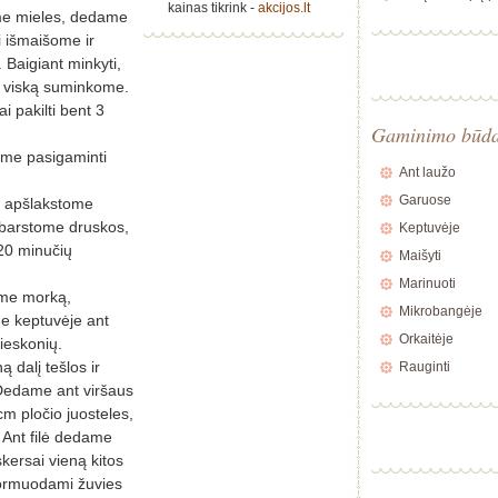
kainas tikrink -
akcijos.lt
ame mieles, dedame
i išmaišome ir
Baigiant minkyti,
tą viską suminkome.
i pakilti bent 3
Gaminimo būd
lime pasigaminti
Ant laužo
Garuose
e apšlakstome
, barstome druskos,
Keptuvėje
 20 minučių
Maišyti
Marinuoti
ame morką,
Mikrobangėje
e keptuvėje ant
Orkaitėje
ieskonių.
 dalį tešlos ir
Rauginti
 Dedame ant viršaus
cm pločio juosteles,
. Ant filė dedame
kersai vieną kitos
 formuodami žuvies