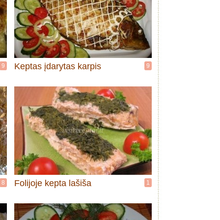
Keptas įdarytas karpis
9
9
Folijoje kepta lašiša
8
1