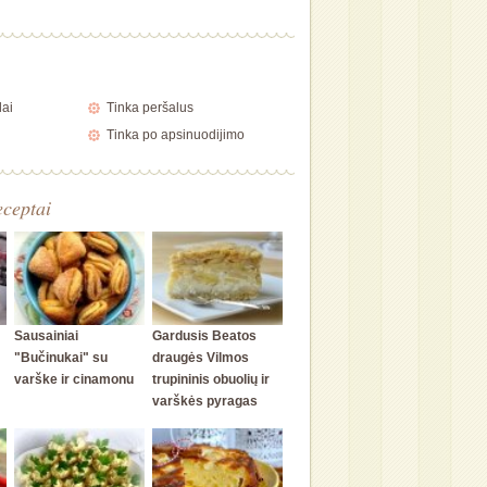
lai
Tinka peršalus
Tinka po apsinuodijimo
eceptai
Sausainiai
Gardusis Beatos
"Bučinukai" su
draugės Vilmos
varške ir cinamonu
trupininis obuolių ir
varškės pyragas