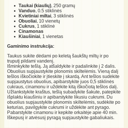
Taukai (kiaulių)
, 250 gramų
Vanduo
, 0.5 stiklinės
Kvietiniai miltai
, 3 stiklinės
Obuoliai
, 10 vienetų
Cukrus
, 1 stiklinė
Cinamonas
Kiaušiniai
, 1 vienetas
Gaminimo instrukcija:
Taukus sukite dėdami po keletą šaukštų miltų ir po
truputį pildami vandenį.
Išminkykite tešlą. Ją atšaldykite ir padalinkite į 2 dalis.
Obuolius supjaustykite plonomis skiltelėmis. Vieną dalį
tešlos iškočiokite ir įtieskite į skardą. Ant tešlos sudėkite
supjaustytus obuolius, apibarstykite juos 0,5 stiklinės
cukraus, cinamonu ir uždėkite kitą iškočiotą tešlos dalį.
Užlankstykite kraštus, tešlą subadykite šakute, patepkite
išplaktu kiaušiniu ir apibarstykite likusiu cukrumi. Du
obuolius supjaustykite plonomis skiltelėmis, sudėkite po
keturias, pavilgykite cukrumi ir uždėkite ant pyrago.
Pabarstykite cinamonu ir kepkite orkaitėje apie 40 min.
Iškepusį ir atvėsusį pyragą supjaustykite gabaliukais.