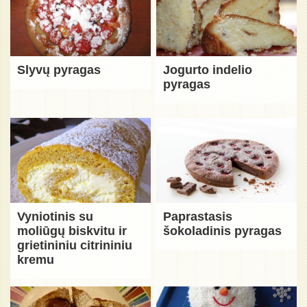
Slyvų pyragas
Jogurto indelio
pyragas
Vyniotinis su
Paprastasis
moliūgų biskvitu ir
šokoladinis pyragas
grietininiu citrininiu
kremu