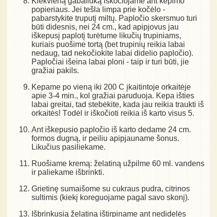
Kiekvieną gabaliuką iškočiojame ant kepimo
popieriaus. Jei tešla limpa prie kočėlo -
pabarstykite truputį miltų. Papločio skersmuo turi
būti didesnis, nei 24 cm., kad apipjovus jau
iškepusį paplotį turėtume likučių trupiniams,
kuriais puošime tortą (bet trupinių reikia labai
nedaug, tad nekočiokite labai didelio papločio).
Papločiai išeina labai ploni - taip ir turi būti, jie
gražiai pakils.
Kepame po vieną iki 200 C įkaitintoje orkaitėje
apie 3-4 min., kol gražiai paruduoja. Kepa išties
labai greitai, tad stebėkite, kada jau reikia traukti iš
orkaitės! Тodėl ir iškočioti reikia iš karto visus 5.
Ant iškepusio papločio iš karto dedame 24 cm.
formos dugną, ir peiliu apipjauname šonus.
Likučius pasiliekame.
Ruošiame kremą: želatiną užpilme 60 ml. vandens
ir paliekame išbrinkti.
Grietinę sumaišome su cukraus pudra, citrinos
sultimis (kiekį koreguojame pagal savo skonį).
Išbrinkusią želatiną ištirpiname ant nedidelės