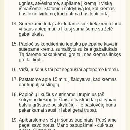
ugnies, atvėsiname, supilame į kremą ir viską
išmaišome. Statome į šaldytuvą tol, kol kremas
bus tokio tvirtumo, kad galima bus tepti tortą.
Surenkame tortą: atsidedame šiek tiek kremo torto
viršaus aptepimui, o likusį sumaišome su želė
gabaliukais.
Papločius konditeriniu teptuku patepame kava ir
sutepame kremu, sumaišytu su želė gabaliukais .
Tą darome pakankamai greitai, nes kremas linkęs
greitai tirpti.
Viršų ir šonus tai pat negausiai aptepame kremu.
Pastatome apie 15 min. į šaldytuvą, kad kremas
dar truputį sustingtų.
Papločių likučius sutriname į trupinius (aš
sutryniau tiesiog pirštais, o paskui dar patryniau
bulviu grūstuve be skylučių - jie pastovėję buna
pakankamai sausi ir labai gerai trupa).
Apibarstome viršų ir šonus trupiniais. Puošiame
pagal savo norus. Mano papuošimai - cukraus