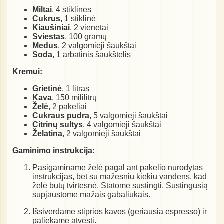
Miltai
, 4 stiklinės
Cukrus
, 1 stiklinė
Kiaušiniai
, 2 vienetai
Sviestas
, 100 gramų
Medus
, 2 valgomieji šaukštai
Soda
, 1 arbatinis šaukštelis
Kremui:
Grietinė
, 1 litras
Kava
, 150 mililitrų
Želė
, 2 pakeliai
Cukraus pudra
, 5 valgomieji šaukštai
Citrinų sultys
, 4 valgomieji šaukštai
Želatina
, 2 valgomieji šaukštai
Gaminimo instrukcija:
Pasigaminame želė pagal ant pakelio nurodytas
instrukcijas, bet su mažesniu kiekiu vandens, kad
želė būtų tvirtesnė. Statome sustingti. Sustingusią
supjaustome mažais gabaliukais.
Išsiverdame stiprios kavos (geriausia espresso) ir
paliekame atvėsti.