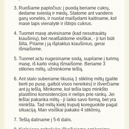
Ruošiame papločius: į puodą beriame cukrų,
dedame sviestą ir medų. Statome ant vandens
garų vonelės, ir nuolat maišydami kaitiname, kol
masė taps vienalytė ir ištirps cukrus.
Tuomet masę atvėsiname (kad nesutrauktų
kiaušinių), bet neatšaldome visiškai, - ji turi būti
šilta. Pilame į ją išplaktus kiaušinius, gerai
išmaišome.
Tuomet actu nugesiname sodą, supilame į turimą
masę, iš karto viską išmaišome. Beriame 3
stikines miltų, užminkome tešlą.
Ant stalo suberiame likusią 1 stiklinę miltų (galite
berti po pusę, galbūt visos nereikės) ir išverčiame
ant jų tešlą. Minkome, kol tešla taps minkšto
plastilino konsistencijos ir nelips prie rankų. Jei
tešlai pakanka miltų - ji laiko savo formą, bet yra
minkšta. Tad miltų kiekį truputį koreguokite pagal
situaciją. Man visiškai pakako 4 stiklinių.
Tešlą daliname į 5-6 dalis.