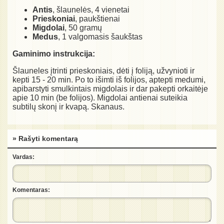
Antis
, šlaunelės, 4 vienetai
Prieskoniai
, paukštienai
Migdolai
, 50 gramų
Medus
, 1 valgomasis šaukštas
Gaminimo instrukcija:
Šlauneles įtrinti prieskoniais, dėti į foliją, užvynioti ir
kepti 15 - 20 min. Po to išimti iš folijos, aptepti medumi,
apibarstyti smulkintais migdolais ir dar pakepti orkaitėje
apie 10 min (be folijos). Migdolai antienai suteikia
subtilų skonį ir kvapą. Skanaus.
» Rašyti komentarą
Vardas:
Komentaras: