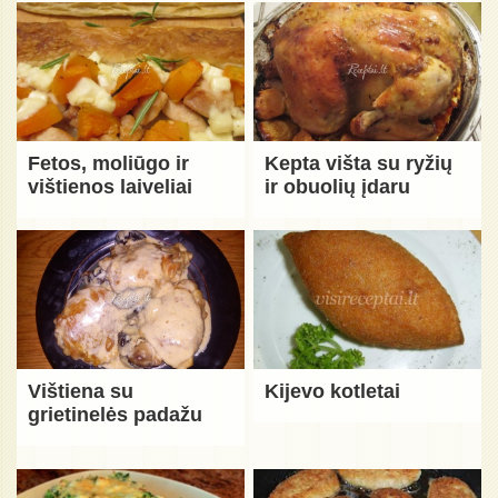
Fetos, moliūgo ir
Kepta višta su ryžių
vištienos laiveliai
ir obuolių įdaru
Vištiena su
Kijevo kotletai
grietinelės padažu