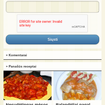
Siųsti
» Komentarai
» Panašūs receptai
Nesudėtingas mėsos
Balandėliai pagal