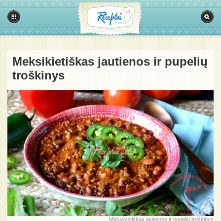
Meksikietiškas jautienos ir pupelių
troškinys
Meksikietiškas jautienos ir pupelių troškinys