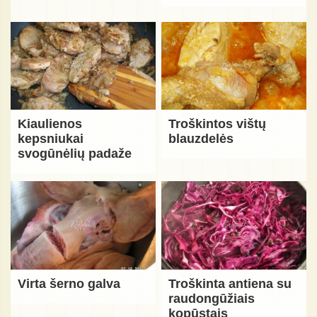
Kiaulienos
Troškintos vištų
kepsniukai
blauzdelės
svogūnėlių padaže
Virta šerno galva
Troškinta antiena su
raudongūžiais
kopūstais