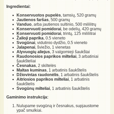
Ingredientai:
Konservuotos pupelės
, tamsių, 520 gramų
Jautienos faršas
, 500 gramų
Vanduo
, arba jautienos sultinio, 500 mililitrų
Konservuoti pomidorai
, be odelių, 420 gramų
Konservuoti pomidorai
, trintų, 125 mililitrai
Žalioji paprika
, 0.5 vieneto
Svogūnai
, vidutinio dydžio, 0.5 vieneto
Jalapenai
, šviežio, 1 vienetas
Alyvuogių aliejus
, 3 valgomieji šaukštai
Raudonosios paprikos milteliai
, 3 arbatiniai
šaukšteliai
Česnakas
, 2 skiltelės
Maltas kuminas
, 1 arbatinis šaukštelis
Džiovintas raudonėlis
, 1 arbatinis šaukštelis
Aitriosios paprikos milteliai
, 1 arbatinis
šaukštelis
Svogūnų milteliai
, 1 arbatinis šaukštelis
Gaminimo instrukcija:
Nulupame svogūną ir česnakus, supjaustome
ypač smulkiai.