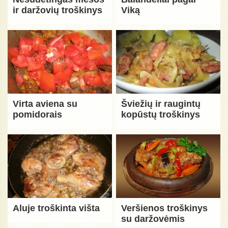
ir daržovių troškinys
Viką
Virta aviena su
Šviežių ir raugintų
pomidorais
kopūstų troškinys
Aluje troškinta višta
Veršienos troškinys
su daržovėmis