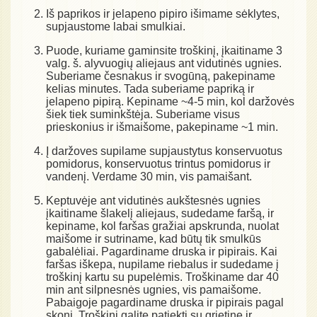
Iš paprikos ir jelapeno pipiro išimame sėklytes,
supjaustome labai smulkiai.
Puode, kuriame gaminsite troškinį, įkaitiname 3
valg. š. alyvuogių aliejaus ant vidutinės ugnies.
Suberiame česnakus ir svogūną, pakepiname
kelias minutes. Tada suberiame papriką ir
jelapeno pipirą. Kepiname ~4-5 min, kol daržovės
šiek tiek suminkštėja. Suberiame visus
prieskonius ir išmaišome, pakepiname ~1 min.
Į daržoves supilame supjaustytus konservuotus
pomidorus, konservuotus trintus pomidorus ir
vandenį. Verdame 30 min, vis pamaišant.
Keptuvėje ant vidutinės aukštesnės ugnies
įkaitiname šlakelį aliejaus, sudedame faršą, ir
kepiname, kol faršas gražiai apskrunda, nuolat
maišome ir sutriname, kad būtų tik smulkūs
gabalėliai. Pagardiname druska ir pipirais. Kai
faršas iškepa, nupilame riebalus ir sudedame į
troškinį kartu su pupelėmis. Troškiname dar 40
min ant silpnesnės ugnies, vis pamaišome.
Pabaigoje pagardiname druska ir pipirais pagal
skonį. Troškinį galite patiekti su grietine ir