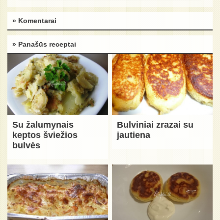
» Komentarai
» Panašūs receptai
Su žalumynais
Bulviniai zrazai su
keptos šviežios
jautiena
bulvės