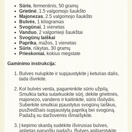
Sūris
, fermentinis, 50 gramų
Grietinė
, 1.5 valgomojo šaukšto
Majonezas
, 2.5 valgomojo šaukšto
Bulvės
, 1 kilogramas
Svogūnai
, 1 vienetas
Vanduo
, 2 valgomieji šaukštai
Svogūnų laiškai
Paprika
, mažos, 1 vienetas
Sūris
, rūkytas, 30 gramų
Prieskoniai
, kokius mėgstate
Gaminimo instrukcija:
Bulves nulupkite ir supjaustykite į keturias dalis,
tada išvirkite.
Kol bulvės verda, pagaminkite sūrio užpilą.
Smulkia tarka sutarkuokite sūrį, dėkite grietinės,
majonezo, vandens ir kaitinkite, sūris išsilydis.
Suberkite smulkiai pjaustytus svogūnų laiškus,
pusžiedžiais supjaustytą papriką bei svogūną.
Padažą su daržovėmis išmaišykite.
Į kepimo skardą sudėkite išvirusias bulves,
aplietas paruoštu padažu. Bulves apibarstykite