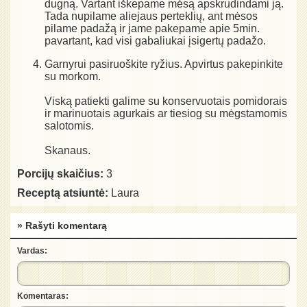
dugną. Vartant iškepame mėsą apskrudindami ją.
Tada nupilame aliejaus perteklių, ant mėsos
pilame padažą ir jame pakepame apie 5min.
pavartant, kad visi gabaliukai įsigertų padažo.
Garnyrui pasiruoškite ryžius. Apvirtus pakepinkite
su morkom.
Viską patiekti galime su konservuotais pomidorais
ir marinuotais agurkais ar tiesiog su mėgstamomis
salotomis.
Skanaus.
Porcijų skaičius:
3
Receptą atsiuntė:
Laura
» Rašyti komentarą
Vardas:
Komentaras: