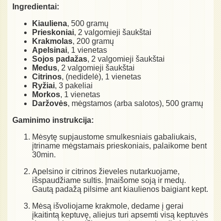
Ingredientai:
Kiauliena
, 500 gramų
Prieskoniai
, 2 valgomieji šaukštai
Krakmolas
, 200 gramų
Apelsinai
, 1 vienetas
Sojos padažas
, 2 valgomieji šaukštai
Medus
, 2 valgomieji šaukštai
Citrinos
, (nedidelė), 1 vienetas
Ryžiai
, 3 pakeliai
Morkos
, 1 vienetas
Daržovės
, mėgstamos (arba salotos), 500 gramų
Gaminimo instrukcija:
Mėsytę supjaustome smulkesniais gabaliukais,
įtriname mėgstamais prieskoniais, palaikome bent
30min.
Apelsino ir citrinos žieveles nutarkuojame,
išspaudžiame sultis. Įmaišome soją ir medų.
Gautą padažą pilsime ant kiaulienos baigiant kept.
Mėsą išvoliojame krakmole, dedame į gerai
įkaitintą keptuvę, aliejus turi apsemti visą keptuvės