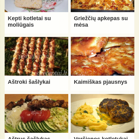
Kepti kotletai su
Griežčių apkepas su
moliūgais
mėsa
Aštroki šašlykai
Kaimiškas pjausnys
Aštrus šašlykas
Veršienos kotletukai