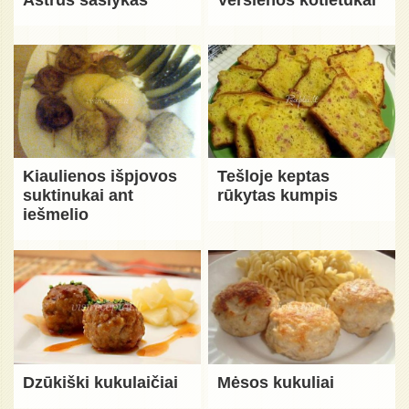
Kiaulienos išpjovos
Tešloje keptas
suktinukai ant
rūkytas kumpis
iešmelio
Dzūkiški kukulaičiai
Mėsos kukuliai