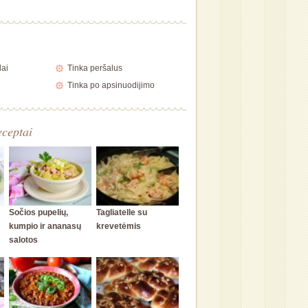
lai
Tinka peršalus
Tinka po apsinuodijimo
eceptai
Sočios pupelių,
Tagliatelle su
kumpio ir ananasų
krevetėmis
salotos