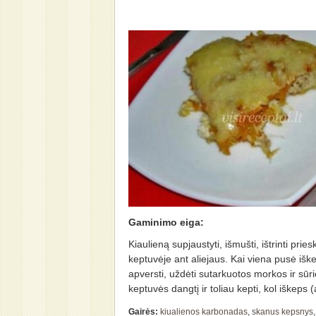
Gaminimo eiga:
Kiaulieną supjaustyti, išmušti, ištrinti pries
keptuvėje ant aliejaus. Kai viena pusė iške
apversti, uždėti sutarkuotos morkos ir sūr
keptuvės dangtį ir toliau kepti, kol iškeps 
Gairės:
kiualienos karbonadas
,
skanus kepsnys