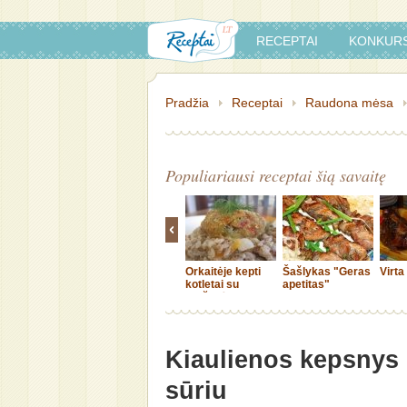
RECEPTAI
KONKURS
Pradžia
Receptai
Raudona mėsa
Populiariausi receptai šią savaitę
Orkaitėje kepti
Šašlykas "Geras
Virta
kotletai su
apetitas"
daržovėmis
Kiaulienos kepsnys
sūriu