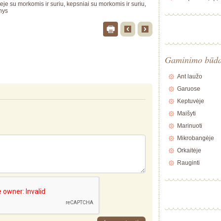
teje su morkomis ir suriu
,
kepsniai su morkomis ir suriu
,
nys
Gaminimo būd
Ant laužo
Garuose
Keptuvėje
Maišyti
Marinuoti
Mikrobangėje
Orkaitėje
Rauginti