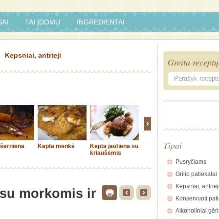
AI
TAI ĮDOMU
INGREDIENTAI
Kepsniai, antrieji
Greita receptų
Tipai
 šerniena
Kepta menkė
Kepta jautiena su
Malta mėsa
Triušien
kriaušėmis
tešloje
kukuliai
Pusryčiams
Grilio patiekalai
Kepsniai, antriej
 su morkomis ir
Konservuoti pati
Alkoholiniai gėr