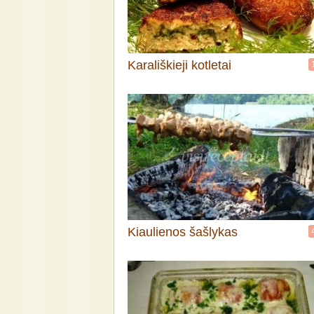
Karališkieji kotletai
Kiaulienos šašlykas