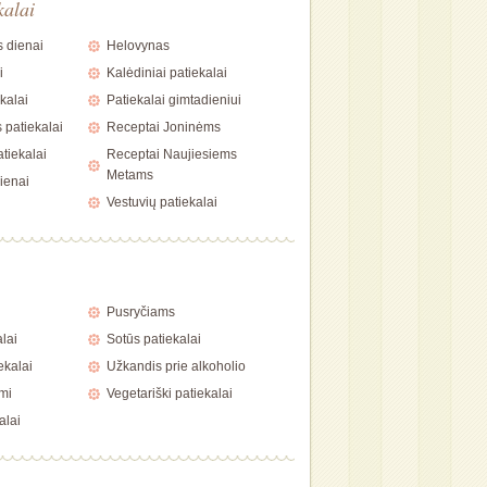
kalai
 dienai
Helovynas
i
Kalėdiniai patiekalai
kalai
Patiekalai gimtadieniui
 patiekalai
Receptai Joninėms
tiekalai
Receptai Naujiesiems
Metams
ienai
Vestuvių patiekalai
i
Pusryčiams
alai
Sotūs patiekalai
ekalai
Užkandis prie alkoholio
mi
Vegetariški patiekalai
alai