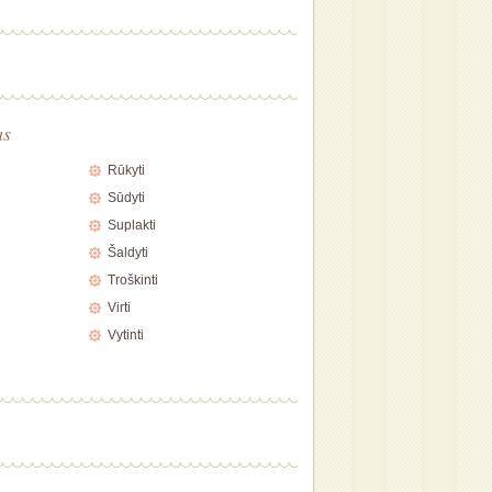
as
Rūkyti
Sūdyti
Suplakti
Šaldyti
Troškinti
Virti
Vytinti