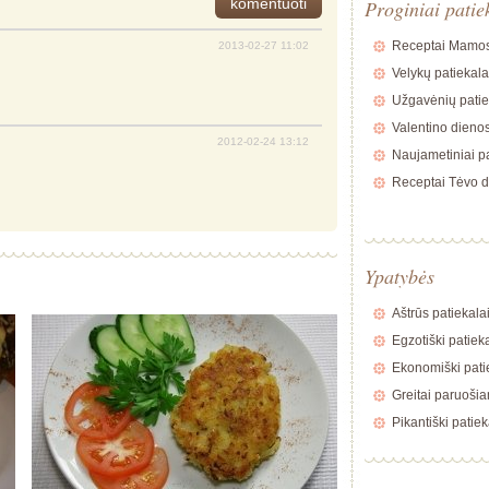
Proginiai patie
Receptai Mamos
2013-02-27 11:02
Velykų patiekala
Užgavėnių patie
Valentino dienos
2012-02-24 13:12
Naujametiniai pa
Receptai Tėvo d
Ypatybės
Aštrūs patiekala
Egzotiški patiek
Ekonomiški pati
Greitai paruošia
Pikantiški patiek