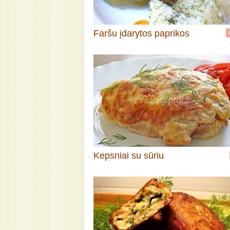
Faršu įdarytos paprikos
Kepsniai su sūriu