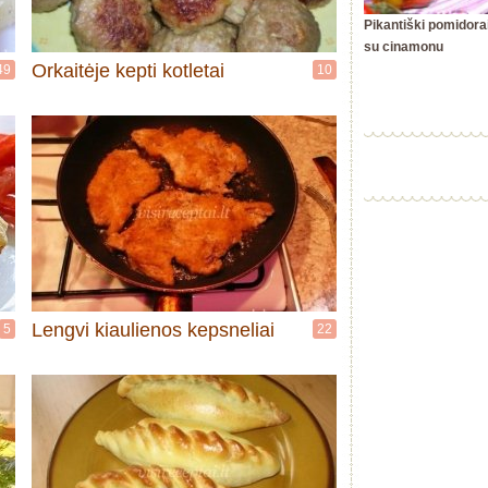
Pikantiški pomidora
su cinamonu
Orkaitėje kepti kotletai
49
10
Lengvi kiaulienos kepsneliai
5
22