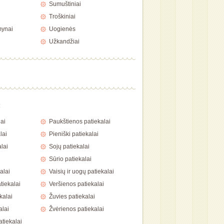
Sumuštiniai
Troškiniai
mynai
Uogienės
Užkandžiai
a
ai
Paukštienos patiekalai
lai
Pieniški patiekalai
lai
Sojų patiekalai
Sūrio patiekalai
alai
Vaisių ir uogų patiekalai
tiekalai
Veršienos patiekalai
kalai
Žuvies patiekalai
alai
Žvėrienos patiekalai
atiekalai