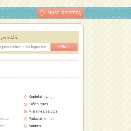
SIŲSTI RECEPTĄ
 paieška
os
Kiaulienos
Liežuvis su
Pyragas su
Baklažano
šašlykas su
grybais
kukuliais
suktinukai
medumi
užkepti su
Kepiniai, pyragai
kumpiu ir sū
Košės, tyrės
i
Mišrainės, salotos
ekalai
Padažai, kremai
imai
Sriubos