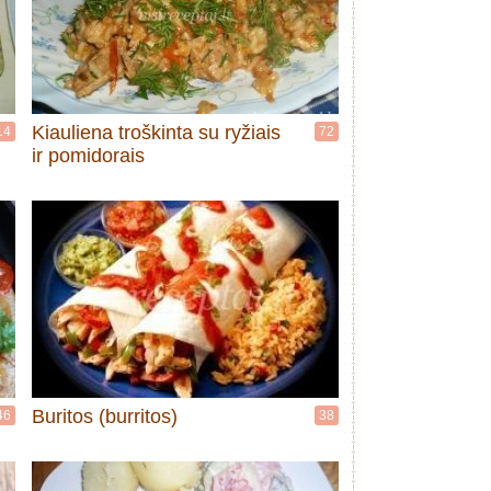
Kiauliena troškinta su ryžiais
14
72
ir pomidorais
Buritos (burritos)
46
38