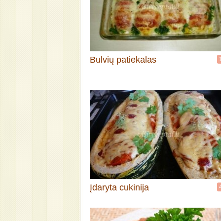
Bulvių patiekalas
Įdaryta cukinija