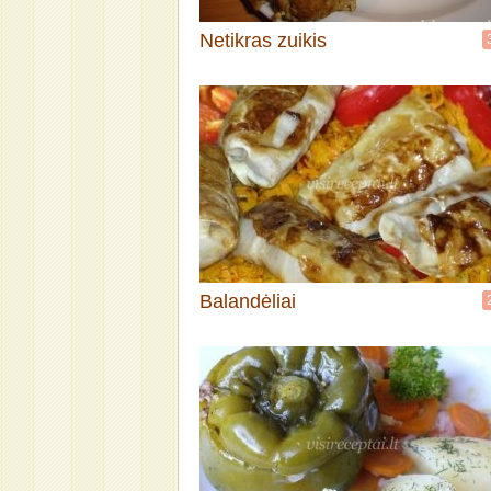
Netikras zuikis
Balandėliai