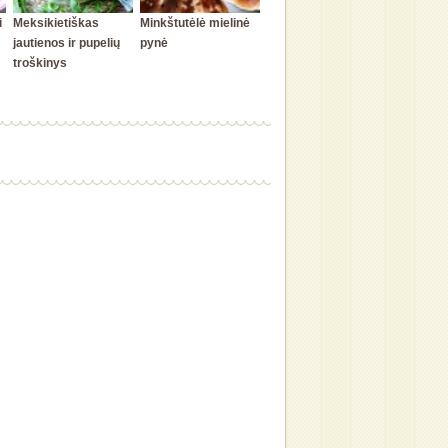
i
Meksikietiškas
Minkštutėlė mielinė
jautienos ir pupelių
pynė
troškinys