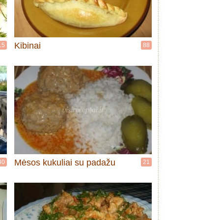
Kibinai
15
88
Mėsos kukuliai su padažu
40
21