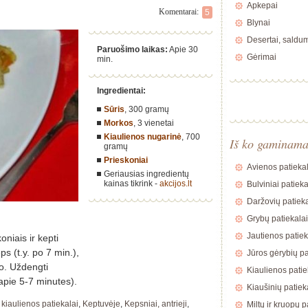
Apkepai
Komentarai:
5
Blynai
Desertai, saldu
Paruošimo laikas:
Apie 30
Gėrimai
min.
Ingredientai:
Sūris
,
300 gramų
Morkos
,
3 vienetai
Kiaulienos nugarinė
,
700
Iš ko gaminam
gramų
Prieskoniai
Avienos patiekal
Geriausias ingredientų
kainas tikrink -
akcijos.lt
Bulviniai patieka
Daržovių patieka
Grybų patiekalai
Jautienos patiek
koniais ir kepti
ps (t.y. po 7 min.),
Jūros gėrybių pa
io. Uždengti
Kiaulienos patie
(apie 5-7 minutes).
Kiaušinių patiek
,
kiaulienos patiekalai
,
Keptuvėje
,
Kepsniai, antrieji
,
Miltų ir kruopų p