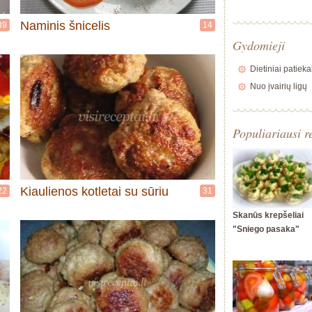
Naminis šnicelis
39
14
Gydomieji
Dietiniai patieka
Nuo įvairių ligų
Populiariausi r
Kiaulienos kotletai su sūriu
22
31
Skanūs krepšeliai
"Sniego pasaka"