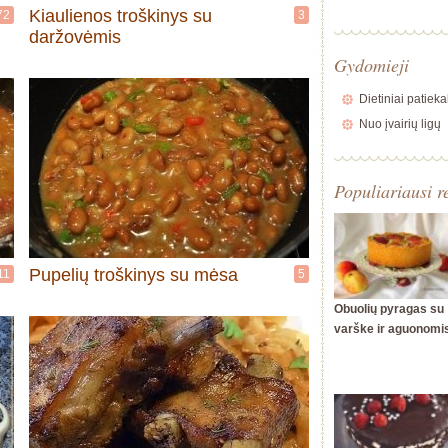
Kiaulienos troškinys su
72
3
daržovėmis
Gydomieji
Dietiniai patieka
Nuo įvairių ligų
Populiariausi r
Pupelių troškinys su mėsa
11
5
Obuolių pyragas su
varške ir aguonomi