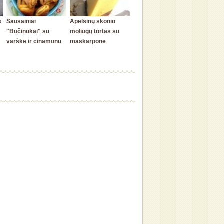
s
Sausainiai
Apelsinų skonio
"Bučinukai" su
moliūgų tortas su
varške ir cinamonu
maskarpone