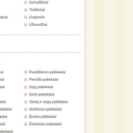
Sumuštiniai
Troškiniai
mynai
Uogienės
Užkandžiai
a
ai
Paukštienos patiekalai
lai
Pieniški patiekalai
lai
Sojų patiekalai
Sūrio patiekalai
alai
Vaisių ir uogų patiekalai
tiekalai
Veršienos patiekalai
kalai
Žuvies patiekalai
alai
Žvėrienos patiekalai
atiekalai