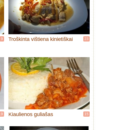
Troškinta vištiena kinietiškai
9
23
Kiaulienos guliašas
19
15