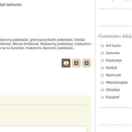
tyti tarkuotu
Gaminimo būd
karonų patiekalai
,
greit paruošiami patiekalai
,
Greitai
škiniai
,
Mėsos troškiniai
,
Makaronų patiekalai
,
makaronu
Ant laužo
nai su tusonke
,
makaronu darzoviu patiekalai
,
Garuose
Keptuvėje
Maišyti
Marinuoti
Mikrobangėje
Orkaitėje
Rauginti