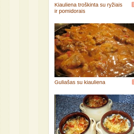
Kiauliena troškinta su ryžiais
ir pomidorais
Guliašas su kiauliena