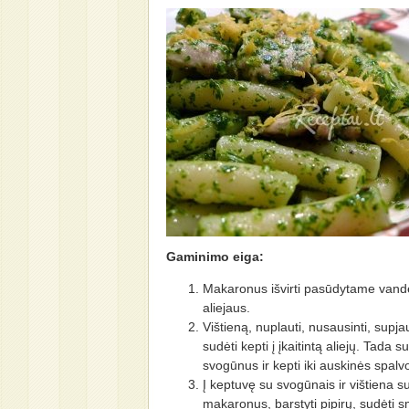
Gaminimo eiga:
Makaronus išvirti pasūdytame vande
aliejaus.
Vištieną, nuplauti, nusausinti, supjau
sudėti kepti į įkaitintą aliejų. Tada 
svogūnus ir kepti iki auskinės spalv
Į keptuvę su svogūnais ir vištiena su
makaronus, barstyti pipirų, sudėti s