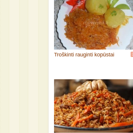
Troškinti rauginti kopūstai