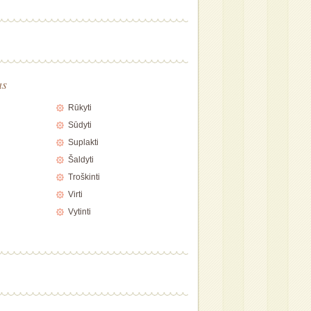
as
Rūkyti
Sūdyti
Suplakti
Šaldyti
Troškinti
Virti
Vytinti