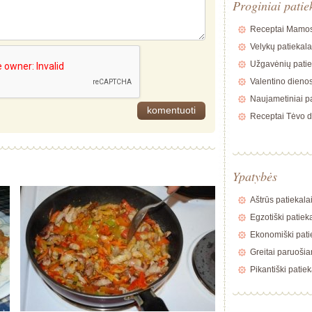
Proginiai patie
Receptai Mamos
Velykų patiekala
Užgavėnių patie
Valentino dienos
Naujametiniai pa
Receptai Tėvo d
Ypatybės
Aštrūs patiekala
Egzotiški patiek
Ekonomiški pati
Greitai paruošia
Pikantiški patiek