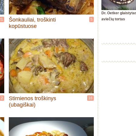
Dr. Oetker glaistyta
Šonkauliai, troškinti
aviečių tortas
21
5
kopūstuose
Stirnienos troškinys
2
16
(ubagiškai)