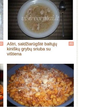
Aštri, saldžiarūgštė baltųjų
32
45
kiniškų grybų sriuba su
vištiena