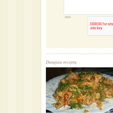
4000
Daugiau receptų