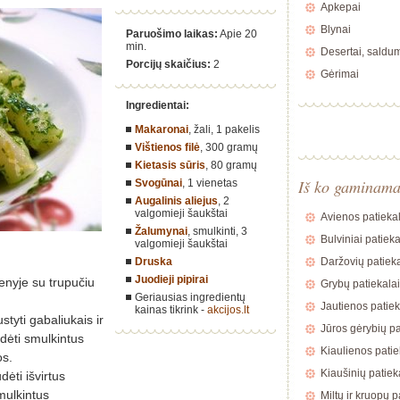
Apkepai
Blynai
Paruošimo laikas:
Apie 20
min.
Desertai, saldu
Porcijų skaičius:
2
Gėrimai
Ingredientai:
Makaronai
, žali,
1 pakelis
Vištienos filė
,
300 gramų
Kietasis sūris
,
80 gramų
Iš ko gaminam
Svogūnai
,
1 vienetas
Augalinis aliejus
,
2
valgomieji šaukštai
Avienos patiekal
Žalumynai
, smulkinti,
3
Bulviniai patieka
valgomieji šaukštai
Druska
Daržovių patieka
Juodieji pipirai
nyje su trupučiu
Grybų patiekalai
Geriausias ingredientų
Jautienos patiek
kainas tikrink -
akcijos.lt
styti gabaliukais ir
Jūros gėrybių pa
sudėti smulkintus
Kiaulienos patie
os.
Kiaušinių patiek
dėti išvirtus
mulkintus
Miltų ir kruopų p