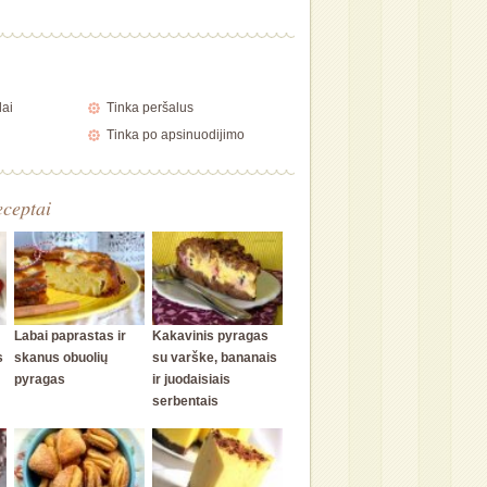
lai
Tinka peršalus
Tinka po apsinuodijimo
eceptai
Labai paprastas ir
Kakavinis pyragas
s
skanus obuolių
su varške, bananais
pyragas
ir juodaisiais
serbentais