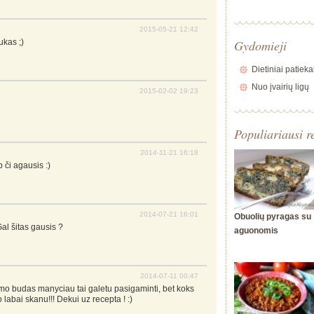
2015-05-21 12:42
ukas ;)
Gydomieji
Dietiniai patieka
Nuo įvairių ligų
2015-02-02 19:23
Populiariausi r
2014-11-21 16:18
p či agausis :)
2014-07-21 16:01
Obuolių pyragas su
l šitas gausis ?
aguonomis
2014-07-11 00:47
o budas manyciau tai galetu pasigaminti, bet koks
labai skanu!!! Dekui uz recepta ! :)