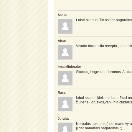
Santa
Labai skanus! Tik as dar pagardinau
Aiste
Visada darau situ receptu , labai s
Irma Miniotaite
Skanus, lengvai padaromas. As dar r
Rasa
labai skanus,kiek esu bandžiusi rec
žiupsneli druskos,vanilinio cukraus 
Jurgita
Nerealus apkepas :) net mano vyras
jį dar bananais pagardinau :)