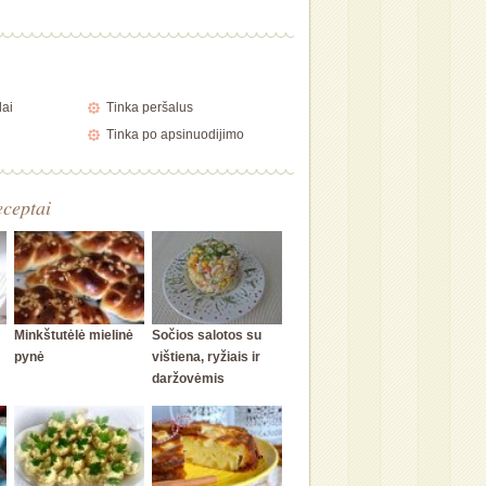
lai
Tinka peršalus
Tinka po apsinuodijimo
eceptai
Minkštutėlė mielinė
Sočios salotos su
pynė
vištiena, ryžiais ir
daržovėmis