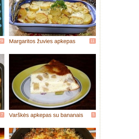
Margaritos žuvies apkepas
29
11
Varškės apkepas su bananais
7
5