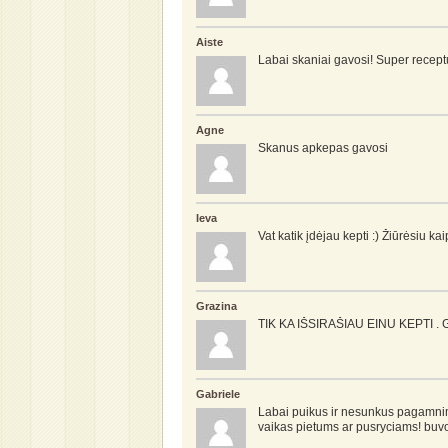
Aiste
Labai skaniai gavosi! Super recept
Agne
Skanus apkepas gavosi
Ieva
Vat katik įdėjau kepti :) Žiūrėsiu kai
Grazina
TIK KA IŠSIRAŠIAU EINU KEPTI . Ga
Gabriele
Labai puikus ir nesunkus pagamnim
vaikas pietums ar pusryciams! buvo 