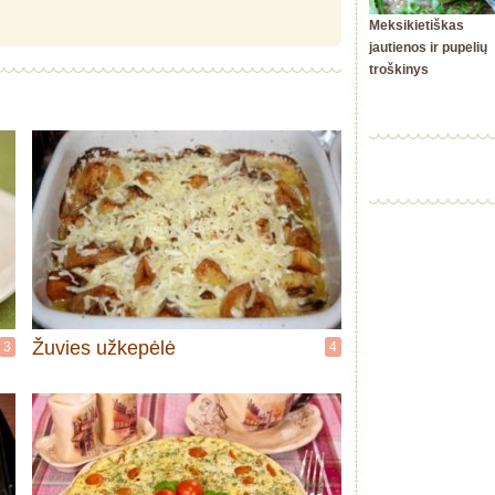
Meksikietiškas
jautienos ir pupelių
troškinys
Žuvies užkepėlė
3
4