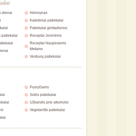
kalai
 dienai
Helovynas
i
Kalėdiniai patiekalai
kalai
Patiekalai gimtadieniui
 patiekalai
Receptai Joninėms
tiekalai
Receptai Naujiesiems
Metams
ienai
Vestuvių patiekalai
i
Pusryčiams
alai
Sotūs patiekalai
ekalai
Užkandis prie alkoholio
mi
Vegetariški patiekalai
alai