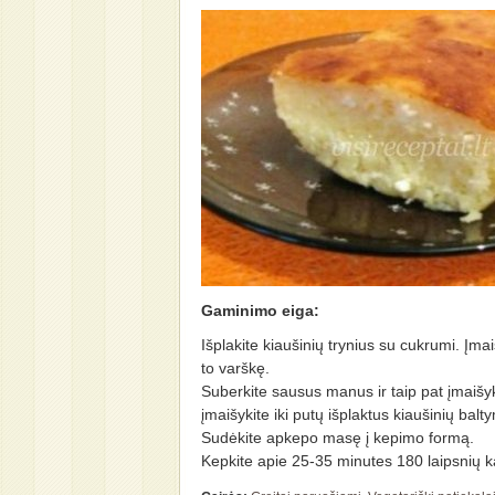
Gaminimo eiga:
Išplakite kiaušinių trynius su cukrumi. Įmai
to varškę.
Suberkite sausus manus ir taip pat įmaišyk
įmaišykite iki putų išplaktus kiaušinių balt
Sudėkite apkepo masę į kepimo formą.
Kepkite apie 25-35 minutes 180 laipsnių k