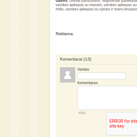
Gairės:
Greitai paruošiami
,
Vegetariški patiekala
varskes apkepas su manais
,
varskes apkepas s
miltu
,
varskes apkepas su ryziais ir manu kruopo
Reklama:
Komentarai
(13)
Vardas:
Komentaras:
4000