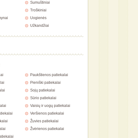
Sumuštiniai
Troškiniai
mynai
Uogienės
Užkandžiai
a
ai
Paukštienos patiekalai
lai
Pieniški patiekalai
lai
Sojų patiekalai
Sūrio patiekalai
alai
Vaisių ir uogų patiekalai
tiekalai
Veršienos patiekalai
kalai
Žuvies patiekalai
alai
Žvėrienos patiekalai
atiekalai