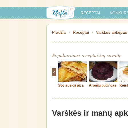
RECEPTAI
KONKURS
Pradžia
Receptai
Varškės apkepas
Populiariausi receptai šią savaitę
Sočiausioji pica
Aronijų pudingas
Keis
Varškės ir manų ap