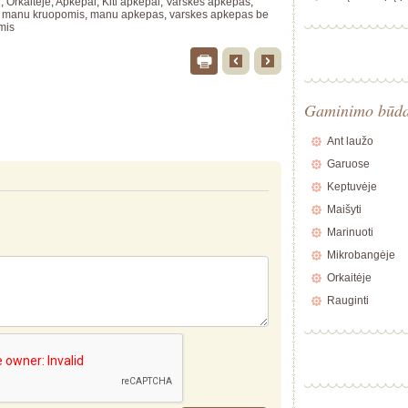
i
,
Orkaitėje
,
Apkepai
,
Kiti apkepai
,
Varškės apkepas
,
u manu kruopomis
,
manu apkepas
,
varskes apkepas be
mis
Gaminimo būd
Ant laužo
Garuose
Keptuvėje
Maišyti
Marinuoti
Mikrobangėje
Orkaitėje
Rauginti