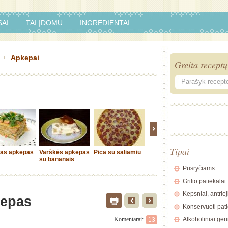
AI
TAI ĮDOMU
INGREDIENTAI
Apkepai
Greita receptų
Tipai
tas apkepas
Varškės apkepas
Pica su saliamiu
Rūkytos žuvies
Ryžių a
su bananais
užkepėlė
su darž
Pusryčiams
Grilio patiekalai
Kepsniai, antriej
kepas
Konservuoti pati
Komentarai:
Alkoholiniai gėr
13