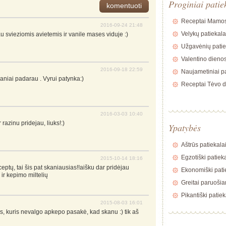
Proginiai patie
Receptai Mamos
2016-09-24 21:48
Velykų patiekala
 svieziomis avietemis ir vanile mases viduje :)
Užgavėnių patie
Valentino dienos
2016-09-18 22:59
Naujametiniai pa
kaniai padarau . Vyrui patynka:)
Receptai Tėvo d
2016-03-03 10:40
azinu pridejau, liuks!:)
Ypatybės
Aštrūs patiekala
Egzotiški patiek
2015-10-14 18:16
eptų, tai šis pat skaniausias!!aišku dar pridėjau
Ekonomiški pati
ir kepimo miltelių
Greitai paruošia
Pikantiški patiek
2015-08-03 16:01
, kuris nevalgo apkepo pasakė, kad skanu :) tik aš