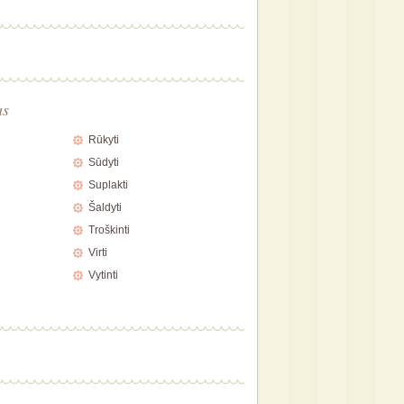
as
Rūkyti
Sūdyti
Suplakti
Šaldyti
Troškinti
Virti
Vytinti