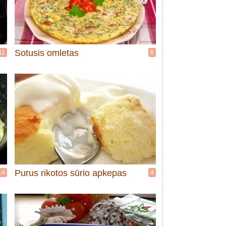
Sotusis omletas
11
6
Purus rikotos sūrio apkepas
14
4