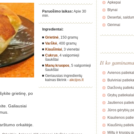
Apkepai
Blynai
Paruošimo laikas:
Apie 30
min.
Desertai, saldu
Gėrimai
Ingredientai:
Grietinė
,
150 gramų
Varškė
,
400 gramų
Kiaušiniai
,
3 vienetai
Cukrus
,
4 valgomieji
šaukštai
Iš ko gaminam
Manų kruopos
,
5 valgomieji
šaukštai
Avienos patiekal
Geriausias ingredientų
kainas tikrink -
akcijos.lt
Bulviniai patieka
Daržovių patieka
šykite grietinę, po
Grybų patiekalai
Jautienos patiek
ite. Galiausiai
Jūros gėrybių pa
ymus.
Kiaulienos patie
arštumo orkaitėje.
Kiaušinių patiek
Miltų ir kruopų p