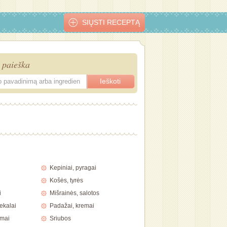
SIŲSTI RECEPTĄ
 paieška
pkepas
Suflė su žirneliais
Prancūziškas
Vištienos
Speltos pica
ovėmis
pyragas
pyragas su
grybais
Kepiniai, pyragai
Košės, tyrės
i
Mišrainės, salotos
ekalai
Padažai, kremai
imai
Sriubos