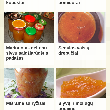
kopūstai
pomidorai
Marinuotas geltonų
Sedulos vaisių
slyvų saldžiarūgštis
drebučiai
padažas
Mišrainė su ryžiais
Slyvų ir moliūgų
uogienė