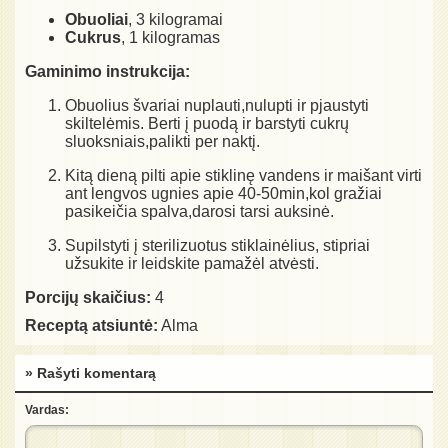
Obuoliai
, 3 kilogramai
Cukrus
, 1 kilogramas
Gaminimo instrukcija:
Obuolius švariai nuplauti,nulupti ir pjaustyti
skiltelėmis. Berti į puodą ir barstyti cukrų
sluoksniais,palikti per naktį.
Kitą dieną pilti apie stiklinę vandens ir maišant virti
ant lengvos ugnies apie 40-50min,kol gražiai
pasikeičia spalva,darosi tarsi auksinė.
Supilstyti į sterilizuotus stiklainėlius, stipriai
užsukite ir leidskite pamažėl atvėsti.
Porcijų skaičius:
4
Receptą atsiuntė:
Alma
» Rašyti komentarą
Vardas: