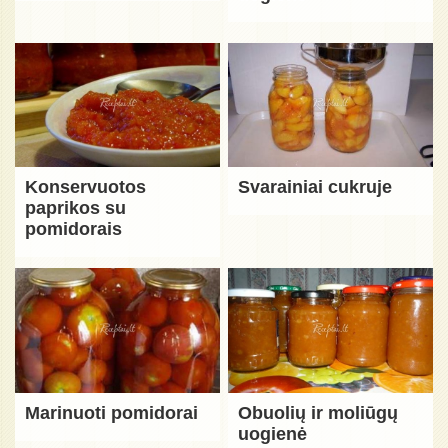
Konservuotos
Svarainiai cukruje
paprikos su
pomidorais
Marinuoti pomidorai
Obuolių ir moliūgų
uogienė