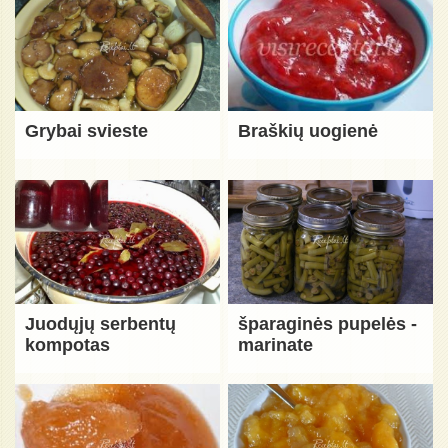
Grybai svieste
Braškių uogienė
Juodųjų serbentų
šparaginės pupelės -
kompotas
marinate