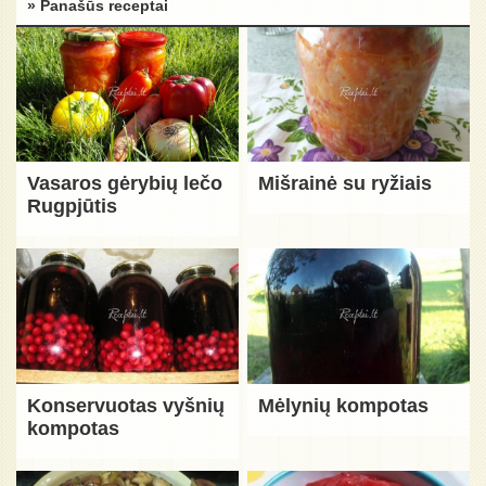
» Panašūs receptai
Vasaros gėrybių lečo
Mišrainė su ryžiais
Rugpjūtis
Konservuotas vyšnių
Mėlynių kompotas
kompotas