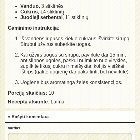
Vanduo
, 3 stiklinės
Cukrus
, 14 stiklinių
Juodieji serbentai
, 11 stiklinių
Gaminimo instrukcija:
Iš vandens ir pusės kiekio cukraus išvirkite sirupą.
Sirupui užvirus suberkite uogas.
Kai užvirs uogos su sirupu, pavirkite dar 15 min.
ant silpnos ugnies, paskui nuimkite nuo viryklės,
supilkite likusį cukrų ir maišykite, kol jis visiškai
ištirps (galite uogienę dar pakaitinti, bet nevirkite).
Uogienė bus aromatinga želės konsistencijos.
Porcijų skaičius:
10
Receptą atsiuntė:
Laima
» Rašyti komentarą
Vardas: