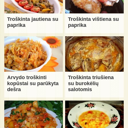
Troškinta jautiena su
Troškinta vištiena su
paprika
paprika
Arvydo troškinti
Troškinta triušiena
kopūstai su parūkyta
su burokėlių
dešra
salotomis