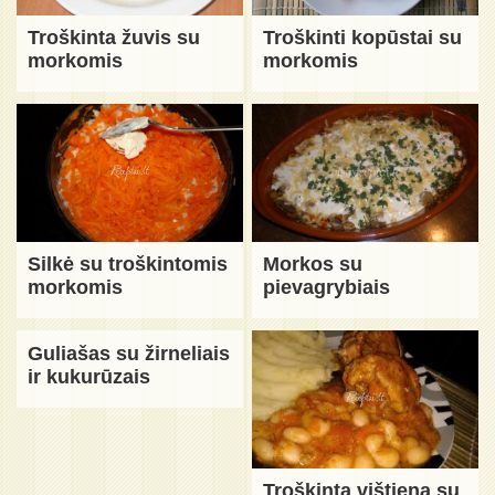
Troškinta žuvis su
Troškinti kopūstai su
morkomis
morkomis
Silkė su troškintomis
Morkos su
morkomis
pievagrybiais
Guliašas su žirneliais
ir kukurūzais
Troškinta vištiena su