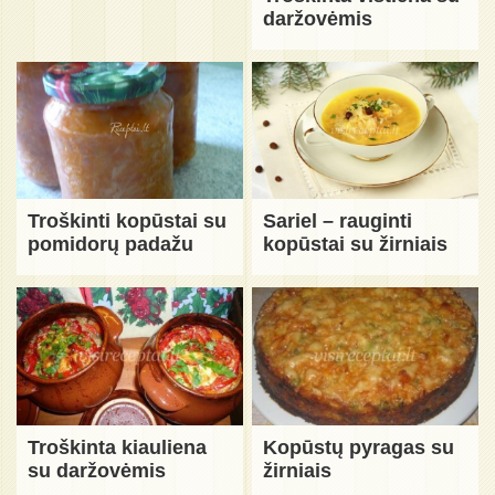
daržovėmis
Troškinti kopūstai su
Sariel – rauginti
pomidorų padažu
kopūstai su žirniais
Troškinta kiauliena
Kopūstų pyragas su
su daržovėmis
žirniais