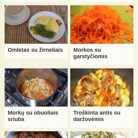
Omletas su žirneliais
Morkos su
garstyčiomis
Morkų su obuoliais
Troškinta antis su
sriuba
daržovėmis