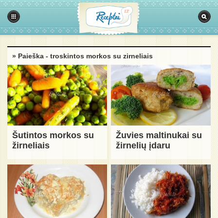
» Paieška - troskintos morkos su zirneliais
Šutintos morkos su
Žuvies maltinukai su
žirneliais
žirnelių įdaru