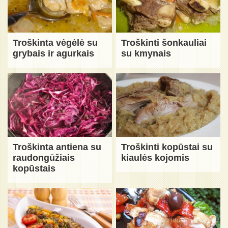
Troškinta vėgėlė su
Troškinti šonkauliai
grybais ir agurkais
su kmynais
Troškinta antiena su
Troškinti kopūstai su
raudongūžiais
kiaulės kojomis
kopūstais