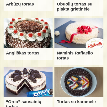
Arbūzų tortas
Obuolių tortas su
plakta grietinėle
Angliškas tortas
Naminis Raffaello
tortas
“Oreo” sausainių
Tortas su karamele
tortas