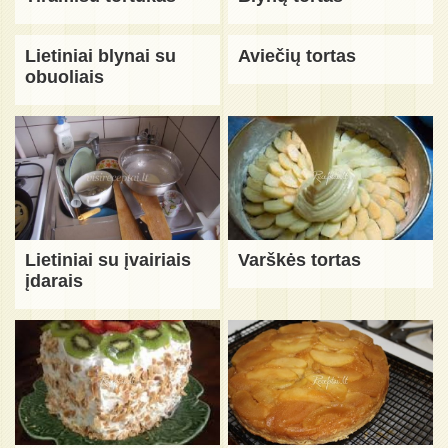
Lietiniai blynai su
Aviečių tortas
obuoliais
Lietiniai su įvairiais
Varškės tortas
įdarais