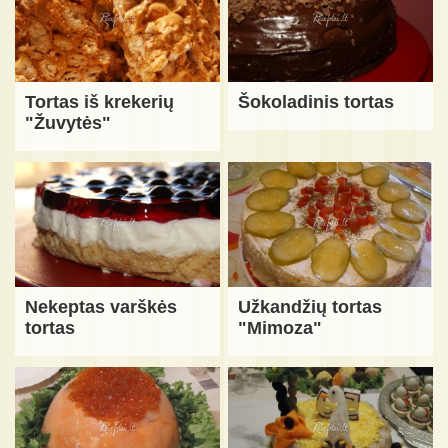
Tortas iš krekerių
Šokoladinis tortas
"Žuvytės"
Nekeptas varškės
Užkandžių tortas
tortas
"Mimoza"