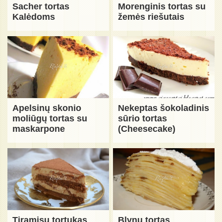
Sacher tortas
Morenginis tortas su
Kalėdoms
žemės riešutais
Apelsinų skonio
Nekeptas šokoladinis
moliūgų tortas su
sūrio tortas
maskarpone
(Cheesecake)
Tiramisu tortukas
Blynų tortas