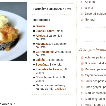
Apkepai
Blynai
Paruošimo laikas:
Apie 1 val.
Desertai, saldu
Gėrimai
Ingredientai:
Druska
Juodieji pipirai
, malti
Aliejus
,
2 valgomieji
šaukštai
Majonezas
,
4 valgomieji
šaukštai
Iš ko gaminam
Citrinų sultys
,
2 valgomieji
šaukštai
Avienos patiekal
Lašiša
,
1 kilogramas
Bulviniai patieka
Svogūnai
,
3 vienetai
Krevetės be kevalo
,
500
Daržovių patieka
gramų
Grybų patiekalai
Sūris
, fermentinis,
250
gramų
Jautienos patiek
Geriausias ingredientų
Jūros gėrybių pa
kainas tikrink -
akcijos.lt
Kiaulienos patie
Kiaušinių patiek
skoniais ir
Miltų ir kruopų p