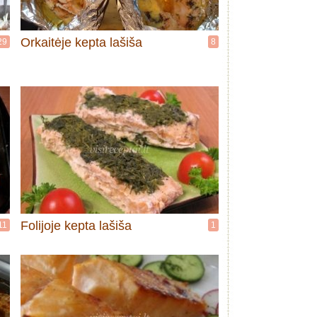
Orkaitėje kepta lašiša
29
8
Folijoje kepta lašiša
11
1