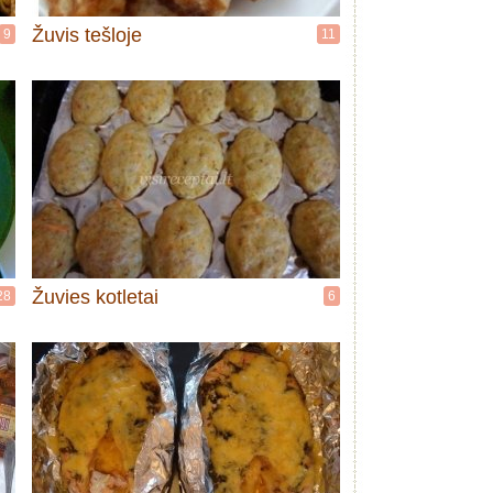
Žuvis tešloje
9
11
Žuvies kotletai
28
6