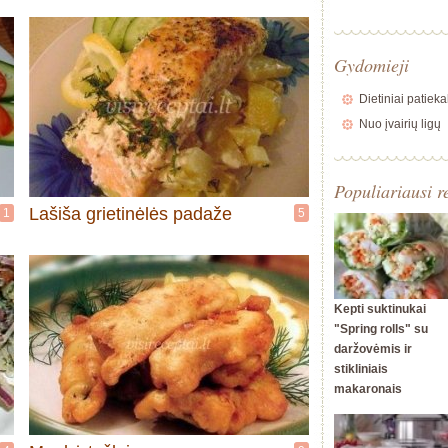
Gydomieji
Dietiniai patieka
Nuo įvairių ligų
Populiariausi r
Lašiša grietinėlės padaže
1
5
Kepti suktinukai
"Spring rolls" su
daržovėmis ir
stikliniais
makaronais