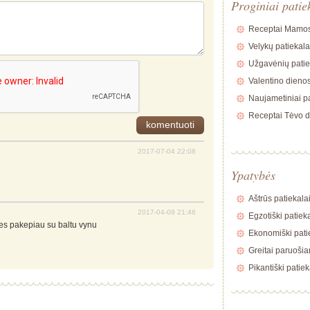
Proginiai patie
Receptai Mamos
Velykų patiekala
Užgavėnių patie
Valentino dienos
Naujametiniai pa
Receptai Tėvo d
2017-07-04 22:08
Ypatybės
Aštrūs patiekala
2017-04-09 21:46
Egzotiški patiek
tes pakepiau su baltu vynu
Ekonomiški pati
Greitai paruošia
Pikantiški patiek