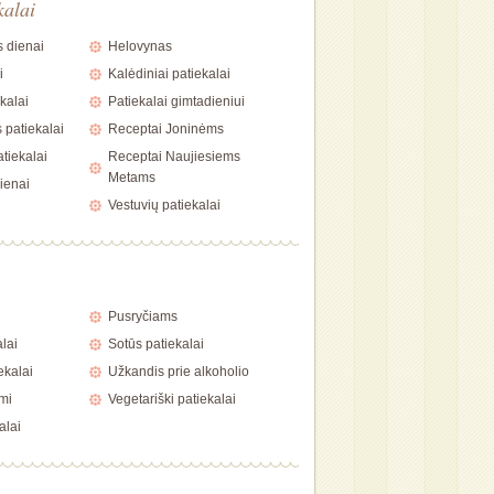
kalai
 dienai
Helovynas
i
Kalėdiniai patiekalai
kalai
Patiekalai gimtadieniui
 patiekalai
Receptai Joninėms
tiekalai
Receptai Naujiesiems
Metams
ienai
Vestuvių patiekalai
i
Pusryčiams
alai
Sotūs patiekalai
ekalai
Užkandis prie alkoholio
mi
Vegetariški patiekalai
alai