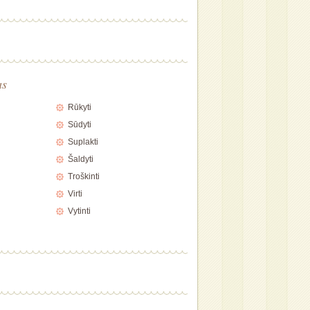
as
Rūkyti
Sūdyti
Suplakti
Šaldyti
Troškinti
Virti
Vytinti