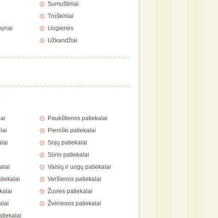
Sumuštiniai
Troškiniai
mynai
Uogienės
Užkandžiai
a
ai
Paukštienos patiekalai
lai
Pieniški patiekalai
lai
Sojų patiekalai
Sūrio patiekalai
alai
Vaisių ir uogų patiekalai
tiekalai
Veršienos patiekalai
kalai
Žuvies patiekalai
alai
Žvėrienos patiekalai
atiekalai