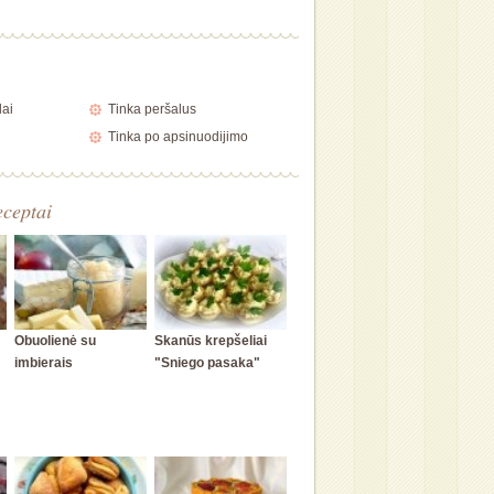
lai
Tinka peršalus
Tinka po apsinuodijimo
eceptai
Obuolienė su
Skanūs krepšeliai
imbierais
"Sniego pasaka"