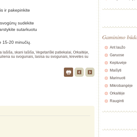
s ir pakepinkite
 svogūnų sudėkite
arstykite sutarkuotu
Gaminimo būd
je 15-20 minučių.
Ant laužo
a lašiša
,
skani lašiša
,
Vegetariški patiekalai
,
Orkaitėje
,
Garuose
auliena su svogunais
,
lasisa su svogunais
,
krevetes su
Keptuvėje
Maišyti
Marinuoti
Mikrobangėje
Orkaitėje
Rauginti