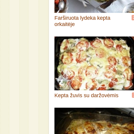
Farširuota lydeka kepta
orkaitėje
Kepta žuvis su daržovėmis