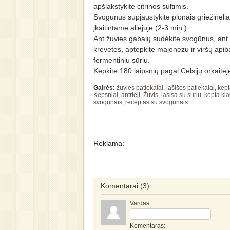
apšlakstykite citrinos sultimis.
Svogūnus supjaustykite plonais griežinėliai
įkaitintame aliejuje (2-3 min.).
Ant žuvies gabalų sudėkite svogūnus, ant
krevetes, aptepkite majonezu ir viršų apib
fermentiniu sūriu.
Kepkite 180 laipsnių pagal Celsijų orkaitė
Gairės:
žuvies patiekalai
,
lašišos patiekalai
,
kept
Kepsniai, antrieji
,
Žuvis
,
lasisa su suriu
,
kepta ki
svogunais
,
receptas su svogunais
Reklama:
Komentarai
(3)
Vardas:
Komentaras: