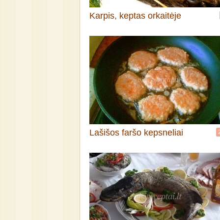
Karpis, keptas orkaitėje
Lašišos faršo kepsneliai