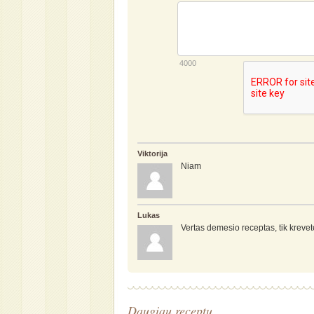
4000
Viktorija
Niam
Lukas
Vertas demesio receptas, tik kreve
Daugiau receptų