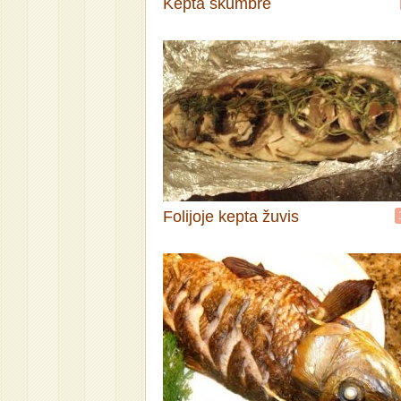
Kepta skumbrė
Folijoje kepta žuvis