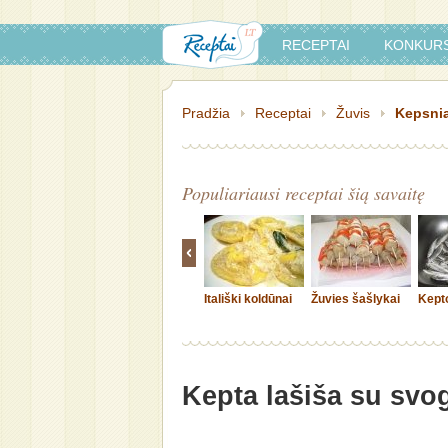
RECEPTAI
KONKURS
Pradžia
Receptai
Žuvis
Kepsniai
Populiariausi receptai šią savaitę
Itališki koldūnai
Žuvies šašlykai
Kept
Kepta lašiša su svog