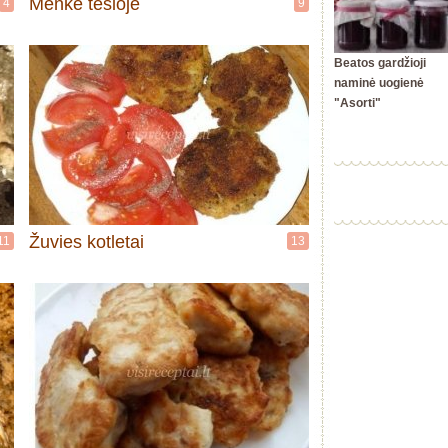
Menkė tešloje
4
9
Beatos gardžioji
naminė uogienė
"Asorti"
Žuvies kotletai
11
13