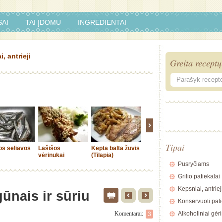
AI
TAI ĮDOMU
INGREDIENTAI
, antrieji
Greita receptų
Tipai
os seliavos
Lašišos
Kepta balta žuvis
Suktinukai
Menkės 
vėrinukai
(Tilapia)
su gryba
Pusryčiams
Grilio patiekalai
Kepsniai, antriej
ūnais ir sūriu
Konservuoti pati
Komentarai:
Alkoholiniai gėr
3