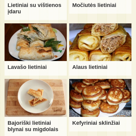
Lietiniai su vištienos
Močiutės lietiniai
įdaru
Lavašo lietiniai
Alaus lietiniai
Bajoriški lietiniai
Kefyriniai sklinžiai
blynai su migdolais