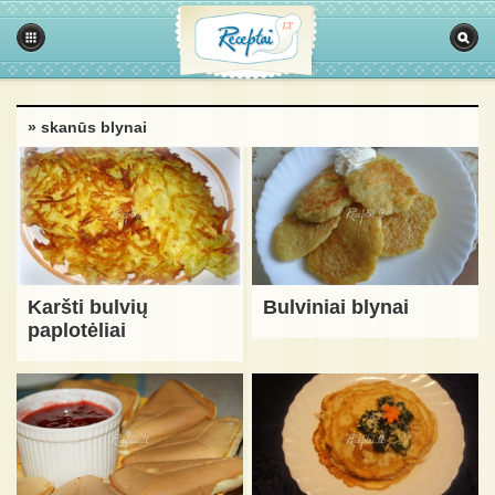
» skanūs blynai
Karšti bulvių
Bulviniai blynai
paplotėliai