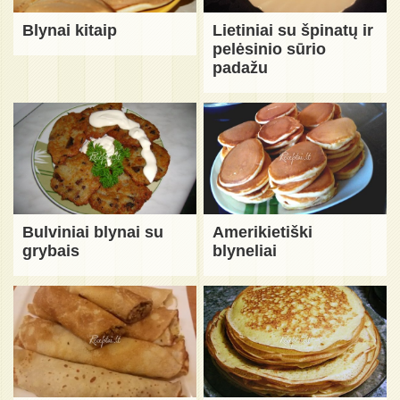
Blynai kitaip
Lietiniai su špinatų ir
pelėsinio sūrio
padažu
Bulviniai blynai su
Amerikietiški
grybais
blyneliai