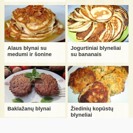
Alaus blynai su
Jogurtiniai blyneliai
medumi ir šonine
su bananais
Baklažanų blynai
Žiedinių kopūstų
blyneliai