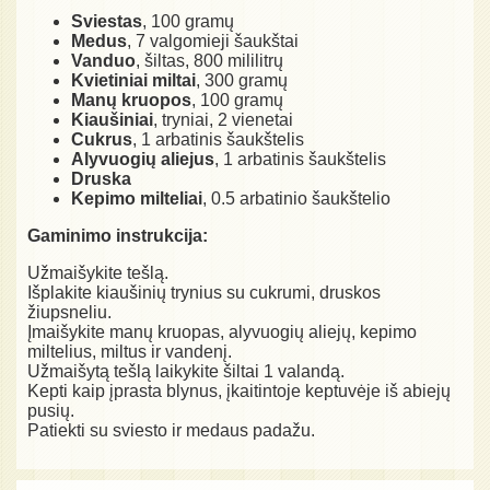
Sviestas
, 100 gramų
Medus
, 7 valgomieji šaukštai
Vanduo
, šiltas, 800 mililitrų
Kvietiniai miltai
, 300 gramų
Manų kruopos
, 100 gramų
Kiaušiniai
, tryniai, 2 vienetai
Cukrus
, 1 arbatinis šaukštelis
Alyvuogių aliejus
, 1 arbatinis šaukštelis
Druska
Kepimo milteliai
, 0.5 arbatinio šaukštelio
Gaminimo instrukcija:
Užmaišykite tešlą.
Išplakite kiaušinių trynius su cukrumi, druskos
žiupsneliu.
Įmaišykite manų kruopas, alyvuogių aliejų, kepimo
miltelius, miltus ir vandenį.
Užmaišytą tešlą laikykite šiltai 1 valandą.
Kepti kaip įprasta blynus, įkaitintoje keptuvėje iš abiejų
pusių.
Patiekti su sviesto ir medaus padažu.