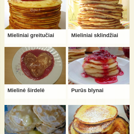
Mieliniai greitučiai
Mieliniai sklindžiai
Mielinė širdelė
Purūs blynai