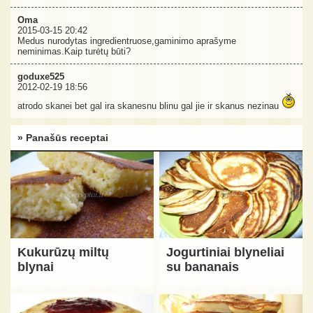
Oma
2015-03-15 20:42
Medus nurodytas ingredientruose,gaminimo aprašyme
neminimas.Kaip turėtų būti?
goduxe525
2012-02-19 18:56
atrodo skanei bet gal ira skanesnu blinu gal jie ir skanus nezinau
» Panašūs receptai
Kukurūzų miltų
Jogurtiniai blyneliai
blynai
su bananais